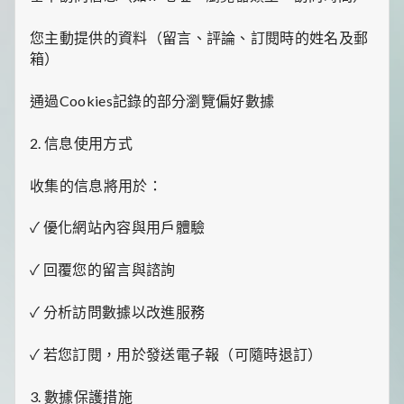
裡
有
您主動提供的資料（留言、評論、訂閱時的姓名及郵
最
箱）
實
用
的
通過Cookies記錄的部分瀏覽偏好數據
旅
行
2. 信息使用方式
攻
略、
最
收集的信息將用於：
實
用
✓ 優化網站內容與用戶體驗
的
居
家
✓ 回覆您的留言與諮詢
妙
招、
✓ 分析訪問數據以改進服務
最
地
道
✓ 若您訂閱，用於發送電子報（可隨時退訂）
的
美
3. 數據保護措施