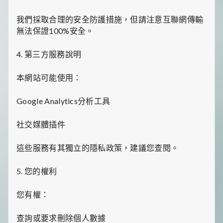
食
推
我們採取合理的安全防護措施，但請注意互聯網傳輸
薦，
還
無法保證100%安全。
有
暖
4. 第三方服務說明
心
的
寵
本網站可能使用：
物
飼
Google Analytics分析工具
養
經
和
社交媒體插件
綠
植
這些服務有其獨立的隱私政策，建議您查閱。
養
護
知
5. 您的權利
識。
每
您有權：
天
發
查詢或要求刪除個人數據
現