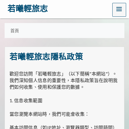
MENU
若曦輕旅志
歡
迎
訪
首頁
問
若
曦
輕
若曦輕旅志隱私政策
旅
志
——
打
歡迎您訪問「若曦輕旅志」（以下簡稱"本網站"）。
造
我們深知個人信息的重要性，本隱私政策旨在說明我
你
們如何收集、使用和保護您的數據。
的
質
感
1. 信息收集範圍
生
活
當您瀏覽本網站時，我們可能會收集：
指
南！
這
基本訪問信息（如IP地址、瀏覽器類型、訪問時間）