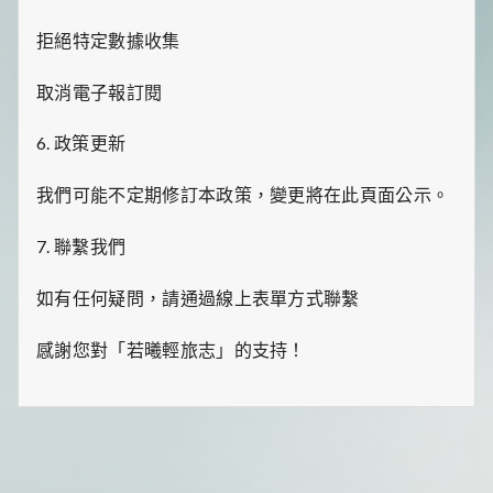
一
點
拒絕特定數據收集
生
活
取消電子報訂閱
小
確
幸，
6. 政策更新
讓
平
我們可能不定期修訂本政策，變更將在此頁面公示。
凡
日
子
7. 聯繫我們
閃
閃
如有任何疑問，請通過線上表單方式聯繫
發
光！
感謝您對「若曦輕旅志」的支持！