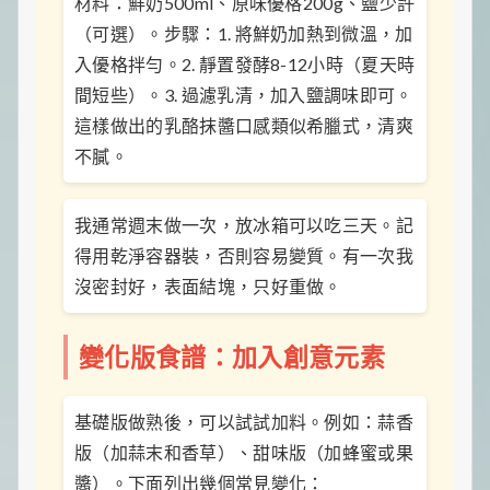
材料：鮮奶500ml、原味優格200g、鹽少許
（可選）。步驟：1. 將鮮奶加熱到微溫，加
入優格拌勻。2. 靜置發酵8-12小時（夏天時
間短些）。3. 過濾乳清，加入鹽調味即可。
這樣做出的乳酪抹醬口感類似希臘式，清爽
不膩。
我通常週末做一次，放冰箱可以吃三天。記
得用乾淨容器裝，否則容易變質。有一次我
沒密封好，表面結塊，只好重做。
變化版食譜：加入創意元素
基礎版做熟後，可以試試加料。例如：蒜香
版（加蒜末和香草）、甜味版（加蜂蜜或果
醬）。下面列出幾個常見變化：