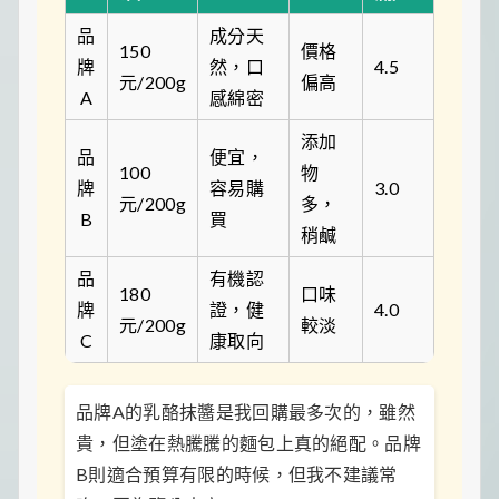
品
成分天
150
價格
牌
然，口
4.5
元/200g
偏高
A
感綿密
添加
品
便宜，
100
物
牌
容易購
3.0
元/200g
多，
B
買
稍鹹
品
有機認
180
口味
牌
證，健
4.0
元/200g
較淡
C
康取向
品牌A的乳酪抹醬是我回購最多次的，雖然
貴，但塗在熱騰騰的麵包上真的絕配。品牌
B則適合預算有限的時候，但我不建議常