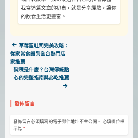
我寫這篇文章的初衷，就是分享經驗，讓你
的飲食生活更豐富。
Previous
草莓蛋吐司完美攻略：
post:
從家常食譜到全台熱門店
文
家推薦
碗稞是什麼？台灣傳統點
章
心的完整指南與必吃推薦
Next
導
post:
覽
發佈留言
發佈留言必須填寫的電子郵件地址不會公開。
必填欄位標
示為
*