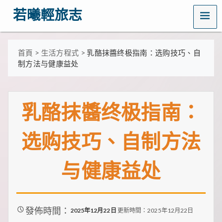
MENU
若曦輕旅志
歡
迎
訪
首頁
>
生活方程式
>
乳酪抹醬终极指南：选购技巧、自
問
制方法与健康益处
若
曦
輕
旅
乳酪抹醬终极指南：
志
——
打
选购技巧、自制方法
造
你
的
与健康益处
質
感
生
活
指
南！
發佈時間：
2025年12月22日
更新時間：2025年12月22日
這