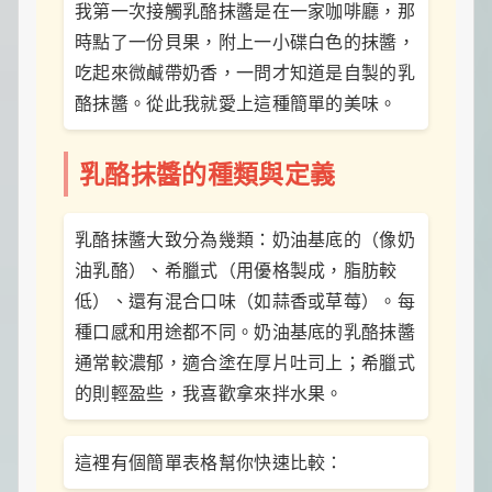
一
我第一次接觸乳酪抹醬是在一家咖啡廳，那
點
時點了一份貝果，附上一小碟白色的抹醬，
生
吃起來微鹹帶奶香，一問才知道是自製的乳
活
小
酪抹醬。從此我就愛上這種簡單的美味。
確
幸，
讓
乳酪抹醬的種類與定義
平
凡
日
乳酪抹醬大致分為幾類：奶油基底的（像奶
子
閃
油乳酪）、希臘式（用優格製成，脂肪較
閃
低）、還有混合口味（如蒜香或草莓）。每
發
光！
種口感和用途都不同。奶油基底的乳酪抹醬
通常較濃郁，適合塗在厚片吐司上；希臘式
的則輕盈些，我喜歡拿來拌水果。
這裡有個簡單表格幫你快速比較：