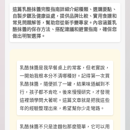
裡
有
這篇乳酪抹醬完整指南詳細介紹種類、選購要點、
最
自製步驟及健康益處，提供品牌比較、實用食譜和
實
常見問題解答，幫助您從新手變專家。內容涵蓋乳
用
酪抹醬的保存方法、搭配建議和避雷指南，確保您
的
做出明智選擇。
旅
行
攻
略、
最
實
乳酪抹醬是我早餐桌上的常客，但老實說，
用
的
一開始我根本分不清哪種好。記得第一次買
居
乳酪抹醬，隨便抓了一罐，結果味道鹹到不
家
妙
行，孩子都不肯吃。後來慢慢研究，才發現
招、
這裡頭學問大著呢。這篇文章就是把我這些
最
年的經驗整理出來，希望幫你少走彎路。
地
道
的
美
乳酪抹醬不只是塗麵包那麼簡單，它可以用