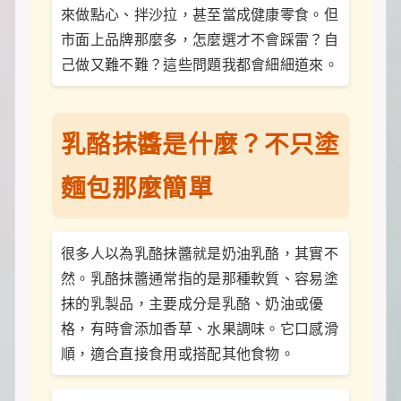
食
來做點心、拌沙拉，甚至當成健康零食。但
推
薦，
市面上品牌那麼多，怎麼選才不會踩雷？自
還
己做又難不難？這些問題我都會細細道來。
有
暖
心
的
寵
乳酪抹醬是什麼？不只塗
物
飼
麵包那麼簡單
養
經
和
綠
很多人以為乳酪抹醬就是奶油乳酪，其實不
植
養
然。乳酪抹醬通常指的是那種軟質、容易塗
護
抹的乳製品，主要成分是乳酪、奶油或優
知
識。
格，有時會添加香草、水果調味。它口感滑
每
順，適合直接食用或搭配其他食物。
天
發
現