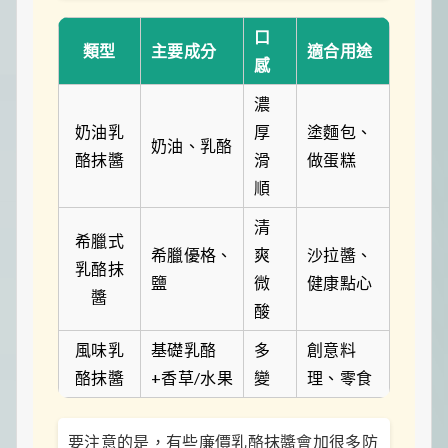
口
類型
主要成分
適合用途
感
濃
奶油乳
厚
塗麵包、
奶油、乳酪
酪抹醬
滑
做蛋糕
順
清
希臘式
希臘優格、
爽
沙拉醬、
乳酪抹
鹽
微
健康點心
醬
酸
風味乳
基礎乳酪
多
創意料
酪抹醬
+香草/水果
變
理、零食
要注意的是，有些廉價乳酪抹醬會加很多防