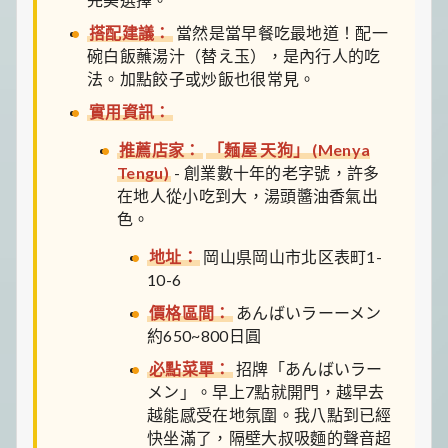
搭配建議：
當然是當早餐吃最地道！配一
碗白飯蘸湯汁（替え玉），是內行人的吃
法。加點餃子或炒飯也很常見。
實用資訊：
推薦店家：
「麺屋 天狗」 (Menya
Tengu)
- 創業數十年的老字號，許多
在地人從小吃到大，湯頭醬油香氣出
色。
地址：
岡山県岡山市北区表町1-
10-6
價格區間：
あんばいラーーメン
約650~800日圓
必點菜單：
招牌「あんばいラー
メン」。早上7點就開門，越早去
越能感受在地氛圍。我八點到已經
快坐滿了，隔壁大叔吸麵的聲音超