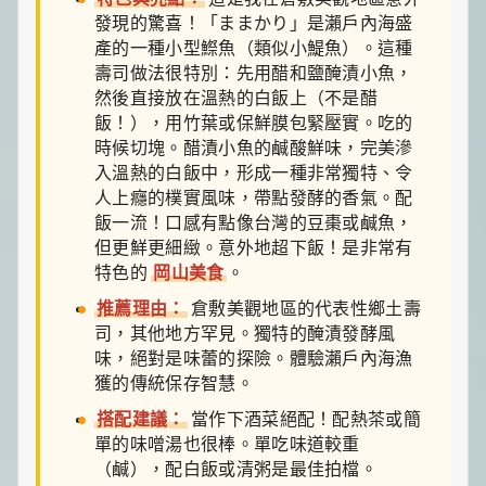
發現的驚喜！「ままかり」是瀨戶內海盛
產的一種小型鰶魚（類似小鯷魚）。這種
壽司做法很特別：先用醋和鹽醃漬小魚，
然後直接放在溫熱的白飯上（不是醋
飯！），用竹葉或保鮮膜包緊壓實。吃的
時候切塊。醋漬小魚的鹹酸鮮味，完美滲
入溫熱的白飯中，形成一種非常獨特、令
人上癮的樸實風味，帶點發酵的香氣。配
飯一流！口感有點像台灣的豆棗或鹹魚，
但更鮮更細緻。意外地超下飯！是非常有
特色的
岡山美食
。
推薦理由：
倉敷美觀地區的代表性鄉土壽
司，其他地方罕見。獨特的醃漬發酵風
味，絕對是味蕾的探險。體驗瀨戶內海漁
獲的傳統保存智慧。
搭配建議：
當作下酒菜絕配！配熱茶或簡
單的味噌湯也很棒。單吃味道較重
（鹹），配白飯或清粥是最佳拍檔。