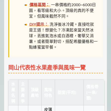
價格區間：
一串價格約2000~6000日
圓，看等級和大小。頂級的真的不便
宜，但風味截然不同。
DIY提示：
洗淨後冰冷藏。直接吃就
是王道！想變化？冷凍起來當天然冰
球，丟進氣泡水或白酒裡，奢華又消
暑。或者簡單對切，搭配希臘優格和一
點蜂蜜當早餐。
岡山代表性水果產季與風味一覽
水
主
價格帶
果
要
頂級
風味
甜度(平均)
(一串/
名
產
產地
特色
顆)
稱
季
皮薄