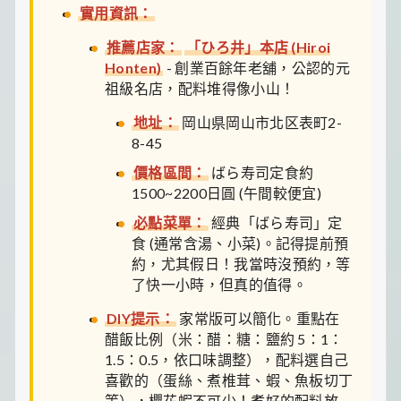
實用資訊：
推薦店家：
「ひろ井」本店 (Hiroi
Honten)
- 創業百餘年老舖，公認的元
祖級名店，配料堆得像小山！
地址：
岡山県岡山市北区表町2-
8-45
價格區間：
ばら寿司定食約
1500~2200日圓 (午間較便宜)
必點菜單：
經典「ばら寿司」定
食 (通常含湯、小菜)。記得提前預
約，尤其假日！我當時沒預約，等
了快一小時，但真的值得。
DIY提示：
家常版可以簡化。重點在
醋飯比例（米：醋：糖：鹽約 5：1：
1.5：0.5，依口味調整），配料選自己
喜歡的（蛋絲、煮椎茸、蝦、魚板切丁
等），櫻花蝦不可少！煮好的配料放