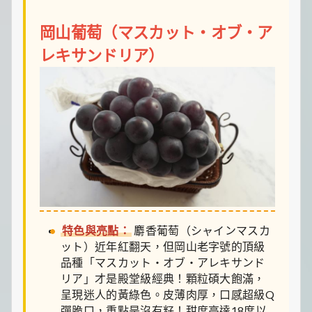
岡山葡萄（マスカット・オブ・ア
レキサンドリア）
特色與亮點：
麝香葡萄（シャインマスカ
ット）近年紅翻天，但岡山老字號的頂級
品種「マスカット・オブ・アレキサンド
リア」才是殿堂級經典！顆粒碩大飽滿，
呈現迷人的黃綠色。皮薄肉厚，口感超級Q
彈脆口，重點是沒有籽！甜度高達18度以