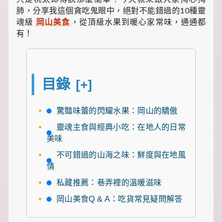
食
推
肺，分享我這個貪吃鬼眼中，絕對不能錯過的10種靈
薦，
魂級
岡山美食
，從頂級水果到暖心家常味，通通都
還
有！
有
暖
心
的
寵
目錄
[+]
物
飼
養
驚豔味蕾的閃耀水果：岡山的驕傲
經
和
靈魂主食與經典小吃：在地人的日常
綠
美味
植
養
不可錯過的山海之味：鮮度與在地風
護
情
知
識。
私藏推薦：巷弄裡的溫暖滋味
每
天
岡山美食Q & A：吃貨常見疑問解答
發
現