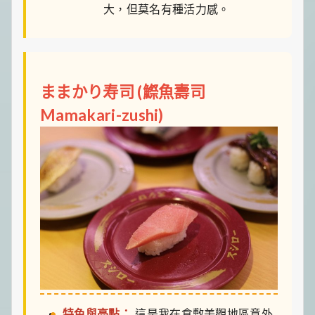
大，但莫名有種活力感。
ままかり寿司 (鰶魚壽司
Mamakari-zushi)
特色與亮點：
這是我在倉敷美觀地區意外