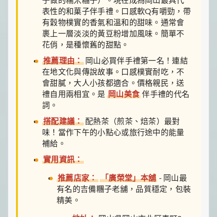
表性的和菓子伴手禮。口感軟Q有嚼勁，帶
有穀物樸實的香氣和溫和的甜味。通常會
裹上一層淡淡的黃豆粉增加風味。簡單不
花俏，是種懷舊的甜點。
推薦理由：
岡山必買伴手禮第一名！連結
在地文化與傳說故事。口感樸實耐吃，不
會甜膩，大人小孩都適合。價格親民，送
禮自用兩相宜。是
岡山美食
伴手禮的代名
詞。
搭配建議：
配熱茶（煎茶、焙茶）最對
味！當作下午的小點心或旅行途中的能量
補給。
實用資訊：
推薦店家：
「廣榮堂」本舖
- 岡山最
有名的吉備糰子老舖，品質穩定，包裝
精美。