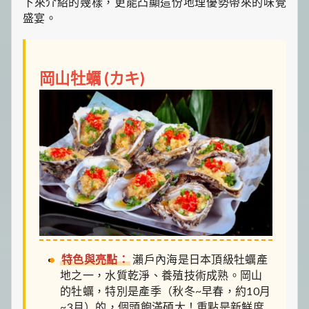
下來介紹的幾樣，更能凸顯這份地理優勢帶來的味覺
盛宴。
岡山牡蠣 (カキ)
特色與亮點：
瀨戶內海是日本頂級牡蠣產
地之一，水質乾淨、養殖技術成熟。岡山
的牡蠣，特別是產季（秋冬~早春，約10月
~3月）的，個頭飽滿碩大！重點是新鮮度