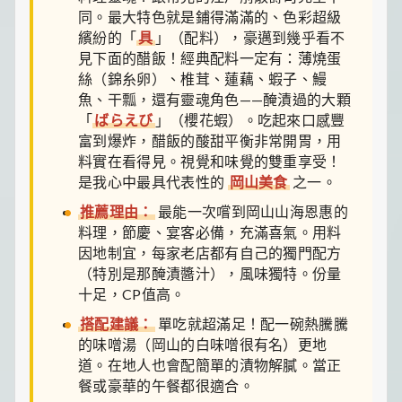
同。最大特色就是鋪得滿滿的、色彩超級
繽紛的「
具
」（配料），豪邁到幾乎看不
見下面的醋飯！經典配料一定有：薄燒蛋
絲（錦糸卵）、椎茸、蓮藕、蝦子、鰻
魚、干瓢，還有靈魂角色——醃漬過的大顆
「
ばらえび
」（櫻花蝦）。吃起來口感豐
富到爆炸，醋飯的酸甜平衡非常開胃，用
料實在看得見。視覺和味覺的雙重享受！
是我心中最具代表性的
岡山美食
之一。
推薦理由：
最能一次嚐到岡山山海恩惠的
料理，節慶、宴客必備，充滿喜氣。用料
因地制宜，每家老店都有自己的獨門配方
（特別是那醃漬醬汁），風味獨特。份量
十足，CP值高。
搭配建議：
單吃就超滿足！配一碗熱騰騰
的味噌湯（岡山的白味噌很有名）更地
道。在地人也會配簡單的漬物解膩。當正
餐或豪華的午餐都很適合。