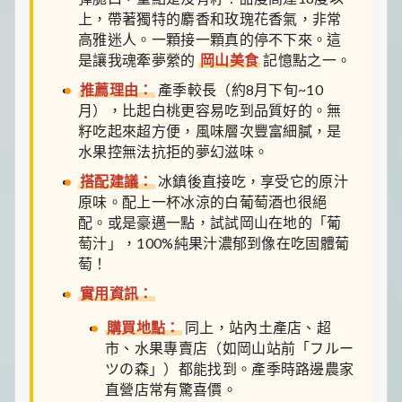
上，帶著獨特的麝香和玫瑰花香氣，非常
高雅迷人。一顆接一顆真的停不下來。這
是讓我魂牽夢縈的
岡山美食
記憶點之一。
推薦理由：
產季較長（約8月下旬~10
月），比起白桃更容易吃到品質好的。無
籽吃起來超方便，風味層次豐富細膩，是
水果控無法抗拒的夢幻滋味。
搭配建議：
冰鎮後直接吃，享受它的原汁
原味。配上一杯冰涼的白葡萄酒也很絕
配。或是豪邁一點，試試岡山在地的「葡
萄汁」，100%純果汁濃郁到像在吃固體葡
萄！
實用資訊：
購買地點：
同上，站內土產店、超
市、水果專賣店（如岡山站前「フルー
ツの森」）都能找到。產季時路邊農家
直營店常有驚喜價。