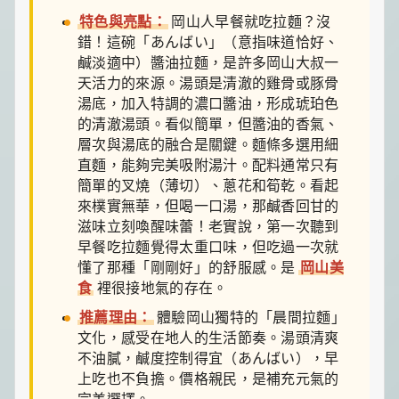
特色與亮點：
岡山人早餐就吃拉麵？沒
錯！這碗「あんばい」（意指味道恰好、
鹹淡適中）醬油拉麵，是許多岡山大叔一
天活力的來源。湯頭是清澈的雞骨或豚骨
湯底，加入特調的濃口醬油，形成琥珀色
的清澈湯頭。看似簡單，但醬油的香氣、
層次與湯底的融合是關鍵。麵條多選用細
直麵，能夠完美吸附湯汁。配料通常只有
簡單的叉燒（薄切）、蔥花和筍乾。看起
來樸實無華，但喝一口湯，那鹹香回甘的
滋味立刻喚醒味蕾！老實說，第一次聽到
早餐吃拉麵覺得太重口味，但吃過一次就
懂了那種「剛剛好」的舒服感。是
岡山美
食
裡很接地氣的存在。
推薦理由：
體驗岡山獨特的「晨間拉麵」
文化，感受在地人的生活節奏。湯頭清爽
不油膩，鹹度控制得宜（あんばい），早
上吃也不負擔。價格親民，是補充元氣的
完美選擇。