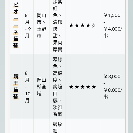
深紫
ピ
紅
オ
8
岡山
色、
￥1,500
ー
月
市、
濃郁
-
ー
★★★★☆
- 9
玉野
酸
￥4,000/
ネ
月
市
甜、
串
葡
果肉
萄
厚實
翠綠
色、
8
高糖
晴
￥3,000
月
岡山
度、
王
-
-
縣全
爽脆
★★★★★
葡
￥8,000/
10
域
口
萄
串
月
感、
淡雅
香氣
網紋
細