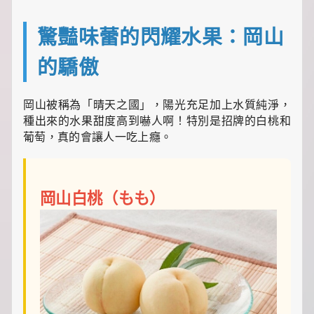
一
點
驚豔味蕾的閃耀水果：岡山
生
活
小
的驕傲
確
幸，
讓
岡山被稱為「晴天之國」，陽光充足加上水質純淨，
平
種出來的水果甜度高到嚇人啊！特別是招牌的白桃和
凡
葡萄，真的會讓人一吃上癮。
日
子
閃
閃
發
岡山白桃（もも）
光！