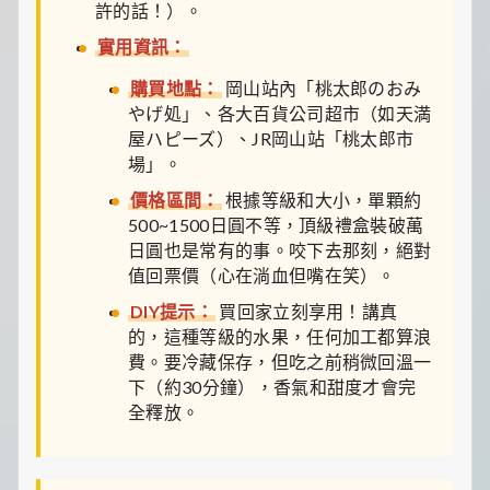
許的話！）。
實用資訊：
購買地點：
岡山站內「桃太郎のおみ
やげ処」、各大百貨公司超市（如天満
屋ハピーズ）、JR岡山站「桃太郎市
場」。
價格區間：
根據等級和大小，單顆約
500~1500日圓不等，頂級禮盒裝破萬
日圓也是常有的事。咬下去那刻，絕對
值回票價（心在淌血但嘴在笑）。
DIY提示：
買回家立刻享用！講真
的，這種等級的水果，任何加工都算浪
費。要冷藏保存，但吃之前稍微回溫一
下（約30分鐘），香氣和甜度才會完
全釋放。