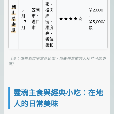
密、
岡
5
笠岡
橙肉
￥2,000
山
月
市、
綿
-
哈
★★★★☆
- 7
淺口
密、
￥5,000/
密
月
市
甜度
顆
瓜
高、
香氣
柔和
（注：價格為市場常見範圍，頂級禮盒或特大尺寸可能更
高）
靈魂主食與經典小吃：在地
人的日常美味