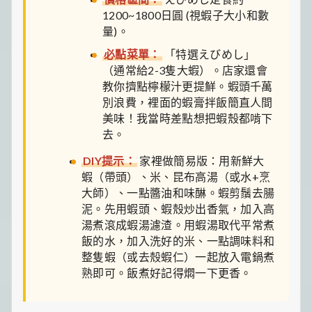
1200~1800日圓 (視蝦子大小和數
量)。
必點菜單：
「特選えびめし」
（通常給2-3隻大蝦）。店家還會
教你擠點檸檬汁更提鮮。蝦頭千萬
別浪費，裡面的蝦膏拌飯簡直人間
美味！我當時差點想把蝦殼都啃下
去。
DIY提示：
家裡做簡易版：用新鮮大
蝦（帶頭）、米、昆布高湯（或水+烹
大師）、一點醬油和味醂。蝦剪鬚去腸
泥。先用蝦頭、蝦殼炒出香氣，加入高
湯煮滾成蝦湯濾渣。用蝦湯取代平常煮
飯的水，加入洗好的米、一點調味料和
整隻蝦（或去殼蝦仁）一起放入電鍋煮
熟即可。飯煮好記得燜一下更香。