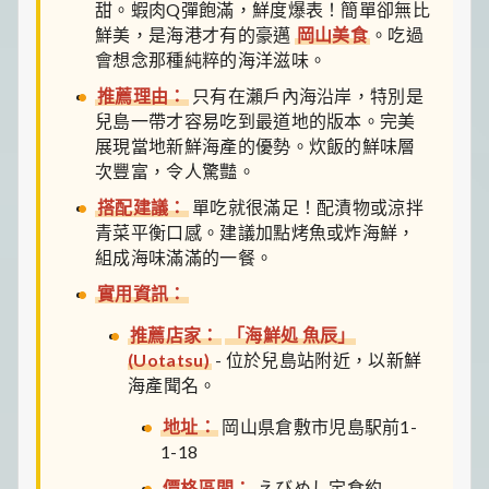
甜。蝦肉Q彈飽滿，鮮度爆表！簡單卻無比
鮮美，是海港才有的豪邁
岡山美食
。吃過
會想念那種純粹的海洋滋味。
推薦理由：
只有在瀨戶內海沿岸，特別是
兒島一帶才容易吃到最道地的版本。完美
展現當地新鮮海產的優勢。炊飯的鮮味層
次豐富，令人驚豔。
搭配建議：
單吃就很滿足！配漬物或涼拌
青菜平衡口感。建議加點烤魚或炸海鮮，
組成海味滿滿的一餐。
實用資訊：
推薦店家：
「海鮮処 魚辰」
(Uotatsu)
- 位於兒島站附近，以新鮮
海產聞名。
地址：
岡山県倉敷市児島駅前1-
1-18
價格區間：
えびめし定食約