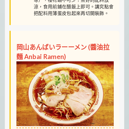
涼，食用前鋪在醋飯上即可。講究點會
把配料用薄蛋皮包起來再切開裝飾。
岡山あんばいラーーメン (醬油拉
麵 Anbai Ramen)