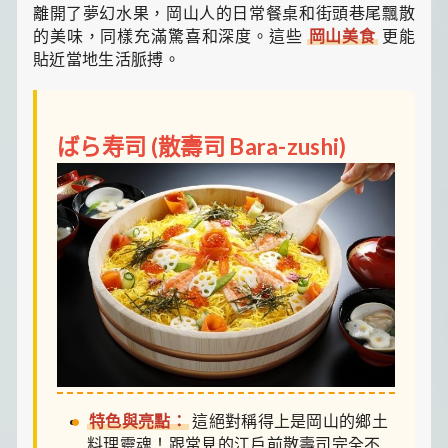
離開了夢幻水果，岡山人的日常餐桌和街頭巷尾飄散
的美味，同樣充滿驚喜和深度。這些
岡山美食
更能
貼近當地生活脈搏。
ばら寿司 (散壽司 Bara-zushi)
特色與亮點：
這絕對稱得上是岡山的鄉土
料理靈魂！跟常見的江戶前散壽司完全不