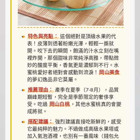
特色與亮點：
這個絕對是頂級水果的代
表！皮薄到透著粉嫩光澤，輕輕一撕就
開。咬下去的瞬間，飽滿的汁水立刻在嘴
裡炸開，那個甜味非常純淨高雅，帶點微
妙的酸度平衡，香氣更是濃郁到不行。水
蜜桃愛好者絕對會感動到流淚！
岡山美食
的夢幻逸品非它莫屬。
推薦理由：
產季在夏季（7-8月），品質
巔峰期短暫，完全是季節限定的奢侈享
受。吃過
岡山白桃
，其他水蜜桃真的會變
成將就。
搭配建議：
強烈建議直接吃新鮮的，感受
它最純粹的魅力。不過做成高級水果塔或
加入氣泡酒裡，也別有一番風味（錢包允