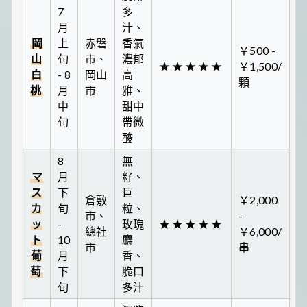
7
多
月
汁、
岡
上
赤磐
香氣
￥500 -
山
旬
市、
濃郁
★★★★★
￥1,500/
白
- 8
岡山
高
顆
桃
月
市
雅、
中
甜中
旬
帶微
酸
8
無
マ
月
籽、
ス
下
巨
倉敷
￥2,000
カ
旬
粒、
市、
-
ッ
-
玫瑰
★★★★★
總社
￥6,000/
ト
10
麝
市
串
葡
月
香、
萄
下
脆口
旬
多汁