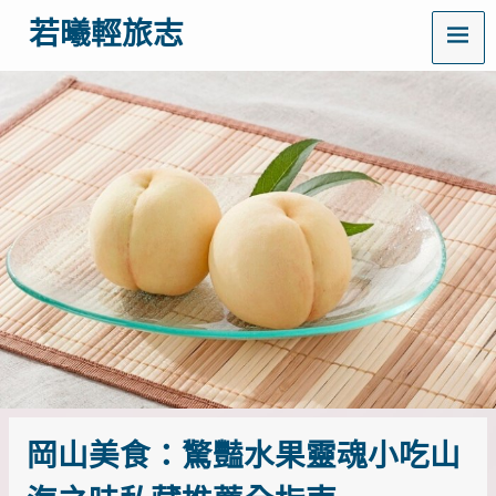
MENU
若曦輕旅志
歡
迎
訪
問
若
曦
輕
旅
志
——
打
造
你
的
質
感
生
活
岡山美食：驚豔水果靈魂小吃山
指
南！
這