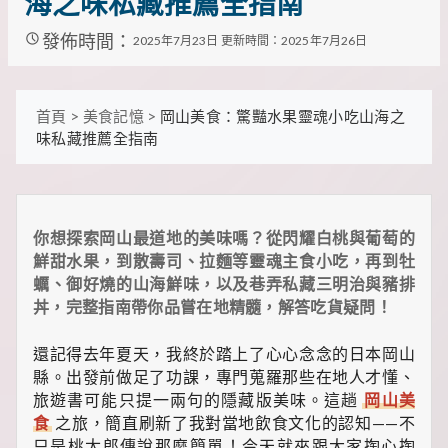
海之味私藏推薦全指南
裡
有
發佈時間：
2025年7月23日
更新時間：2025年7月26日
最
實
用
的
首頁
>
美食記憶
>
岡山美食：驚豔水果靈魂小吃山海之
旅
味私藏推薦全指南
行
攻
略、
最
實
你想探索岡山最道地的美味嗎？從閃耀白桃與葡萄的
用
的
鮮甜水果，到散壽司、拉麵等靈魂主食小吃，再到牡
居
蠣、御好燒的山海鮮味，以及巷弄私藏三明治與豬排
家
丼，完整指南帶你品嘗在地精髓，解答吃貨疑問！
妙
招、
還記得去年夏天，我終於踏上了心心念念的日本岡山
最
地
縣。出發前做足了功課，專門蒐羅那些在地人才懂、
道
旅遊書可能只提一兩句的隱藏版美味。這趟
岡山美
的
食
之旅，簡直刷新了我對當地飲食文化的認知——不
美
只是桃太郎傳說那麼簡單！今天就來跟大家掏心掏