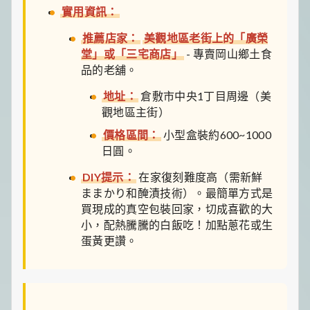
實用資訊：
推薦店家：
美觀地區老街上的「廣榮
堂」或「三宅商店」
- 專賣岡山鄉土食
品的老舖。
地址：
倉敷市中央1丁目周邊（美
觀地區主街）
價格區間：
小型盒裝約600~1000
日圓。
DIY提示：
在家復刻難度高（需新鮮
ままかり和醃漬技術）。最簡單方式是
買現成的真空包裝回家，切成喜歡的大
小，配熱騰騰的白飯吃！加點蔥花或生
蛋黃更讚。