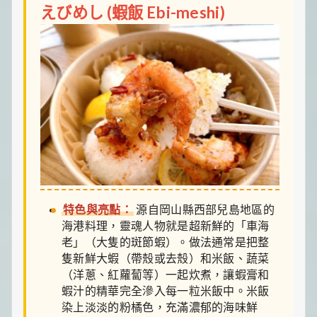
えびめし (蝦飯 Ebi-meshi)
特色與亮點：
源自岡山縣西部兒島地區的
海港料理，靈魂人物就是超新鮮的「車海
老」（大隻的斑節蝦）。做法通常是把整
隻新鮮大蝦（帶殼或去殼）和米飯、蔬菜
（洋蔥、紅蘿蔔等）一起炊煮，讓蝦膏和
蝦汁的精華完全滲入每一粒米飯中。米飯
染上淡淡的粉橘色，充滿濃郁的海味鮮