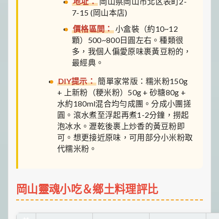
地址：
岡山県岡山市北区表町2-
7-15 (岡山本店)
價格區間：
小盒裝（約10~12
顆）500~800日圓左右。種類很
多，我個人偏愛原味裹黃豆粉的，
最經典。
DIY提示：
簡單家常版：糯米粉150g
+ 上新粉（粳米粉）50g + 砂糖80g +
水約180ml混合均勻成團。分成小團搓
圓。滾水煮至浮起再煮1-2分鐘，撈起
泡冰水。瀝乾後裹上炒香的黃豆粉即
可。想更接近原味，可用部分小米粉取
代糯米粉。
岡山靈魂小吃＆鄉土料理評比