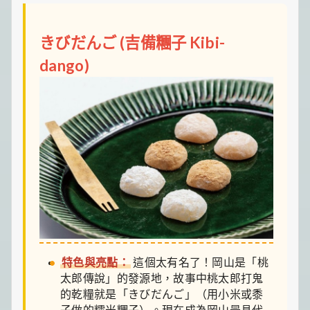
きびだんご (吉備糰子 Kibi-
dango)
特色與亮點：
這個太有名了！岡山是「桃
太郎傳說」的發源地，故事中桃太郎打鬼
的乾糧就是「きびだんご」（用小米或黍
子做的糯米糰子）。現在成為岡山最具代