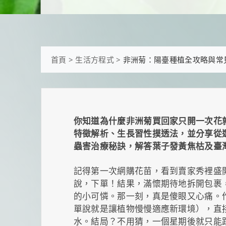
首頁
>
生活方程式
>
非洲菊：陽臺種植全攻略與常
你知道為什麼非洲菊買回家只開一次花
特徵解析、生長習性摸透法，並分享從
蟲害治療秘訣，解答葉子發黃焦枯及臺
記得第一次網購花苗，看到賣家秀裡盛
說，下單！結果，滿懷期待地拆開包裹
的小可憐。那一刻，真是傻眼又心痛。
單說就是讓植物慢慢適應新環境），直
水。結局？不用猜，一個星期後就只能