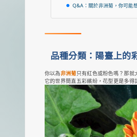
Q&A：關於非洲菊，你可能
品種分類：陽臺上的
你以為
非洲菊
只有紅色或粉色嗎？那就
它的世界簡直五彩繽紛，花型更是多得