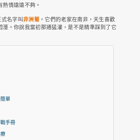
有熱情遠遠不夠。
正式名字叫
非洲菊
。它們的老家在南非，天生喜歡
悶溼。你說我當初那通猛灌，是不是精準踩到了它
擇
麼簡單
實戰手冊
治療