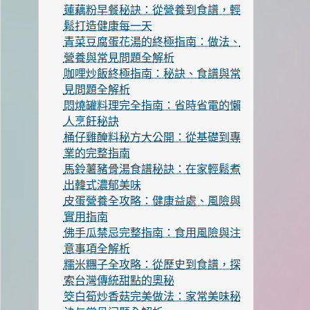
蓮藕粉早餐秘訣：從營養到食譜，輕
鬆打造健康每一天
青菜豆腐蛋花湯的終極指南：做法、
營養與常見問題全解析
咖哩炒飯終極指南：秘訣、食譜與常
見問題全解析
悶燒罐料理完全指南：省時省電的懶
人烹飪秘訣
桶仔雞醃料秘方大公開：從基礎到專
業的完整指南
馬鈴薯豬骨湯食譜秘訣：在家輕鬆煮
出韓式濃郁美味
皮蛋營養全攻略：健康益處、風險與
實用指南
佛手瓜禁忌完整指南：食用風險與注
意事項全解析
糯米糰子全攻略：從歷史到食譜，探
索台灣傳統甜點的奧秘
筊白筍炒香菇完美做法：家常美味秘