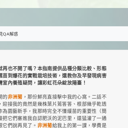
見QA解惑
就再也不開了嗎？本指南提供品種分類比較、形態
選苗到爆花的實戰栽培技術，還教你及早發現病害
灣室內養殖疑問，讓彩虹花朵綻放陽臺！
開的
非洲菊
，那份鮮亮直接擊中我的心窩。二話不
，迎接我的竟然是幾株葉片蔫答答、根部幾乎乾透
作為園藝新手，我那時完全不懂緩苗的重要性（簡
接把它們塞進我自認肥沃的泥巴里，還猛灌了一通
跟它們說再見了。
非洲菊
給我上的第一課，學費是