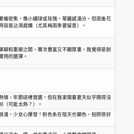
繁複密集，像小繡球或玫瑰，華麗感滿分，但雨後花
時容易沾濕腐爛（尤其梅雨季要留意）。
單瓣和重瓣之間，層次豐富又不顯厚重，我覺得是耐
實用的選擇。
熱情，年節送禮首選，但在我家陽臺夏天似乎開得沒
好（可能太熱？）。
浪漫，少女心爆發！粉色系在陰天也顯色，拍照很好