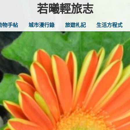
若曦輕旅志
歡迎訪問若曦輕旅志——打造你的質
動物手帖
城市漫行錄
旅遊札記
生活方程式
家妙招、最地道的美食推薦，還有暖
小確幸