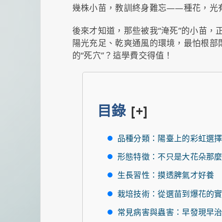
幾株小苗，教訓終身難忘——種花，光
後來才知道，那些被我“淹死”的小苗，
陽光充足、乾爽通風的環境，最怕根部
的“死穴”？這學費交得值！
目錄
[+]
品種分類：陽臺上的彩虹選
形態特徵：不只是大花朵那
生長習性：摸透脾氣才好養
栽培技術：從選苗到爆花的
常見病害與蟲害：早發現早