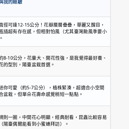
與我的經驗
直徑可達12-15公分！花瓣層層疊疊，華麗又醒目，
瓶插超有存在感，但相對怕風（尤其臺灣颱風季要小
。
約8-10公分，花量大、開花性強，是我覺得最好養、
花的型別，陽臺盆栽首選。
迷你可愛（約5-7公分），植株緊湊，超適合小空間
合盆栽，但單朵花壽命感覺稍短一點點。
規則一圈，中間花心明顯，經典耐看，昆蟲比較容易
（陽臺偶爾能看到小蜜蜂拜訪）。