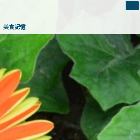
S
Search
for:
感生活指南！這裡有最實用的旅行攻略、最實用的居
美食記憶
心的寵物飼養經和綠植養護知識。每天發現一點生活
，讓平凡日子閃閃發光！