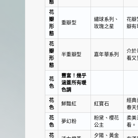
態
花
瓣
繡球系列、
花瓣
重瓣型
形
玫瑰之星
瓣有
態
花
瓣
介於
半重瓣型
嘉年華系列
形
看又
態
豐富！幾乎
花
涵蓋所有暖
色
色調
花
經典
鮮豔紅
紅寶石
色
春天
花
粉黛、櫻花
柔美
夢幻粉
色
公主
看。
花
夕陽、黃金