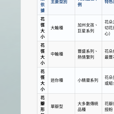
主要型別
特色
依
例
據
花
花朵
徑
加州女孩、
大輪種
切花
大
巨星系列
心）
小
花
徑
豐盛系列、
花朵
中輪種
大
熱情繫列
最豐
小
花
徑
花朵
迷你種
小精靈系列
大
或組
小
花
瓣
大多數傳統
花瓣
單瓣型
形
品種
授粉