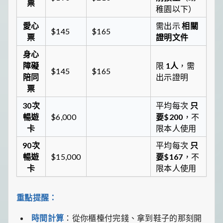
票
稚園以下）
愛心
需出示
相關
$145
$165
票
證明文件
身心
障礙
限
1人
，需
$145
$165
陪同
出示證明
票
30次
平均每次
只
暢遊
$6,000
要$200
，不
卡
限本人使用
90次
平均每次
只
暢遊
$15,000
要$167
，不
卡
限本人使用
重點提醒：
時間計算
：從你櫃檯付完錢、拿到鞋子的那刻開