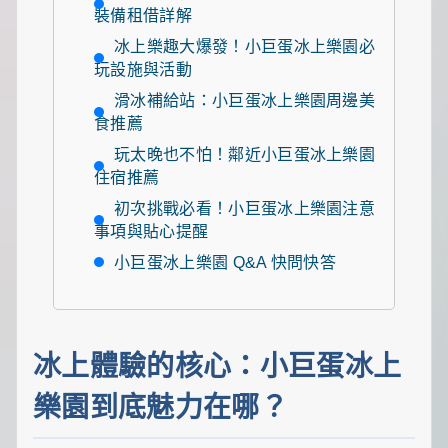
一
裝備租借詳解
點
生
冰上樂趣大爆發！小巨蛋冰上樂園必
活
玩設施與活動
小
滑冰補給站：小巨蛋冰上樂園周邊美
確
幸，
食推薦
讓
玩太晚也不怕！鄰近小巨蛋冰上樂園
平
住宿推薦
凡
日
初次挑戰必看！小巨蛋冰上樂園注意
子
事項與貼心提醒
閃
閃
小巨蛋冰上樂園 Q&A 快問快答
發
光！
冰上體驗的核心：小巨蛋冰上
樂園到底魅力在哪？