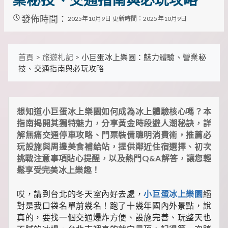
業秘技、交通指南與必玩攻略
裡
有
發佈時間：
2025年10月9日
更新時間：2025年10月9日
最
實
用
的
首頁
>
旅遊札記
>
小巨蛋冰上樂園：魅力體驗、營業秘
旅
技、交通指南與必玩攻略
行
攻
略、
最
想知道小巨蛋冰上樂園如何成為冰上體驗核心嗎？本
實
用
指南揭開其獨特魅力，分享黃金時段避人潮秘訣，詳
的
解無痛交通停車攻略、門票裝備聰明消費術，推薦必
居
玩設施與周邊美食補給站，提供鄰近住宿選擇、初次
家
挑戰注意事項貼心提醒，以及熱門Q&A解答，讓您輕
妙
鬆享受完美冰上樂趣！
招、
最
地
哎，講到台北的冬天室內好去處，
小巨蛋冰上樂園
絕
道
對是我口袋名單前幾名！跑了十幾年國內外景點，說
的
真的，要找一個交通爆炸方便、設施完善、玩整天也
美