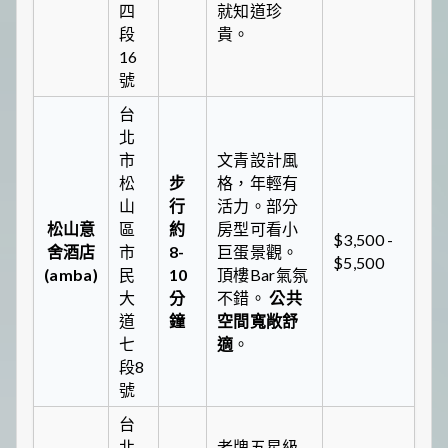
四
就知道珍
段
貴。
16
號
台
北
市
文青設計風
松
步
格，年輕有
山
行
活力。部分
松山意
區
約
房型可看小
$3,500 -
舍酒店
市
8-
巨蛋景觀。
$5,500
(amba)
民
10
頂樓Bar氣氛
大
分
不錯。
公共
道
鐘
空間寬敞舒
七
適
。
段8
號
台
北
老牌五星級