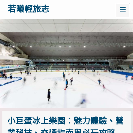
MENU
若曦輕旅志
歡
迎
訪
問
若
曦
輕
旅
志
——
打
造
你
的
質
感
生
活
小巨蛋冰上樂園：魅力體驗、營
指
南！
這