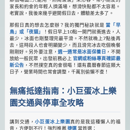
家長和約會的年輕人擠滿場，想滑快點都不太容易。
老實說，我後來幾乎避開假日去，體驗差太多了。
那假日真的想去怎麼辦？我的獨門秘訣就是
當「早
鳥」或「夜貓」
！假日早上10點一開門就衝進去，人
最少，冰面也剛整理完最平滑。不然就晚上7點後再
去，這時段人也會明顯變少，而且滑完冰去吃個晚餐
剛剛好。另外要注意，
週一通常是冰面保養日
，不開
放給一般民眾，出發前務必上
官網或粉絲專頁確認最
新公告
，不然撲空真的會很嘔！還有農曆春節這類大
日子，營業時間也常會調整，千萬別偷懶不查！
無痛抵達指南：小巨蛋冰上樂
園交通與停車全攻略
講到交通，
小巨蛋冰上樂園
真的是我這種懶人的福
音，方便到不行！強烈推薦
捷運
當首選：