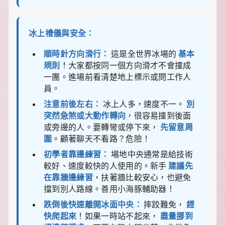
冰上禮儀與安全：
順時針方向滑行：
這是全世界冰場的
基本
規則
！大家都按同一個方向滑才不會撞成
一團。進場前看清楚地上標示或問工作人
員。
注意前後左右：
冰上人多，速度不一。
別
突然急煞或大動作轉向
，很容易撞到後面
或旁邊的人。要轉彎或停下來，
先留意周
圍
。顧著聊天不看路？危險！
初學者靠邊練習：
場地中央通常是給技術
較好、速度較快的人使用的。新手
建議先
在靠牆邊練習
，扶著牆比較安心，也避免
擋到別人路線。善用小海豚輔助器！
跌倒後快速離開冰面中央：
摔跤難免，
趕
快爬起來
！如果一時站不起來，
盡量挪到