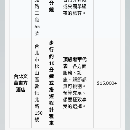
分
路
或只簡單過
鐘
二
夜的旅客。
段
65
號
步
台
行
北
約
市
頂級奢華代
10
松
表
！各方面
分
山
服務、設
台北文
鐘
區
施、細節都
華東方
或
$15,000+
敦
無可挑剔。
酒店
搭
化
預算充足、
短
北
想要極致享
程
路
受的選擇。
計
158
程
號
車