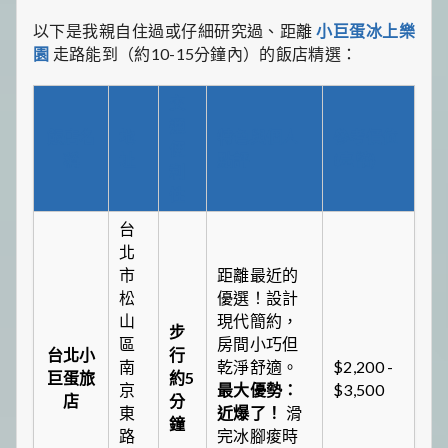
以下是我親自住過或仔細研究過、距離
小巨蛋冰上樂
園
走路能到（約10-15分鐘內）的飯店精選：
交
通
飯店名
地
特色與個人
參考價位
便
稱
址
點評
(臺幣)
利
性
台
北
市
距離最近的
松
優選！設計
山
現代簡約，
步
區
房間小巧但
台北小
行
南
乾淨舒適。
$2,200 -
巨蛋旅
約5
京
最大優勢：
$3,500
店
分
東
近爆了！
滑
鐘
路
完冰腳痠時