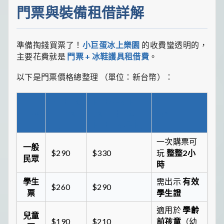
門票與裝備租借詳解
準備掏錢買票了！
小巨蛋冰上樂園
的收費蠻透明的，
主要花費就是
門票 + 冰鞋護具租借費
。
以下是門票價格總整理 （單位：新台幣）：
平日 (週
假日/暑寒假
票種
一至週
(週六日、國定
備註
五)
假日、寒暑假)
一次購票可
一般
$290
$330
玩
整整2小
民眾
時
學生
需出示
有效
$260
$290
票
學生證
適用於
學齡
兒童
$190
$210
前孩童
（幼