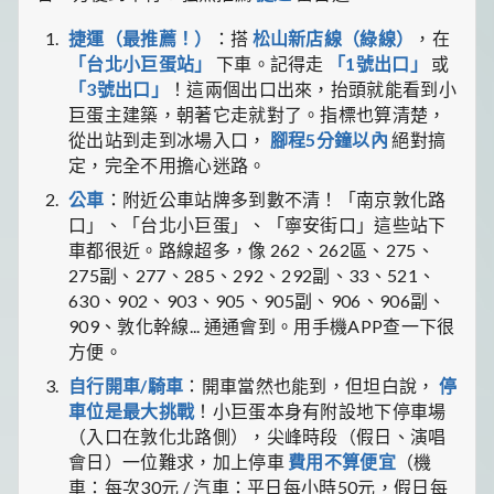
捷運（最推薦！）
：搭
松山新店線（綠線）
，在
「台北小巨蛋站」
下車。記得走
「1號出口」
或
「3號出口」
！這兩個出口出來，抬頭就能看到小
巨蛋主建築，朝著它走就對了。指標也算清楚，
從出站到走到冰場入口，
腳程5分鐘以內
絕對搞
定，完全不用擔心迷路。
公車
：附近公車站牌多到數不清！「南京敦化路
口」、「台北小巨蛋」、「寧安街口」這些站下
車都很近。路線超多，像 262、262區、275、
275副、277、285、292、292副、33、521、
630、902、903、905、905副、906、906副、
909、敦化幹線... 通通會到。用手機APP查一下很
方便。
自行開車/騎車
：開車當然也能到，但坦白說，
停
車位是最大挑戰
！小巨蛋本身有附設地下停車場
（入口在敦化北路側），尖峰時段（假日、演唱
會日）一位難求，加上停車
費用不算便宜
（機
車：每次30元 / 汽車：平日每小時50元，假日每