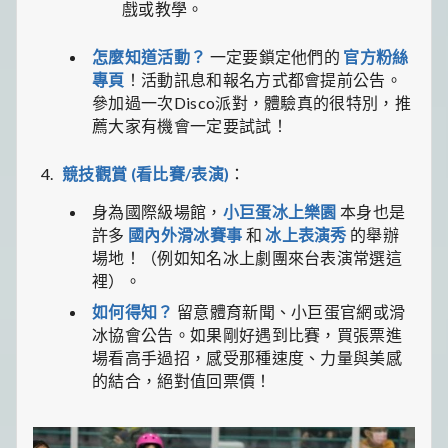
戲或教學。
怎麼知道活動？
一定要鎖定他們的
官方粉絲
專頁
！活動訊息和報名方式都會提前公告。
參加過一次Disco派對，體驗真的很特別，推
薦大家有機會一定要試試！
競技觀賞 (看比賽/表演)
：
身為國際級場館，
小巨蛋冰上樂園
本身也是
許多
國內外滑冰賽事
和
冰上表演秀
的舉辦
場地！（例如知名冰上劇團來台表演常選這
裡）。
如何得知？
留意體育新聞、小巨蛋官網或滑
冰協會公告。如果剛好遇到比賽，買張票進
場看高手過招，感受那種速度、力量與美感
的結合，絕對值回票價！