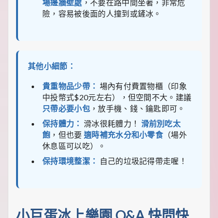
場邊牆壁處
，不要在路中間坐著，非常危
險，容易被後面的人撞到或鏟冰。
其他小細節：
貴重物品少帶：
場內有付費置物櫃（印象
中投幣式$20元左右），但空間不大。建議
只帶必要小包
，放手機、錢、鑰匙即可。
保持體力：
滑冰很耗體力！
滑前別吃太
飽
，但也要
適時補充水分和小零食
（場外
休息區可以吃）。
保持環境整潔：
自己的垃圾記得帶走喔！
小巨蛋冰上樂園 Q&A 快問快