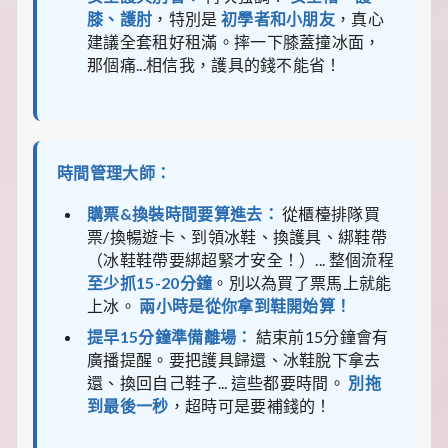
膝、護肘
，特別是
初學者和小朋友
，真心
建議全套租好租滿。摔一下膝蓋撞冰面，
那個痛...相信我，護具的錢不能省！
時間管理大師：
購票&換裝時間要算進去：
從櫃檯排隊買
票/換暢遊卡、到領冰鞋、換護具、綁鞋帶
（冰鞋鞋帶要綁超緊才安全！）... 整個流程
至少抓15-20分鐘
。別以為買了票馬上就能
上冰。
兩小時是從你拿到鞋開始算！
提早15分鐘準備離場：
結束前15分鐘會有
廣播提醒。要把護具歸還、冰鞋脫下拿去
還、換回自己鞋子... 這些都要時間。
別拖
到最後一秒
，超時可是要補錢的！