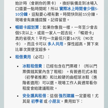
始計時（會刷你的票卡），換好裝備走到冰場入
口還要一點時間呢！所以
實際冰上時間會少個5-
10分鐘
，這點要心裡有數。時間快到前15分鐘，
現場會有廣播提醒，記得留意。
暢遊卡超划算
：如果你像我一樣，一年至少會去
個5次以上，或是一家人一起去玩，「暢遊卡」
真的省很大！平均一次最低只要167元（90次
卡），而且卡可以
多人共用
，彈性超高。算下來
比單次買便宜超多。
租借費用
（必花）：
冰鞋租借費
：已經包含在門票裡！（所以門
票價錢其實內含了鞋租）。有普通花式冰鞋
（初學者推薦）和比較硬的曲棍球冰鞋（進
階者適用）可以選。現場工作人員通常看你
程度會給建議鞋款。
安全護具租借
：這個
強烈建議
一定要租！尤
其是
初學者
或
小朋友
。費用如下：