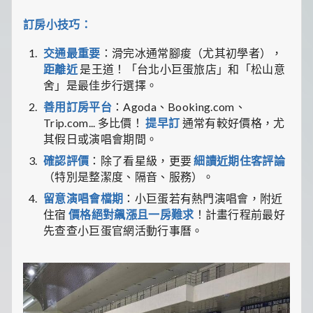
訂房小技巧：
交通最重要
：滑完冰通常腳痠（尤其初學者），
距離近
是王道！「台北小巨蛋旅店」和「松山意
舍」是最佳步行選擇。
善用訂房平台
：Agoda、Booking.com、
Trip.com... 多比價！
提早訂
通常有較好價格，尤
其假日或演唱會期間。
確認評價
：除了看星級，更要
細讀近期住客評論
（特別是整潔度、隔音、服務）。
留意演唱會檔期
：小巨蛋若有熱門演唱會，附近
住宿
價格絕對飆漲且一房難求
！計畫行程前最好
先查查小巨蛋官網活動行事曆。