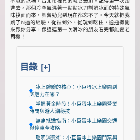
食
不膩的冰場，台北市裡真的就它最頂。記得第一次踏
推
進去，那個冷空氣混著一點點冰刀劃過冰面的特殊氣
薦，
味撲面而來，興奮勁兒到現在都忘不了。今天就把我
還
刷了N遍的經驗，從裡到外、從玩到吃住，通通攤開
有
來跟你分享，保證連第一次滑冰的朋友看完都能變老
暖
心
司機！
的
寵
物
飼
目錄
養
[+]
經
和
綠
冰上體驗的核心：小巨蛋冰上樂園到
植
底魅力在哪？
養
護
掌握黃金時段！小巨蛋冰上樂園營業
知
時間與避人潮秘技
識。
每
無痛抵達指南：小巨蛋冰上樂園交通
天
與停車全攻略
發
現
聰明消費術：小巨蛋冰上樂園門票與