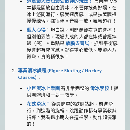
這是最大眾也最受歡迎的玩法！
售票時段基
本都是開放自由滑冰。不管你技術好壞，在
冰上悠閒滑行、感受速度感，或是扶著牆邊
慢慢練習，都很棒。音樂一放，氣氛超好！
個人心得
：坦白說，剛開始幾次真的會摔！
但別怕丟臉，現場九成的人都在摔或曾經摔
過（笑）。重點是
放膽去嘗試
，抓到平衡感
後會超有成就感。記得重心放低、雙腳內八
微彎，真的穩很多！
專業滑冰課程 (Figure Skating / Hockey
Classes)
：
小巨蛋冰上樂園
有非常完整的
滑冰學校
！提
供團體班和一對一教學。
花式滑冰：
從最簡單的跌倒站起、前進滑
行，到進階的旋轉、跳躍動作都有專業教練
指導。我看過小朋友在這裡學，動作超優雅
的！