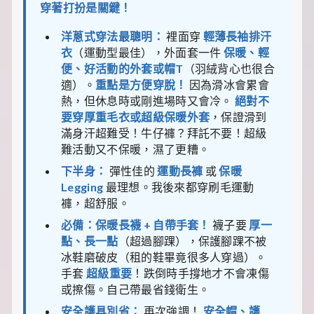
穿著打扮是關鍵！
洋蔥式穿法最聰明：
裡面穿
輕薄長袖排汗
衣
（運動型最佳），外面套一件
保暖、輕
便、好活動的外套或帽T
（羽絨背心也很合
適）。
重點是方便穿脫！
因為滑冰會累會
熱，但休息時或剛進場時又會冷。
絕對不
要穿厚重毛衣或超級保暖外套
，保證滑到
滿身汗超難受！牛仔褲？拜託不要！超級
難活動又不保暖，濕了更糟。
下半身：
彈性佳的
運動長褲
或
保暖
Legging
最理想。我後來都穿刷毛運動
褲，超舒服。
必備：保暖長襪 + 自帶手套！
襪子要
厚一
點、長一點
（超過腳踝），保護腳踝不被
冰鞋磨破皮（租的鞋畢竟很多人穿過）。
手套
超級重要
！跌倒時手撐地才不會凍傷
或擦傷。自己帶最省錢衛生。
安全護具別省：
再次強調！
安全帽、護