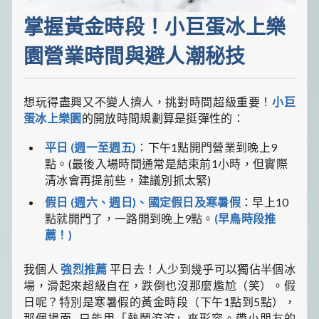
掌握黃金時段！小巨蛋冰上樂
園營業時間與避人潮秘技
想玩得盡興又不變人擠人，挑對時間超級重要！
小巨
蛋冰上樂園
的開放時間規劃算是挺彈性的：
平日 (週一至週五)
：下午1點開門營業到晚上9
點。(最後入場時間通常是結束前1小時，但實際
清冰會再提前些，建議別抓太緊)
假日 (週六、週日)、國定假日及寒暑假
：早上10
點就開門了，一路開到晚上9點。
(早鳥時段推
薦！)
我個人
強烈推薦
平日去！人少到幾乎可以獨佔半個冰
場，滑起來超級自在，跌倒也沒那麼尷尬（笑）。假
日呢？特別是寒暑假的黃金時段（下午1點到5點），
那個場面...只能用「熱鬧滾滾」來形容。帶小朋友的