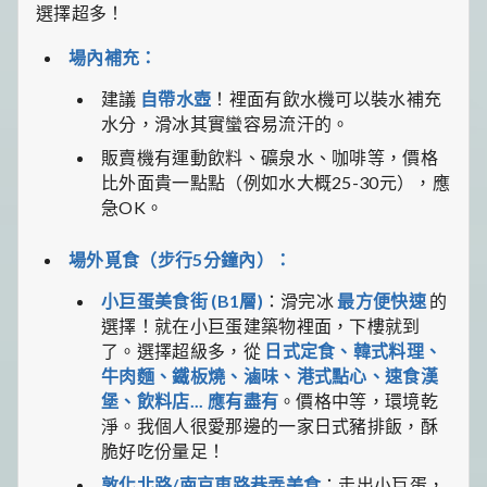
選擇超多！
場內補充：
建議
自帶水壺
！裡面有飲水機可以裝水補充
水分，滑冰其實蠻容易流汗的。
販賣機有運動飲料、礦泉水、咖啡等，價格
比外面貴一點點（例如水大概25-30元），應
急OK。
場外覓食（步行5分鐘內）：
小巨蛋美食街 (B1層)
：滑完冰
最方便快速
的
選擇！就在小巨蛋建築物裡面，下樓就到
了。選擇超級多，從
日式定食、韓式料理、
牛肉麵、鐵板燒、滷味、港式點心、速食漢
堡、飲料店... 應有盡有
。價格中等，環境乾
淨。我個人很愛那邊的一家日式豬排飯，酥
脆好吃份量足！
敦化北路/南京東路巷弄美食
：走出小巨蛋，