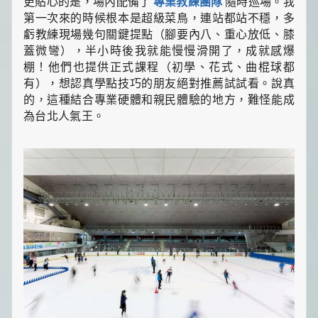
更貼心的是，場內配備了
專業教練團隊
隨時巡場。我
第一次來的時候根本是超級菜鳥，連站都站不穩，多
虧教練現場幾句關鍵提點（腳要內八、重心放低、膝
蓋微彎），半小時後我就能慢慢滑開了，成就感爆
棚！他們也提供正式課程（初學、花式、曲棍球都
有），想認真學點技巧的朋友絕對推薦試試看。說真
的，這種結合專業硬體和親民體驗的地方，難怪能成
為台北人氣王。