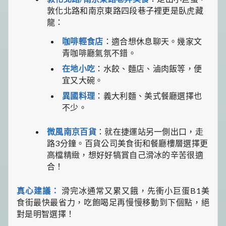
敦化北路和南京東路四段巷子裡更是臥虎藏
龍：
咖啡輕食店
：適合想休息聊天。幾家文
青咖啡廳氣氛不錯。
在地小吃
：水餃、麵店、滷肉飯等，便
宜又大碗。
異國料理
：義大利麵、美式餐廳選擇也
不少。
微風南京百貨
：就在捷運站另一側出口，走
路3分鐘。百貨公司美食街和餐廳樓層選擇更
高檔精緻，想好好犒賞自己滑冰的辛苦很適
合！
真心建議：
滑完冰通常又累又餓，先衝小巨蛋B1美
食街最快最省力，吃飽喝足再慢慢移動到下個點，絕
對是明智選擇！