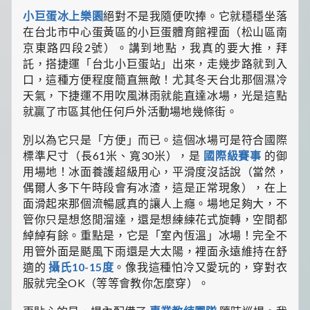
小巨蛋冰上樂園
絕對不是我隨便吹捧。它就穩穩坐落
在台北市中心蛋黃區的小巨蛋體育館裡面（松山區南
京東路四段2號）。講到地點，我真的要大推，拜
託，搭捷運「台北小巨蛋站」出來，走幾步路就到入
口，這種方便程度簡直無敵！尤其冬天台北那個濕冷
天氣，下捷運不用吹風淋雨就能直達冰場，光是這點
就贏了市區其他任何戶外活動場地幾條街。
別以為它只是「方便」而已。這個冰場可是符合國際
標準尺寸（長61米、寬30米），是
國際級賽事
的御
用場地！冰面養護超級用心，平滑度沒話說（當然，
偶爾人多下午時段會有冰渣，這是正常現象），在上
面滑起來那個流暢感真的讓人上癮。場地足夠大，不
管你只是想悠閒溜達，還是想練練花式旋轉，空間都
綽綽有餘。重點是，它是「室內恆溫」冰場！完全不
用管外面是颳風下雨還是大太陽，裡面永遠維持在舒
適的
攝氏10-15度
。像我這種怕冷又愛玩的，穿對衣
服就完全OK（等等會教你怎麼穿）。