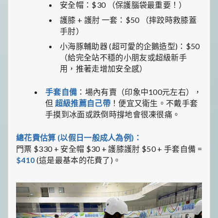
安全帽：$30 （保護腦袋最重要！）
護膝 + 護肘 一套：$50 （摔跤時救膝蓋
手肘）
小海豚輔助器 (超可愛的企鵝造型)：$50
（給完全站不穩的小朋友或超級新手
用，推著走增加安全感）
手套自備
：場內有賣（印象中100元左右），
但
超級推薦自己帶
！便宜又衛生。不戴手套
手摸到冰面或跌倒時撐地會很凍很痛。
總花費估算 (以假日一般成人為例)：
門票 $330 + 安全帽 $30 + 護膝護肘 $50 + 手套自備 =
$410
(這是最基本的花費了)。