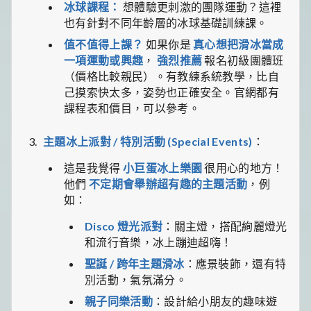
冰球課程：
想體驗更刺激的團隊運動？這裡
也有針對不同年齡層的冰球基礎訓練課。
值不值得上課？
如果你是
真心想把滑冰當成
一項運動或興趣
，
強烈推薦
報名初級團體班
（價格比較親民）。有教練系統教學，比自
己摸索快太多，姿勢也正確安全。官網都有
課程表和價目，可以參考。
主題冰上派對 / 特別活動 (Special Events)
：
這是我覺得
小巨蛋冰上樂園
很用心的地方！
他們
不定期會舉辦超有趣的主題活動
，例
如：
Disco 燈光派對
：關主燈，搭配絢麗燈光
和流行音樂，冰上蹦迪超嗨！
聖誕 / 跨年主題滑冰
：應景裝飾，還有特
別活動，氣氛滿分。
親子同樂活動
：設計給小朋友的趣味遊