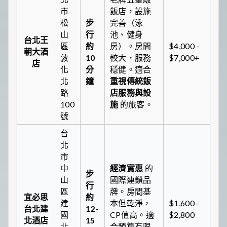
市
飯店，設施
松
步
完善（泳
山
行
池、健身
台北王
區
約
房）。房間
$4,000 -
朝大酒
敦
10
較大，服務
$7,000+
店
化
分
穩健。適合
北
鐘
重視傳統飯
路
店服務與設
100
施
的旅客。
號
台
北
市
中
經濟實惠
的
步
山
國際連鎖品
行
區
牌。房間基
宜必思
約
建
本但乾淨，
$1,600 -
台北建
12-
國
CP值高。適
$2,800
北酒店
15
北
合預算有限