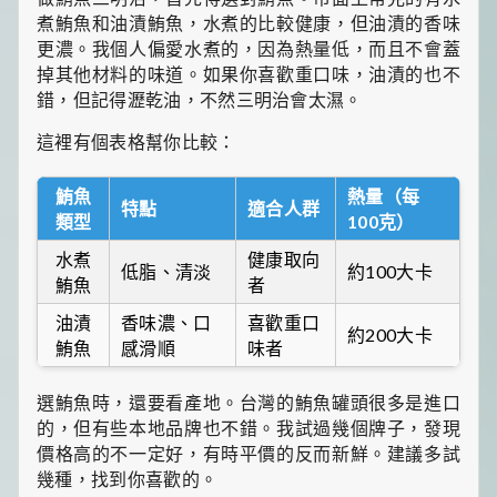
一
煮鮪魚和油漬鮪魚，水煮的比較健康，但油漬的香味
點
更濃。我個人偏愛水煮的，因為熱量低，而且不會蓋
生
活
掉其他材料的味道。如果你喜歡重口味，油漬的也不
小
錯，但記得瀝乾油，不然三明治會太濕。
確
幸，
這裡有個表格幫你比較：
讓
平
鮪魚
熱量（每
凡
特點
適合人群
日
類型
100克）
子
水煮
健康取向
閃
低脂、清淡
約100大卡
閃
鮪魚
者
發
油漬
香味濃、口
喜歡重口
光！
約200大卡
鮪魚
感滑順
味者
選鮪魚時，還要看產地。台灣的鮪魚罐頭很多是進口
的，但有些本地品牌也不錯。我試過幾個牌子，發現
價格高的不一定好，有時平價的反而新鮮。建議多試
幾種，找到你喜歡的。