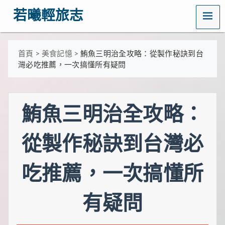
MENU
若曦輕旅志
歡
迎
訪
首頁
>
美食記憶
>
鮪魚三明治全攻略：從製作秘訣到台
問
灣必吃推薦，一次搞懂所有疑問
若
曦
輕
旅
鮪魚三明治全攻略：
志
——
打
從製作秘訣到台灣必
造
你
的
吃推薦，一次搞懂所
質
感
生
活
有疑問
指
南！
這