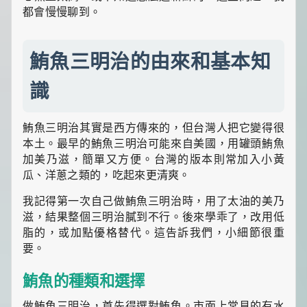
食
都會慢慢聊到。
推
薦，
還
有
鮪魚三明治的由來和基本知
暖
心
識
的
寵
物
鮪魚三明治其實是西方傳來的，但台灣人把它變得很
飼
本土。最早的鮪魚三明治可能來自美國，用罐頭鮪魚
養
經
加美乃滋，簡單又方便。台灣的版本則常加入小黃
和
瓜、洋蔥之類的，吃起來更清爽。
綠
植
我記得第一次自己做鮪魚三明治時，用了太油的美乃
養
滋，結果整個三明治膩到不行。後來學乖了，改用低
護
脂的，或加點優格替代。這告訴我們，小細節很重
知
要。
識。
每
天
鮪魚的種類和選擇
發
現
做鮪魚三明治，首先得選對鮪魚。市面上常見的有水