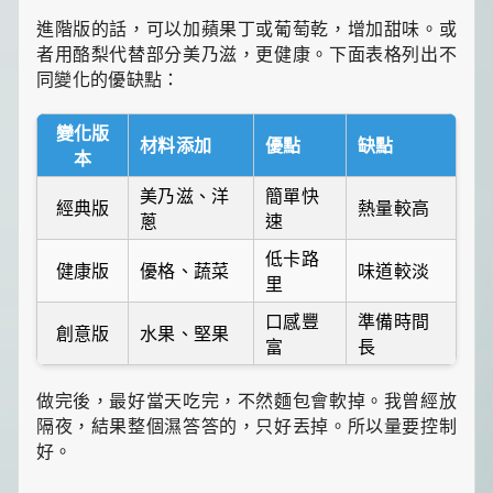
進階版的話，可以加蘋果丁或葡萄乾，增加甜味。或
者用酪梨代替部分美乃滋，更健康。下面表格列出不
同變化的優缺點：
變化版
材料添加
優點
缺點
本
美乃滋、洋
簡單快
經典版
熱量較高
蔥
速
低卡路
健康版
優格、蔬菜
味道較淡
里
口感豐
準備時間
創意版
水果、堅果
富
長
做完後，最好當天吃完，不然麵包會軟掉。我曾經放
隔夜，結果整個濕答答的，只好丟掉。所以量要控制
好。