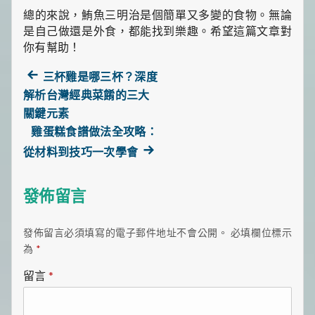
總的來說，鮪魚三明治是個簡單又多變的食物。無論
是自己做還是外食，都能找到樂趣。希望這篇文章對
你有幫助！
Previous
三杯雞是哪三杯？深度
post:
解析台灣經典菜餚的三大
文
關鍵元素
雞蛋糕食譜做法全攻略：
章
Next
從材料到技巧一次學會
導
post:
發佈留言
覽
發佈留言必須填寫的電子郵件地址不會公開。
必填欄位標示
為
*
留言
*