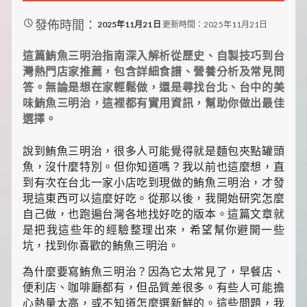
裡
有
發佈時間：
2025年11月21日
更新時間：2025年11月21日
最
實
這篇鮪魚三明治指南深入解析從歷史、自製技巧到台
用
灣熱門店家推薦，包含詳細食譜、營養分析及常見問
的
旅
答。無論是想在家輕鬆做，還是尋找台北、台中的美
行
味鮪魚三明治，這裡都有實用資訊，幫助你做出最佳
攻
選擇。
略、
最
說到鮪魚三明治，很多人可能覺得就是麵包夾點罐頭
實
用
魚，沒什麼特別。但你知道嗎？我以前也這麼想，直
的
到有次在台北一家小店吃到現做的鮪魚三明治，才發
居
現這東西可以這麼好吃。從那以後，我開始研究怎麼
家
自己做，也跑遍台灣各地找好吃的版本。這篇文章就
妙
是把我這些年的經驗整理出來，希望幫你避開一些
招、
最
坑，找到你喜歡的鮪魚三明治。
地
道
為什麼要寫鮪魚三明治？因為它太常見了，早餐店、
的
便利店、咖啡廳都有，但品質差很多。有些人可能擔
美
心熱量太高，或不知道怎麼選新鮮的。這些問題，我