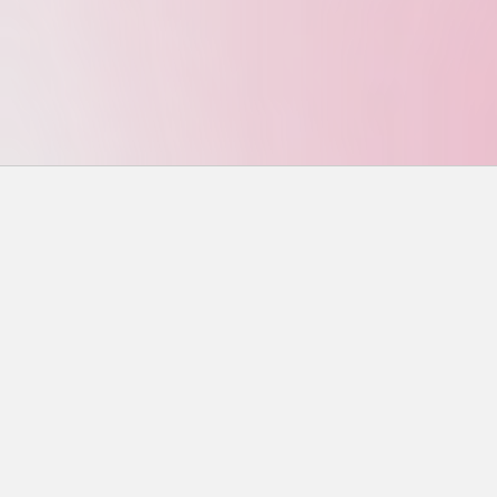
搜尋
搜尋
近期文章
味噌鮭魚終極指南：從選材到烹飪，一次搞懂所有
秘訣
蒜香奶油蝦完美攻略：從選蝦到烹飪的終極指南
上海烤饅頭哪裡吃？台北TOP5推薦店家、價格與完