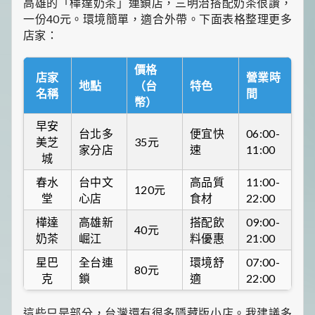
高雄的「樺達奶茶」連鎖店，三明治搭配奶茶很讚，
一份40元。環境簡單，適合外帶。下面表格整理更多
店家：
價格
店家
營業時
地點
（台
特色
名稱
間
幣）
早安
台北多
便宜快
06:00-
美芝
35元
家分店
速
11:00
城
春水
台中文
高品質
11:00-
120元
堂
心店
食材
22:00
樺達
高雄新
搭配飲
09:00-
40元
奶茶
崛江
料優惠
21:00
星巴
全台連
環境舒
07:00-
80元
克
鎖
適
22:00
這些只是部分，台灣還有很多隱藏版小店。我建議多