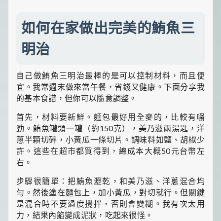
如何在家做出完美的鮪魚三
明治
自己做鮪魚三明治最棒的是可以控制材料，而且便
宜。我常週末做來當午餐，省錢又健康。下面分享我
的基本食譜，但你可以隨意調整。
首先，材料要新鮮。麵包最好用全麥的，比較有嚼
勁。鮪魚罐頭一罐（約150克），美乃滋兩湯匙，洋
蔥半顆切碎，小黃瓜一條切片。調味料如鹽、胡椒少
許。這些在超市都買得到，總成本大概50元台幣左
右。
步驟很簡單：把鮪魚瀝乾，和美乃滋、洋蔥混合均
勻。然後塗在麵包上，加小黃瓜，對切就行。但關鍵
是混合時不要過度攪拌，否則會變糊。我有次太用
力，結果內餡變成泥狀，吃起來很怪。