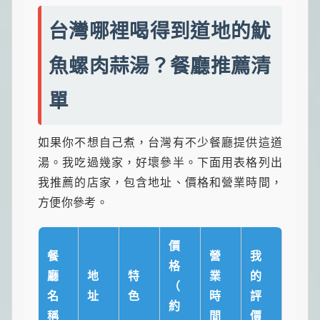
台灣哪裡喝得到道地的魷
魚螺肉蒜湯？餐廳推薦清
單
如果你不想自己煮，台灣有不少餐廳提供這道
湯。我吃過幾家，好壞參半。下面用表格列出
我推薦的店家，包含地址、價格和營業時間，
方便你參考。
價
餐
營
我
格
廳
地
特
業
的
（
名
址
色
時
評
約
稱
間
價