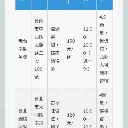
）
4.5
台南
顆
市中
湯頭
11:0
星，
西區
鮮
0-
老台
150
但偏
民族
甜，
20:0
南魷
元/
甜，
路二
螺肉
0（
魚羹
碗
北部
段
給得
週一
人可
100
多
休）
能不
號
習慣
4顆
台北
古早
星，
市大
台北
味做
10:0
價格
同區
120
圓環
法，
0-
實
南京
元/
邊蚵
加了
22:0
惠，