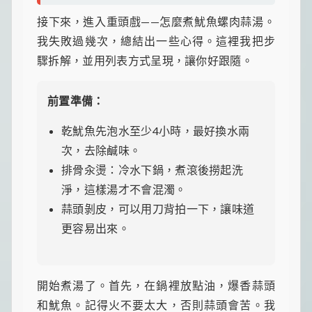
接下來，進入重頭戲——怎麼煮魷魚螺肉蒜湯。
我失敗過幾次，總結出一些心得。這裡我把步
驟拆解，並用列表方式呈現，讓你好跟隨。
前置準備：
乾魷魚先泡水至少4小時，最好換水兩
次，去除鹹味。
排骨汆燙：冷水下鍋，煮滾後撈起洗
淨，這樣湯才不會混濁。
蒜頭剝皮，可以用刀背拍一下，讓味道
更容易出來。
開始煮湯了。首先，在鍋裡放點油，爆香蒜頭
和魷魚。記得火不要太大，否則蒜頭會苦。我