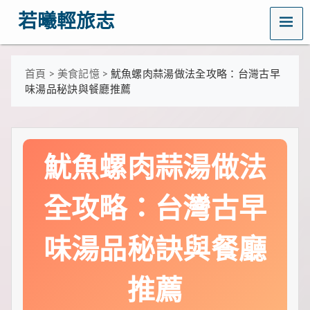
MENU
若曦輕旅志
歡
迎
訪
首頁
>
美食記憶
>
魷魚螺肉蒜湯做法全攻略：台灣古早
問
味湯品秘訣與餐廳推薦
若
曦
輕
旅
志
魷魚螺肉蒜湯做法
——
打
造
全攻略：台灣古早
你
的
質
味湯品秘訣與餐廳
感
生
活
推薦
指
南！
這