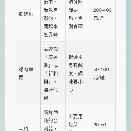
適中、
泡發時
顏色自
間要
200-400
乾魷魚
然的，
夠，否
元/斤
聞起來
則會硬
無異味
品牌如
「廣達
罐頭本
香」或
身有鹹
螺肉罐
50-100
「新和
度，調
頭
元/罐
興」，
味要小
湯汁保
心
留
新鮮飽
不要用
滿的台
發芽
30-60
蒜頭
灣蒜，