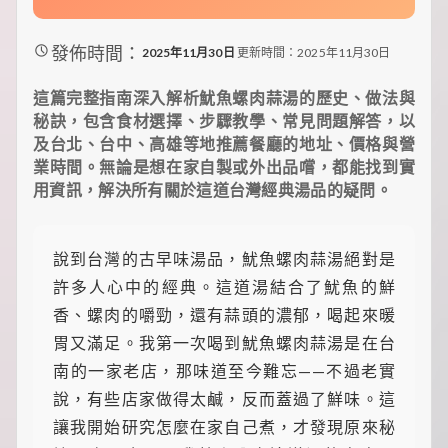
裡
有
最
發佈時間：
2025年11月30日
更新時間：2025年11月30日
實
用
這篇完整指南深入解析魷魚螺肉蒜湯的歷史、做法與
的
秘訣，包含食材選擇、步驟教學、常見問題解答，以
旅
及台北、台中、高雄等地推薦餐廳的地址、價格與營
行
攻
業時間。無論是想在家自製或外出品嚐，都能找到實
略、
用資訊，解決所有關於這道台灣經典湯品的疑問。
最
實
用
說到台灣的古早味湯品，魷魚螺肉蒜湯絕對是
的
居
許多人心中的經典。這道湯結合了魷魚的鮮
家
香、螺肉的嚼勁，還有蒜頭的濃郁，喝起來暖
妙
招、
胃又滿足。我第一次喝到魷魚螺肉蒜湯是在台
最
南的一家老店，那味道至今難忘——不過老實
地
道
說，有些店家做得太鹹，反而蓋過了鮮味。這
的
讓我開始研究怎麼在家自己煮，才發現原來秘
美