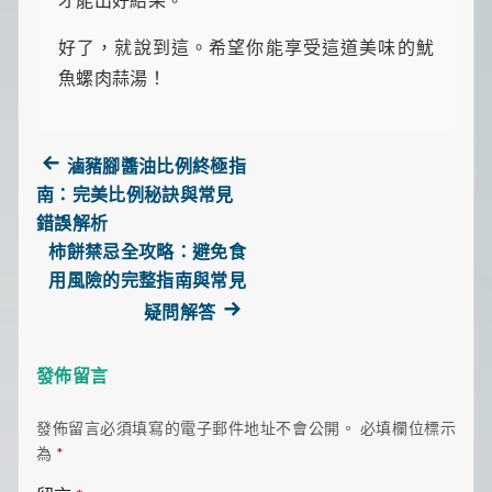
好了，就說到這。希望你能享受這道美味的魷
魚螺肉蒜湯！
Previous
滷豬腳醬油比例終極指
post:
南：完美比例秘訣與常見
文
錯誤解析
柿餅禁忌全攻略：避免食
章
用風險的完整指南與常見
導
Next
疑問解答
post:
覽
發佈留言
發佈留言必須填寫的電子郵件地址不會公開。
必填欄位標示
為
*