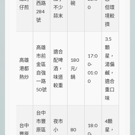
西路
碗
仔煎
不少
0
但環
284
蒜末
境較
號
擠
3.5
高雄
顆
適合
市前
17:0
星，
高雄
配啤
180
金區
0-
湯偏
港都
酒，
元/
自強
01:0
鹹，
熱炒
味道
鍋
一路
0
適合
較重
50號
重口
味
台中
市豐
夜市
4顆
台中
18:0
原區
小
80
星，
豐原
0-