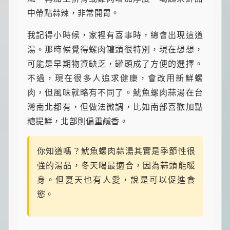
一
中帶點蒜辣，非常開胃。
點
生
活
我記得小時候，家裡有喜事時，總會出現這道
小
湯。那時候覺得螺肉罐頭很特別，現在想想，
確
幸，
可能是早期物資缺乏，罐頭成了方便的選擇。
讓
不過，現在很多人追求健康，會改用新鮮螺
平
肉，但風味就略有不同了。魷魚螺肉蒜湯在台
凡
日
灣南北都有，但做法微調，比如南部喜歡加點
子
糖提鮮，北部則偏重鹹香。
閃
閃
發
你知道嗎？魷魚螺肉蒜湯其實是季節性很
光！
強的湯品，冬天喝最適合，因為蒜頭能暖
身。但夏天也有人愛，說是可以促進食
慾。