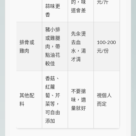
的，味
元/斤
蒜味更
道會差
香
豬小排
先汆燙
或雞腿
排骨或
去血
100-200
肉，帶
雞肉
水，湯
元/份
點油花
才清
較佳
香菇、
紅蘿
不要搶
其他配
蔔、芹
視個人
味，適
料
菜等，
而定
量就好
可自由
添加