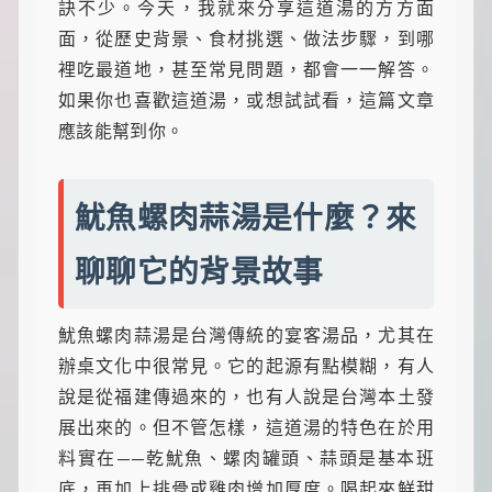
食
訣不少。今天，我就來分享這道湯的方方面
推
面，從歷史背景、食材挑選、做法步驟，到哪
薦，
還
裡吃最道地，甚至常見問題，都會一一解答。
有
如果你也喜歡這道湯，或想試試看，這篇文章
暖
心
應該能幫到你。
的
寵
物
魷魚螺肉蒜湯是什麼？來
飼
養
經
聊聊它的背景故事
和
綠
植
魷魚螺肉蒜湯是台灣傳統的宴客湯品，尤其在
養
護
辦桌文化中很常見。它的起源有點模糊，有人
知
說是從福建傳過來的，也有人說是台灣本土發
識。
每
展出來的。但不管怎樣，這道湯的特色在於用
天
料實在——乾魷魚、螺肉罐頭、蒜頭是基本班
發
現
底，再加上排骨或雞肉增加厚度。喝起來鮮甜