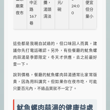
中正
攤，
元/
便宜
廟東
24:0
路
湯頭
碗
但分
夜市
0
167
清淡
量小
巷
這些都是我親自試過的，但口味因人而異，建
議你先打電話確認。另外，有些餐廳的魷魚螺
肉蒜湯是季節限定，冬天才供應，去之前最好
查一下。
說到價格，餐廳的魷魚螺肉蒜湯通常比家常版
貴，因為用料講究。但如果你在夜市吃，可能
只要百元內，不過品質就不一定了。
魷魚螺肉蒜湯的健康益處