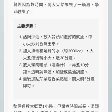
曾經因為趕時間，開大火結果毀了一鍋湯，學
到教訓了。
主要步驟：
熱鍋少油，放入蒜頭和泡好的魷魚，中
小火炒到香氣出來。
加入排骨和足夠的水（約2000cc），大
火煮滾後轉小火，燉30分鐘。
放入螺肉罐頭（連湯汁），再煮10分
鐘。這時試味道，加鹽或醬油調整。
最後加點芹菜或香菜點綴，關火燜5分鐘
即可。
整個過程大概要1小時，但燉煮時間越長，湯頭