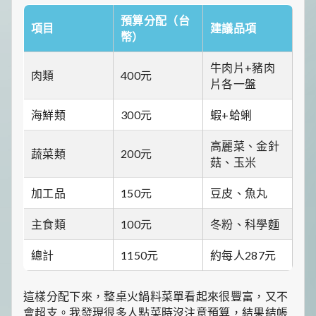
預算分配（台
項目
建議品項
幣）
牛肉片+豬肉
肉類
400元
片各一盤
海鮮類
300元
蝦+蛤蜊
高麗菜、金針
蔬菜類
200元
菇、玉米
加工品
150元
豆皮、魚丸
主食類
100元
冬粉、科學麵
總計
1150元
約每人287元
這樣分配下來，整桌火鍋料菜單看起來很豐富，又不
會超支。我發現很多人點菜時沒注意預算，結果結帳