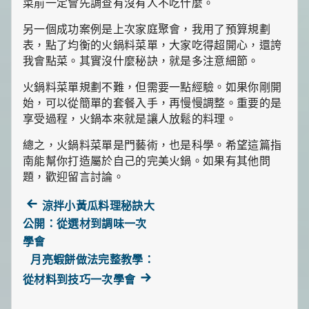
菜前一定會先調查有沒有人不吃什麼。
另一個成功案例是上次家庭聚會，我用了預算規劃
表，點了均衡的火鍋料菜單，大家吃得超開心，還誇
我會點菜。其實沒什麼秘訣，就是多注意細節。
火鍋料菜單規劃不難，但需要一點經驗。如果你剛開
始，可以從簡單的套餐入手，再慢慢調整。重要的是
享受過程，火鍋本來就是讓人放鬆的料理。
總之，火鍋料菜單是門藝術，也是科學。希望這篇指
南能幫你打造屬於自己的完美火鍋。如果有其他問
題，歡迎留言討論。
Previous
涼拌小黃瓜料理秘訣大
文
post:
公開：從選材到調味一次
學會
章
月亮蝦餅做法完整教學：
導
Next
從材料到技巧一次學會
post:
覽