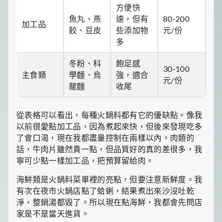
方便快
魚丸、燕
速，但有
80-200
加工品
餃、豆皮
些添加物
元/份
多
冬粉、科
飽足感
30-100
主食類
學麵、烏
強，適合
元/份
龍麵
收尾
從表格可以看出，每種火鍋料都有它的優缺點。像我
以前很愛點加工品，因為煮起來快，但後來發現吃多
了會口渴，現在我都盡量控制在兩樣以內。肉類的
話，牛肉片雖然貴一點，但品質好的真的差很多，我
寧可少點一樣加工品，把預算留給肉。
海鮮類是火鍋料菜單裡的亮點，但要注意新鮮度。我
有次在夜市火鍋店點了蛤蜊，結果煮出來沙沒吐乾
淨，整鍋湯都毀了。所以現在點海鮮，我都會先問店
家是不是當天進貨。