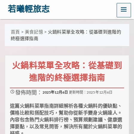
MENU
若曦輕旅志
歡
迎
訪
首頁
>
美食記憶
>
火鍋料菜單全攻略：從基礎到進階的
問
終極選擇指南
若
曦
輕
旅
火鍋料菜單全攻略：從基礎到
志
——
進階的終極選擇指南
打
造
你
發佈時間：
的
2025年12月6日
更新時間：2025年12月6日
質
感
這篇火鍋料菜單指南詳細解析各種火鍋料的優缺點、
生
價格比較和搭配技巧，幫助你從新手變身火鍋達人。
活
內容包含熱門火鍋料排行榜、預算規劃建議、健康選
指
南！
擇要點，以及常見問答，解決所有關於火鍋料菜單的
這
疑惑。