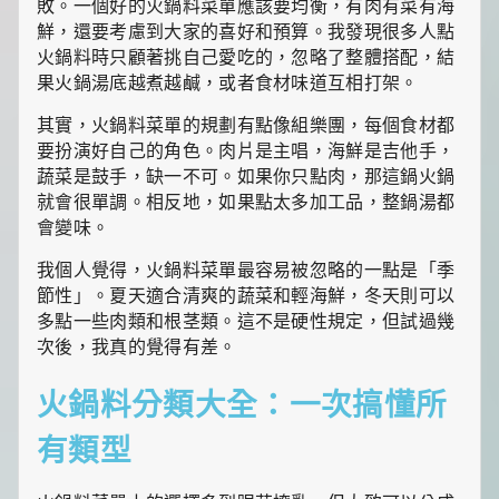
食
敗。一個好的火鍋料菜單應該要均衡，有肉有菜有海
推
鮮，還要考慮到大家的喜好和預算。我發現很多人點
薦，
火鍋料時只顧著挑自己愛吃的，忽略了整體搭配，結
還
果火鍋湯底越煮越鹹，或者食材味道互相打架。
有
暖
其實，火鍋料菜單的規劃有點像組樂團，每個食材都
心
的
要扮演好自己的角色。肉片是主唱，海鮮是吉他手，
寵
蔬菜是鼓手，缺一不可。如果你只點肉，那這鍋火鍋
物
就會很單調。相反地，如果點太多加工品，整鍋湯都
飼
會變味。
養
經
我個人覺得，火鍋料菜單最容易被忽略的一點是「季
和
節性」。夏天適合清爽的蔬菜和輕海鮮，冬天則可以
綠
植
多點一些肉類和根茎類。這不是硬性規定，但試過幾
養
次後，我真的覺得有差。
護
知
火鍋料分類大全：一次搞懂所
識。
每
有類型
天
發
現