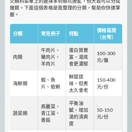
火鍋料菜單上的選擇多到眼花撩亂，但大致可以分成
一
幾類。下面這個表格是我整理的分類，幫助你快速掌
點
生
握。
活
小
價格區間
確
分類
常見例子
特點
幸，
（台幣）
讓
平
牛肉片、
蛋白質豐
凡
100-300
肉類
豬肉片、
富，湯底
日
元/盤
羊肉片
會更濃郁
子
閃
閃
鮮甜提
蝦、魚
150-400
發
海鮮類
味，但煮
片、蛤蜊
元/份
光！
太久會老
平衡油
高麗菜、
膩，增加
50-150
蔬菜類
青江菜、
湯的清爽
元/份
香菇
度