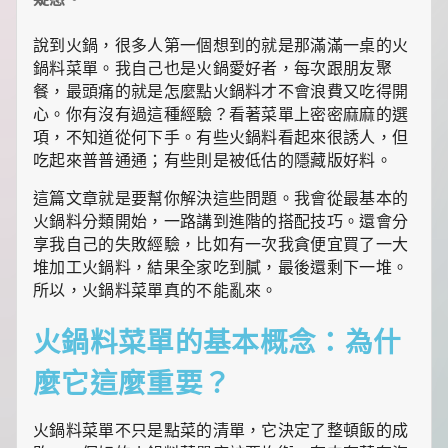
裡
有
說到火鍋，很多人第一個想到的就是那滿滿一桌的火
最
鍋料菜單。我自己也是火鍋愛好者，每次跟朋友聚
實
用
餐，最頭痛的就是怎麼點火鍋料才不會浪費又吃得開
的
心。你有沒有過這種經驗？看著菜單上密密麻麻的選
旅
項，不知道從何下手。有些火鍋料看起來很誘人，但
行
吃起來普普通通；有些則是被低估的隱藏版好料。
攻
略、
這篇文章就是要幫你解決這些問題。我會從最基本的
最
火鍋料分類開始，一路講到進階的搭配技巧。還會分
實
用
享我自己的失敗經驗，比如有一次我貪便宜買了一大
的
堆加工火鍋料，結果全家吃到膩，最後還剩下一堆。
居
所以，火鍋料菜單真的不能亂來。
家
妙
火鍋料菜單的基本概念：為什
招、
最
地
麼它這麼重要？
道
的
火鍋料菜單不只是點菜的清單，它決定了整頓飯的成
美