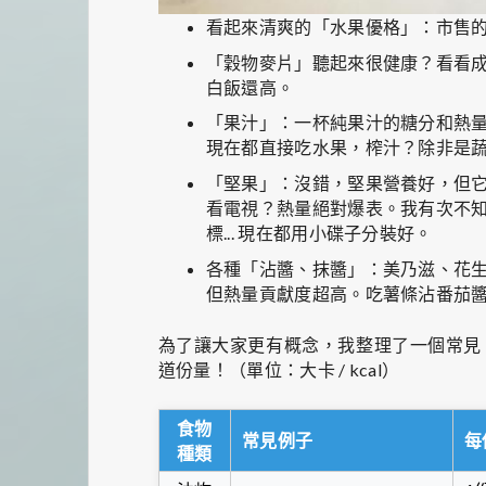
看起來清爽的「水果優格」：市售
「穀物麥片」聽起來很健康？看看
白飯還高。
「果汁」：一杯純果汁的糖分和熱
現在都直接吃水果，榨汁？除非是
「堅果」：沒錯，堅果營養好，但它
看電視？熱量絕對爆表。我有次不
標... 現在都用小碟子分裝好。
各種「沾醬、抹醬」：美乃滋、花生醬
但熱量貢獻度超高。吃薯條沾番茄
為了讓大家更有概念，我整理了一個常見
道份量！（單位：大卡 / kcal）
食物
常見例子
每
種類