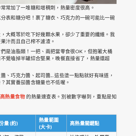
的常常加了一堆糖和增稠劑，熱量密度很高。
成分表和糖分吧！裹了糖衣、巧克力的一碗可能比一碗
量，大概等於吃下好幾顆水果，卻少了重要的纖維。我
蔬果汁而且自己榨不濾渣。
們是油脂類！一把、兩把當零食很OK，但抱著大桶
知不覺嗑掉半罐綜合堅果，晚餐直接省了，熱量還超
、巧克力醬、起司醬... 這些塗一點點就好有味道，
醬？其實番茄醬含糖量也不低喔。
高熱量食物
的熱量速查表。別被數字嚇到，重點是知
熱量範圍
份量 (約)
高熱量關鍵點
(大卡)