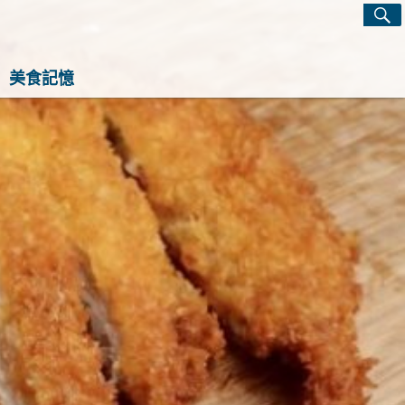
S
Search
for:
感生活指南！這裡有最實用的旅行攻略、最實用的居
美食記憶
心的寵物飼養經和綠植養護知識。每天發現一點生活
，讓平凡日子閃閃發光！