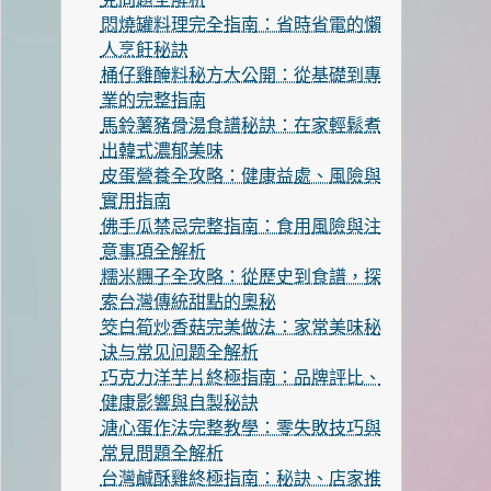
悶燒罐料理完全指南：省時省電的懶
人烹飪秘訣
桶仔雞醃料秘方大公開：從基礎到專
業的完整指南
馬鈴薯豬骨湯食譜秘訣：在家輕鬆煮
出韓式濃郁美味
皮蛋營養全攻略：健康益處、風險與
實用指南
佛手瓜禁忌完整指南：食用風險與注
意事項全解析
糯米糰子全攻略：從歷史到食譜，探
索台灣傳統甜點的奧秘
筊白筍炒香菇完美做法：家常美味秘
诀与常见问题全解析
巧克力洋芋片終極指南：品牌評比、
健康影響與自製秘訣
溏心蛋作法完整教學：零失敗技巧與
常見問題全解析
台灣鹹酥雞終極指南：秘訣、店家推