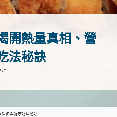
揭開熱量真相、營
吃法秘訣
月4日
養價值與健康吃法秘訣