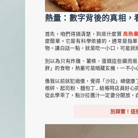
熱量：數字背後的真相，
首先，咱們得搞清楚，到底什麼算
高熱
麼簡單。它是有科學依據的，通常是指單
物。講白話一點，就是吃一小口，可能就
別以為只有炸雞、薯條、蛋糕這些顯而易
胖」的食物，熱量可是暗藏玄機，一不小
像我以前就犯過傻，覺得「沙拉」總健康
根碎、起司粉、麵包丁... 結帳時店員
從此學乖了，點沙拉醬汁一定要分開放，
別踩雷！這