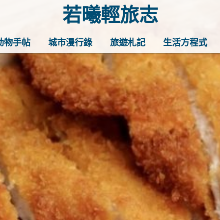
若曦輕旅志
歡迎訪問若曦輕旅志——打造你的質
動物手帖
城市漫行錄
旅遊札記
生活方程式
家妙招、最地道的美食推薦，還有暖
小確幸