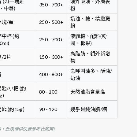
份 (如一塊雞
油炸吸油、外層裹
350 - 700+
、中薯)
粉
奶油、糖、精緻澱
小塊/顆
250 - 500+
粉
杯中杯 (約
液體糖、配料(粉
250 - 700+
0ml)
圓、椰果)
高脂肪、額外新增
條/2片
150 - 300+
物
烹呼叫油多、酥油/
份
400 - 800+
奶油
湯匙/小把 (約
80 - 100
天然油脂含量高
g)
匙 (約15g)
90 - 120
幾乎是純油脂/糖
同，此表僅供快速參考比較用)