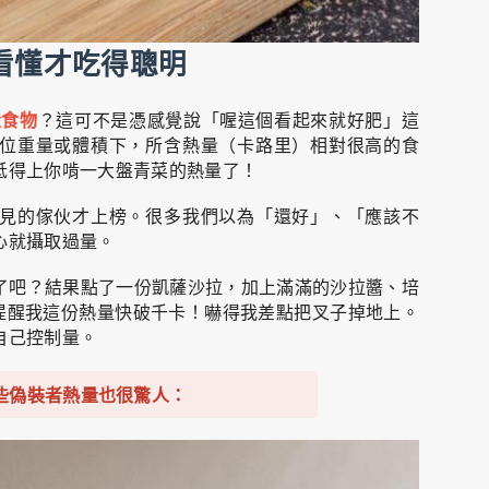
看懂才吃得聰明
量食物
？這可不是憑感覺說「喔這個看起來就好肥」這
位重量或體積下，所含熱量（卡路里）相對很高的食
抵得上你啃一大盤青菜的熱量了！
見的傢伙才上榜。很多我們以為「還好」、「應該不
心就攝取過量。
了吧？結果點了一份凱薩沙拉，加上滿滿的沙拉醬、培
好心提醒我這份熱量快破千卡！嚇得我差點把叉子掉地上。
自己控制量。
些偽裝者熱量也很驚人：