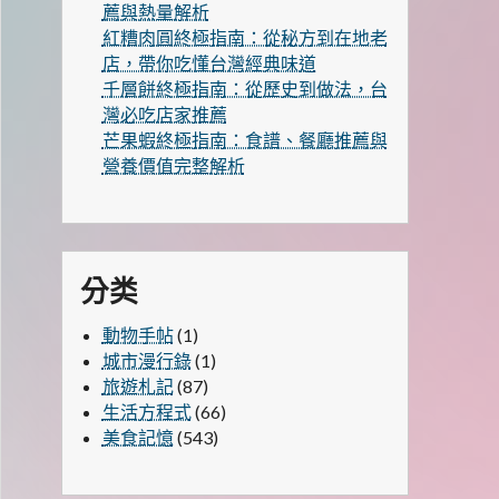
薦與熱量解析
紅糟肉圓終極指南：從秘方到在地老
店，帶你吃懂台灣經典味道
千層餅終極指南：從歷史到做法，台
灣必吃店家推薦
芒果蝦終極指南：食譜、餐廳推薦與
營養價值完整解析
分类
動物手帖
(1)
城市漫行錄
(1)
旅遊札記
(87)
生活方程式
(66)
美食記憶
(543)