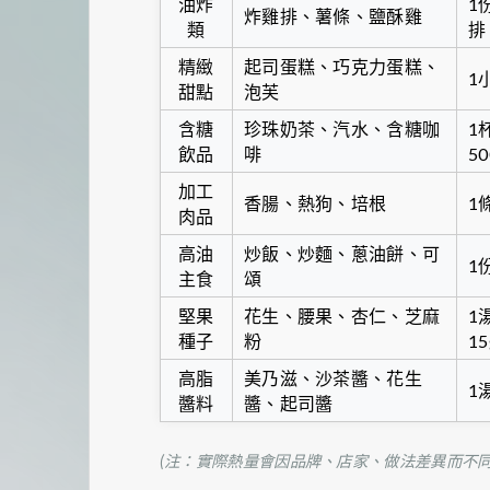
油炸
1
炸雞排、薯條、鹽酥雞
類
排
精緻
起司蛋糕、巧克力蛋糕、
1
甜點
泡芙
含糖
珍珠奶茶、汽水、含糖咖
1
飲品
啡
50
加工
香腸、熱狗、培根
1
肉品
高油
炒飯、炒麵、蔥油餅、可
1
主食
頌
堅果
花生、腰果、杏仁、芝麻
1
種子
粉
15
高脂
美乃滋、沙茶醬、花生
1湯
醬料
醬、起司醬
(注：實際熱量會因品牌、店家、做法差異而不