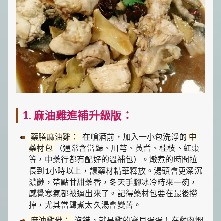
1. 麻油雞進補升級版：
藥膳麻油雞：
在嗆酒前，加入一小包洗淨的
中
藥材包
（通常含當歸、川芎、黃耆、桂枝、紅棗
等，中藥行都有配好的溫補包）。燉煮的時間拉
長到1小時以上，讓藥材精華釋放。湯頭會更深沉
濃鬱，帶點甘甜藥香，冬天手腳冰冷時來一碗，
感覺寒氣都被逼出來了。記得藥材包要在最後撈
掉，尤其當歸煮太久湯會變苦。
麻油雞佛：
沒錯，就是雞的寶貝蛋蛋！在雞肉燜