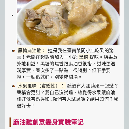
黑糖麻油雞：
這是我在臺南某間小店吃到的驚
喜！老闆在起鍋前加入一小匙
黑糖
提味。結果意
外地和諧！黑糖的焦香跟麻油香很搭，甜味更溫
潤厚實，層次多了一點點，很特別。但下手要
輕，一點點就好，別變成甜湯。
水果風味（實驗性）：
聽過有人加蘋果一起燉？
聲稱會更甜？我自己沒試過，總覺得水果跟麻油
雞好像有點違和...你們有人試過嗎？結果如何？我
很好奇！
麻油雞創意變身實驗筆記