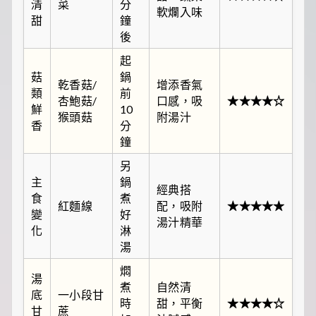
清
菜
分
軟爛入味
甜
鐘
後
起
菇
鍋
乾香菇/
增添香氣
類
前
杏鮑菇/
口感，吸
★★★★☆
鮮
10
猴頭菇
附湯汁
香
分
鐘
另
主
鍋
經典搭
食
煮
紅麵線
配，吸附
★★★★★
變
好
湯汁精華
化
淋
湯
燜
湯
煮
自然清
底
一小段甘
時
甜，平衡
★★★★☆
甘
蔗