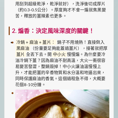
用刮到超級乾淨，乾淨就好），洗淨後切成厚片
（約0.3-0.5公分）。厚度夠才不會一煸就焦黑變
苦，釋放的薑辣素也更多。
2. 煸香：決定風味深度的關鍵！
冷鍋 + 麻油 + 薑片：
鍋子不用燒熱！直接倒入
黑麻油
（份量要足夠能蓋過薑片），接著就把厚
薑片
全丟下去。開
中小火
慢慢煸。為什麼要冷
油冷鍋下薑？因為麻油不耐高溫，大火一衝很容
易變苦發澀，整鍋毀掉！中小火讓油溫慢慢上
升，才能把薑的辛香物質和水分溫和地逼出來，
同時保護麻油的香氣。這個過程急不得，大概要
花個8-10分鐘。