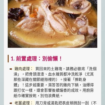
1. 前置處理：別偷懶！
雞肉處理：
買回來的土雞塊，請務必徹底「洗個
澡」，把骨頭渣渣、血水雜質都沖洗乾淨（尤其
那些深藏在關節縫隙裡的）。接著「擦乾身
體」！這步超重要，濕答答的雞肉下鍋，油爆得
跟打仗一樣，還會影響後續煸香的成效。用廚房
紙巾確實按乾，別怕浪費紙。
老薑處理：
用刀背或湯匙把表皮稍微刮一刮（不