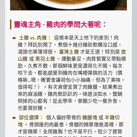
靈魂主角 - 雞肉的學問大著呢：
土雞 vs. 肉雞：
這根本是天上地下的差別！肉
雞？拜託別鬧了，煮個十幾分鐘就軟爛沒口感，
湯頭也單薄得很。
臺灣土雞
才是王道！特別是
放
山雞
或
黑羽土雞
，運動量足，肉質緊實又帶點嚼
勁，久煮不散，那個鮮味更是濃得化不開。每次
咬下去，都能感覺到雞肉在嘴裡彈跳的活力（價
格嘛...嗯，確實會讓荷包小小抽痛，但為了美味，
值得啦！）。有次貪便宜買了肉雞腿，結果煮出
來的麻油雞，雞肉軟趴趴的，味道淡如水，整鍋
倒掉的心都有！從此學乖，寧願少吃一餐外食，
也要買好雞。
部位選擇：
個人偏好帶骨的
雞腿塊
或
半雞切
塊
。骨頭邊的肉最香，骨髓的精華燉進湯裡，那
才是精華！全用雞胸？也不是不行，但少了膠質