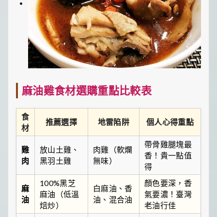
麻油雞食材選購重點比較表
食
推薦選擇
地雷陷阱
個人心得重點
材
帶骨雞腿塊最
雞
放山土雞、
肉雞（軟爛
香！貴一點值
肉
黑羽土雞
無味）
得
100%黑芝
顏色要
深
，香
麻
白麻油、香
麻油
（低溫
氣要
濃
！臺灣
油
油、混合油
焙炒）
老油行佳