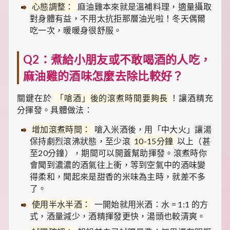
心態調整：
麻油雞本來就是溫補料理，適量攝取
對身體有益，不用太抗拒那層油光啦！冬天偶爾
吃一次，暖暖身很舒服。
Q2：煮給小朋友或不敢喝酒的人吃，
麻油雞的酒味怎麼去除比較好？
關鍵在於
「嗆酒」後的滾煮時間要夠長
！讓酒精充
分揮發。具體做法：
增加滾煮時間：
嗆入米酒後，用「中大火」讓湯
保持劇烈滾沸狀態，至少滾
10-15分鐘
以上（甚
至20分鐘），期間可以開蓋幫助揮發。滾煮時你
會聞到濃濃的酒氣往上衝，等到空氣中的酒味變
得柔和，聞起來是甜香的米味為主時，就差不多
了。
使用半水半酒：
一開始就用米酒：水 = 1:1 的方
式，酒量減少，酒精揮發更快，湯頭也較清爽。