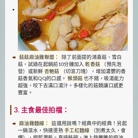
菇菇麻油雞聯盟：
除了前面提的鴻喜菇、雪白
菇，試過在起鍋前10分鐘加入
乾香菇
（預先泡
發）或新鮮
杏鮑菇
（切滾刀塊），增加濃鬱的香
菇香氣和QQ的口感。
猴頭菇
也不錯，吸湯能力
超強，咬下去滿口湯汁。多樣化的菇類讓口感更
豐富。
3. 主食最佳拍檔：
麻油雞麵線：
這還用說嗎？經典中的經典！另起
一鍋滾水，快速燙熟
手工紅麵線
（別煮太久，會
爛），撈起瀝乾。直接裝碗，淋上熱騰騰的麻油