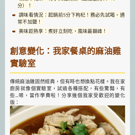
分）！
調味看情況：起鍋前5分下枸杞！務必先試喝，通
常不加鹽！
美味趁熱享：煮好立刻吃，風味最巔峰！
創意變化：我家餐桌的麻油雞
實驗室
傳統麻油雞固然經典，但有時也想換點花樣。我在家
廚房就像個實驗室，試過各種搭配，有些驚豔，有
些...嗯，當作學費啦！分享幾個我家受歡迎的變化
版：