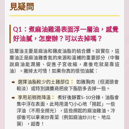
見疑問
Q1：煮麻油雞湯表面浮一層油，感覺
好油膩，怎麼辦？可以去掉嗎？
這層油主要是麻油和雞皮油脂的結合體。說實在，這
層油正是麻油雞香氣的來源和溫補的重要部分（中醫
說麻油能潤腸、促進子宮收縮，產後吃就是靠這
油）。撇掉太可惜！如果你真的很怕油膩：
選擇油脂較少的土雞部位：
如雞胸肉（但湯頭會
較淡）或特別請攤商把皮下脂肪多去掉一些。
享用前稍微降溫：
煮好後靜置5-10分鐘，油脂會
集中浮在表面，此時用湯勺小心地「撈起」一些
浮油（不用全撈光），這些撈起的麻油雞油，冷
卻後可以拿來炒青菜（例如麻油炒川七、地瓜
葉），超香！