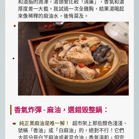
和油脂的潤澤，湯頭會比較「清廉」，香氣和濃
厚度差一大截。我試過一次全雞胸，結果湯喝起
來像稀釋的麻油水，後悔莫及。
香氣炸彈 - 麻油，選錯毀整鍋：
純正黑麻油是唯一解！
超市架上那些顏色淺淺、
號稱「香油」或「白麻油」的，絕對不行！它們
大部分是白芝麻油或者混合油，香氣溫和，但完