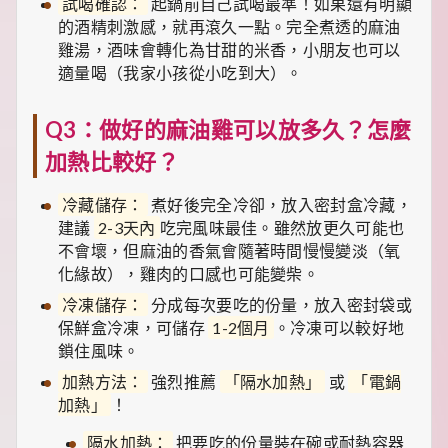
試喝確認：
起鍋前自己試喝最準！如果還有明顯
的酒精刺激感，就再滾久一點。完全煮透的麻油
雞湯，酒味會轉化為甘甜的米香，小朋友也可以
適量喝（我家小孩從小吃到大）。
Q3：做好的麻油雞可以放多久？怎麼
加熱比較好？
冷藏儲存：
煮好後完全冷卻，放入密封盒冷藏，
建議
2-3天內
吃完風味最佳。雖然放更久可能也
不會壞，但麻油的香氣會隨著時間慢慢變淡（氧
化緣故），雞肉的口感也可能變柴。
冷凍儲存：
分成每次要吃的份量，放入密封袋或
保鮮盒冷凍，可儲存
1-2個月
。冷凍可以較好地
鎖住風味。
加熱方法：
強烈推薦
「隔水加熱」
或
「電鍋
加熱」
！
隔水加熱：
把要吃的份量裝在碗或耐熱容器