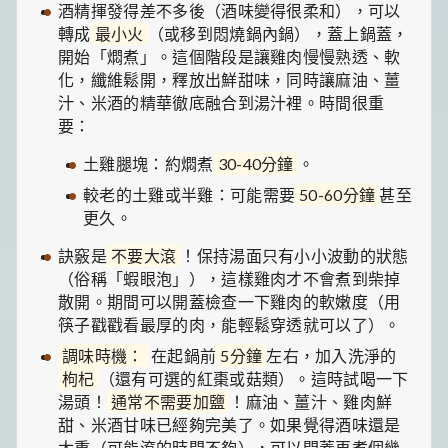
酒精揮發得差不多後（酒味變得很柔和），可以
轉成
最小火
（或移到悶燒鍋內鍋），蓋上鍋蓋，
開始「燜煮」。這個階段是讓雞肉慢慢熟透、軟
化，纖維鬆開，釋放出鮮甜味，同時讓麻油、薑
汁、米酒的精華徹底融合到湯汁裡。時間很重
要：
土雞腿塊：約燜煮
30-40分鐘
。
較老的土雞或半雞：可能需要
50-60分鐘
甚至
更久。
訣竅是
不要大滾
！保持湯面只有小小波動的狀態
（俗稱「蝦眼泡」），這樣雞肉才不會煮到柴掉
散開。期間可以開蓋檢查一下雞肉的軟嫩度（用
筷子戳戳看最厚的肉，能輕鬆穿透就可以了）。
調味時機：
在起鍋前
5分鐘
左右，加入洗淨的
枸杞
（還有可選的紅棗或菇類）。這時試喝一下
湯頭！
通常不需要加鹽
！麻油、薑汁、雞肉鮮
甜、米酒甘味已經夠完美了。如果覺得酒味還是
太重（可能滾的時間不夠），可以開蓋再煮個幾