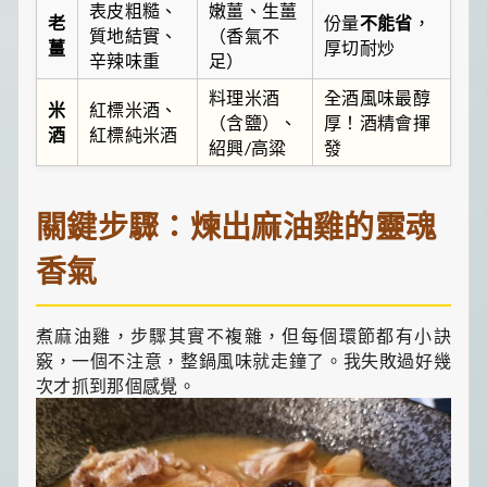
表皮粗糙、
嫩薑、生薑
老
份量
不能省
，
質地結實、
（香氣不
薑
厚切耐炒
辛辣味重
足）
料理米酒
全酒
風味最醇
米
紅標米酒
、
（含鹽）、
厚！酒精會揮
酒
紅標純米酒
紹興/高粱
發
關鍵步驟：煉出麻油雞的靈魂
香氣
煮麻油雞，步驟其實不複雜，但每個環節都有小訣
竅，一個不注意，整鍋風味就走鐘了。我失敗過好幾
次才抓到那個感覺。