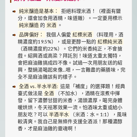
純米釀造是基本：
拒絕料理米酒！（裡面有鹽
分，還會加食用酒精，味道雜）。一定要用標示
純米釀造
的
米酒
。
品牌偏好：
我個人偏愛
紅標米酒
（料理用，酒
精濃度約19.5%），或是更醇一點的
紅標純米酒
（酒精濃度約22%）。它們的米香純正，不會搶
戲。紹興酒或高梁？拜託別！味道太重太獨特，
會把麻油雞搞成四不像。試過一次用朋友送的紹
興，整鍋湯喝起來像...嗯，一言難盡的藥膳味，完
全不是麻油雞該有的樣子。
全酒 vs. 半水半酒:
這是「補度」的選擇題！經典
臺式做法是
全酒
（不加水），酒精在滾煮中揮
發，留下濃鬱甘甜的米香，湯頭濃厚，喝完身體
暖烘烘，冬天祛寒效果一流。怕酒味太重或給小
朋友吃？可以
半酒半水
（米酒：水 = 1:1），風味
較清爽。我自己是無條件支援全酒派！那種濃醇
香，才是麻油雞的靈魂啊！