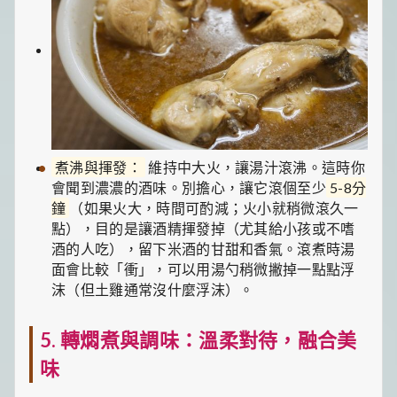
煮沸與揮發：
維持中大火，讓湯汁滾沸。這時你
會聞到濃濃的酒味。別擔心，讓它滾個至少
5-8分
鐘
（如果火大，時間可酌減；火小就稍微滾久一
點），目的是讓酒精揮發掉（尤其給小孩或不嗜
酒的人吃），留下米酒的甘甜和香氣。滾煮時湯
面會比較「衝」，可以用湯勺稍微撇掉一點點浮
沫（但土雞通常沒什麼浮沫）。
5. 轉燜煮與調味：溫柔對待，融合美
味