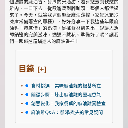
食
個濃鬱的麻油香、醇厚的米酒甜，還有燉煮到軟嫩的
推
雞肉，一口下去，從喉嚨暖到腳趾頭，整個人都活過
薦，
來了。今天，就讓我這個超級麻油雞控（家裡冰箱冷
還
凍庫常備兩盒的那種），好好分享一下我這些年跟麻
有
暖
油雞「搏感情」的點滴，從挑食材到煮出一鍋讓人想
心
舔鍋邊的完美滋味，通通不藏私。準備好了嗎？讓我
的
們一起跳進這鍋迷人的麻油香裡！
寵
物
飼
養
經
目錄
[+]
和
綠
植
食材挑選：美味麻油雞的根基所在
養
護
關鍵步驟：煉出麻油雞的靈魂香氣
知
識。
創意變化：我家餐桌的麻油雞實驗室
每
麻油雞Q&A：煮婦/煮夫的常見疑問
天
發
現