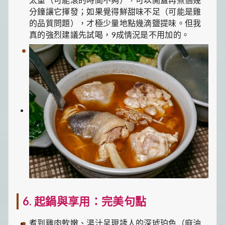
分鐘讓它揮發；如果覺得鮮甜味不足（可能是雞
的品質問題），才極少量地點幾滴鹽提味。但我
真的強烈建議先試喝，9成情況是不用加的。
6. 起鍋與享用：完美句點
煮到雞肉軟嫩、湯汁呈現誘人的深琥珀色（麻油