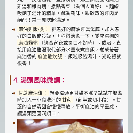
雞湯和雞肉塊，撒點香菜（看個人喜好）。麵線
吸飽了湯汁的精華，鹹香夠味，跟軟嫩的雞肉是
絕配！當一餐吃超滿足。
麻油雞飯/粥：
把煮好的麻油雞當湯底，加入煮
好的白飯或冷飯，再稍微滾煮一下，變成濃稠的
麻油雞粥
（適合宵夜或胃口不好時）。或者，直
接用麻油雞湯取代部分水量來煮白飯，煮成帶著
麻油香的
麻油雞炊飯
，飯粒吸飽湯汁，光吃飯就
很香！
4. 湯頭風味微調：
甘蔗麻油雞：
想要湯頭更甘甜不膩？試試在燜煮
時加入一小段洗淨的
甘蔗
（剖半或切小段）。甘
蔗的自然清甜會慢慢釋放，平衡麻油的厚重感，
讓湯頭更圓潤順口。