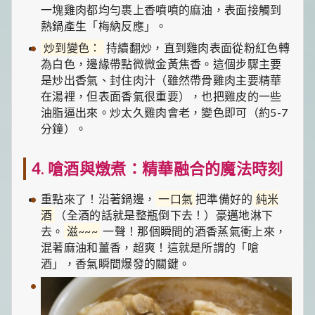
一塊雞肉都均勻裹上香噴噴的麻油，表面接觸到
熱鍋產生「梅納反應」。
炒到變色：
持續翻炒，直到雞肉表面從粉紅色轉
為白色，邊緣帶點微微金黃焦香。這個步驟主要
是炒出香氣、封住肉汁（雖然帶骨雞肉主要精華
在湯裡，但表面香氣很重要），也把雞皮的一些
油脂逼出來。炒太久雞肉會老，變色即可（約5-7
分鐘）。
4. 嗆酒與燉煮：精華融合的魔法時刻
重點來了！沿著鍋邊，
一口氣
把準備好的
純米
酒
（全酒的話就是整瓶倒下去！）豪邁地淋下
去。
滋~~~
一聲！那個瞬間的酒香蒸氣衝上來，
混著麻油和薑香，超爽！這就是所謂的「嗆
酒」，香氣瞬間爆發的關鍵。