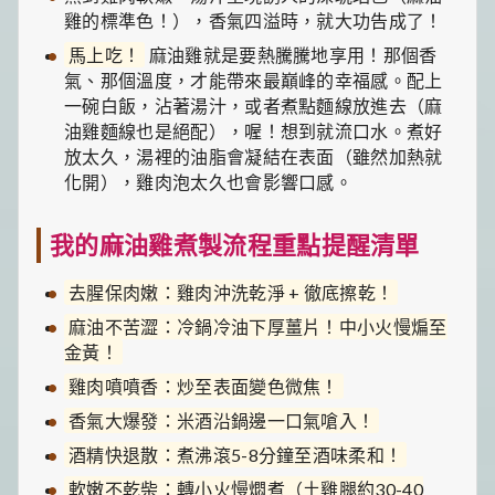
雞的標準色！），香氣四溢時，就大功告成了！
馬上吃！
麻油雞就是要熱騰騰地享用！那個香
氣、那個溫度，才能帶來最巔峰的幸福感。配上
一碗白飯，沾著湯汁，或者煮點麵線放進去（麻
油雞麵線也是絕配），喔！想到就流口水。煮好
放太久，湯裡的油脂會凝結在表面（雖然加熱就
化開），雞肉泡太久也會影響口感。
我的麻油雞煮製流程重點提醒清單
去腥保肉嫩：雞肉沖洗乾淨 + 徹底擦乾！
麻油不苦澀：冷鍋冷油下厚薑片！中小火慢煸至
金黃！
雞肉噴噴香：炒至表面變色微焦！
香氣大爆發：米酒沿鍋邊一口氣嗆入！
酒精快退散：煮沸滾5-8分鐘至酒味柔和！
軟嫩不乾柴：轉小火慢燜煮（土雞腿約30-40