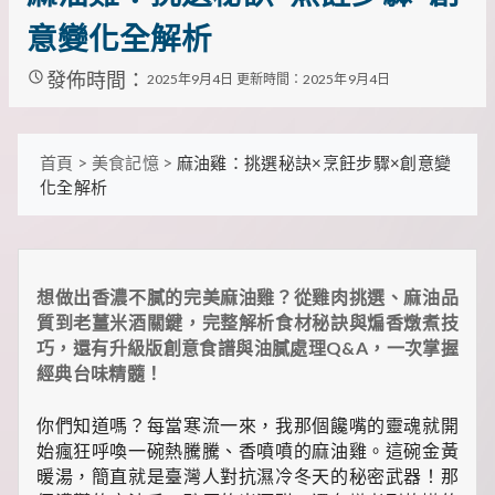
裡
意變化全解析
有
最
實
發佈時間：
2025年9月4日
更新時間：2025年9月4日
用
的
旅
行
首頁
>
美食記憶
>
麻油雞：挑選秘訣×烹飪步驟×創意變
攻
化全解析
略、
最
實
用
的
想做出香濃不膩的完美麻油雞？從雞肉挑選、麻油品
居
質到老薑米酒關鍵，完整解析食材秘訣與煸香燉煮技
家
巧，還有升級版創意食譜與油膩處理Q&A，一次掌握
妙
招、
經典台味精髓！
最
地
你們知道嗎？每當寒流一來，我那個饞嘴的靈魂就開
道
始瘋狂呼喚一碗熱騰騰、香噴噴的麻油雞。這碗金黃
的
美
暖湯，簡直就是臺灣人對抗濕冷冬天的秘密武器！那