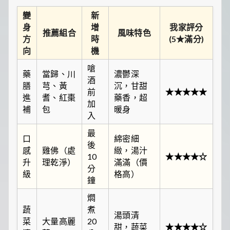
變
新
身
增
我家評分
推薦組合
風味特色
方
時
(5★滿分)
向
機
嗆
藥
當歸、川
濃鬱深
酒
膳
芎、黃
沉，甘甜
前
★★★★★
進
耆、紅棗
藥香，超
加
補
包
暖身
入
最
口
綿密細
後
感
雞佛（處
緻，湯汁
10
★★★★☆
升
理乾淨）
滿滿（價
分
級
格高）
鐘
燜
蔬
煮
湯頭清
菜
大量高麗
20
甜，蔬菜
★★★★☆