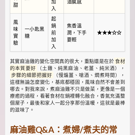
加
油膩感
甜
入
起
風
鍋
焦香溫
味
一小匙黑
前
潤，下手
★★★☆☆
實
糖
加
要輕
驗
入
其實麻油雞的變化空間真的很大，重點還是在於
食材
的本質要好
（土雞、純黑麻油、老薑、純米酒），
步驟的細節把握好
（慢煸薑、嗆酒、燜煮時間），
這樣無論怎麼變化，基底都穩固，風味自然不會差到
哪去。對我來說，煮麻油雞不只是做菜，更像是一個
療癒的過程，看著食材在鍋裡轉化融合，香氣充滿整
個屋子，最後和家人一起分享那份溫暖，這就是最棒
的滋味了。
麻油雞Q&A：煮婦/煮夫的常