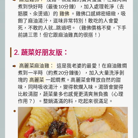
煮到快好時（最後10分鐘），加入處理乾淨（去
筋膜、汆燙過）的
雞佛
。雞佛口感綿密細緻，吸
飽了麻油湯汁，滋味非常特別！敢吃的人會愛
死，不敢的人就...跳過吧。（雞佛價格不斐，下手
前請三思！但它跟麻油雞真的很搭！）
2. 蔬菜好朋友版：
高麗菜麻油雞：
這是我老婆的最愛！在麻油雞燜
煮到一半時（約煮20分鐘後），加入大量洗淨剝
塊的
高麗菜
一起燜煮。高麗菜會釋放自然的甜
味，同時吸收湯汁，變得軟爛入味。湯頭會變得
比較清甜，蔬菜量多也感覺更清爽無負擔（心理
作用？）。整鍋滿滿的料，吃起來很滿足。