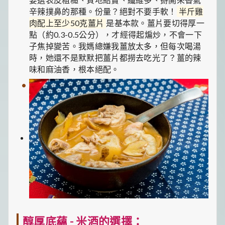
辛辣撲鼻的那種。份量？絕對不要手軟！
半斤雞
肉配上至少50克薑片
是基本款。薑片要切得厚一
點（約0.3-0.5公分），才經得起煸炒，不會一下
子焦掉變苦。我媽總嫌我薑放太多，但每次喝湯
時，她還不是默默把薑片都撈去吃光了？薑的辣
味和麻油香，根本絕配。
醇厚底蘊 - 米酒的選擇：