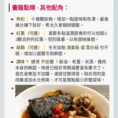
畫龍點睛 - 其他配角：
枸杞：
十幾顆就夠，增加一點甜味和色澤，最後
幾分鐘下就好，煮太久會糊掉變酸。
紅棗（可選）：
喜歡多點溫潤甜香的可以加個2-
3顆去籽的紅棗，但別過量，以免甜味搶戲。
菇類（可選）：
冬天加點
鴻喜菇
或
雪白菇
也不
錯，增加口感層次和鮮甜。
調味？
通常
不加鹽
！麻油、老薑、米酒、雞肉
本身的鮮甜，味道已經非常飽滿豐富有層次了。
我在家煮從不加鹽，湯頭甘醇得很。除非用的是
肉雞或加水比例高，才可能需點綴少許鹽提味。