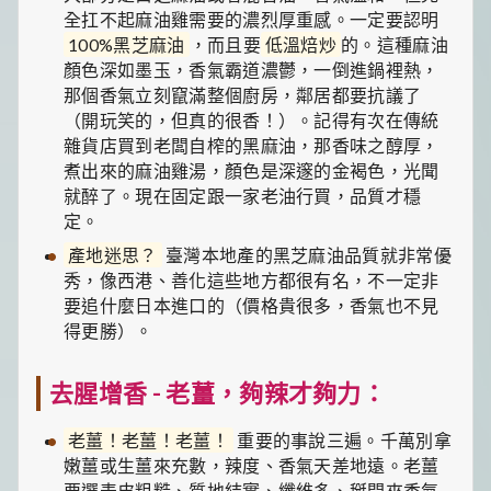
全扛不起麻油雞需要的濃烈厚重感。一定要認明
100%黑芝麻油
，而且要
低溫焙炒
的。這種麻油
顏色深如墨玉，香氣霸道濃鬱，一倒進鍋裡熱，
那個香氣立刻竄滿整個廚房，鄰居都要抗議了
（開玩笑的，但真的很香！）。記得有次在傳統
雜貨店買到老闆自榨的黑麻油，那香味之醇厚，
煮出來的麻油雞湯，顏色是深邃的金褐色，光聞
就醉了。現在固定跟一家老油行買，品質才穩
定。
產地迷思？
臺灣本地產的黑芝麻油品質就非常優
秀，像西港、善化這些地方都很有名，不一定非
要追什麼日本進口的（價格貴很多，香氣也不見
得更勝）。
去腥增香 - 老薑，夠辣才夠力：
老薑！老薑！老薑！
重要的事說三遍。千萬別拿
嫩薑或生薑來充數，辣度、香氣天差地遠。老薑
要選表皮粗糙、質地結實、纖維多、掰開來香氣