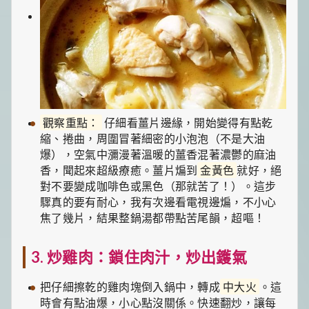
觀察重點：
仔細看薑片邊緣，開始變得有點乾
縮、捲曲，周圍冒著細密的小泡泡（不是大油
爆），空氣中瀰漫著溫暖的薑香混著濃鬱的麻油
香，聞起來超級療癒。薑片煸到
金黃色
就好，絕
對不要變成咖啡色或黑色（那就苦了！）。這步
驟真的要有耐心，我有次邊看電視邊煸，不小心
焦了幾片，結果整鍋湯都帶點苦尾韻，超嘔！
3. 炒雞肉：鎖住肉汁，炒出鑊氣
把仔細擦乾的雞肉塊倒入鍋中，轉成
中大火
。這
時會有點油爆，小心點沒關係。快速翻炒，讓每