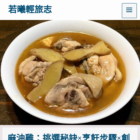
MENU
若曦輕旅志
歡
迎
訪
問
若
曦
輕
旅
志
——
打
造
你
的
質
感
生
活
指
南！
麻油雞：挑選秘訣×烹飪步驟×創
這