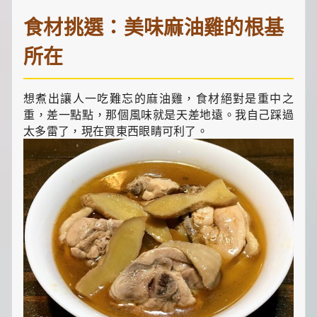
一
點
食材挑選：美味麻油雞的根基
生
活
所在
小
確
幸，
想煮出讓人一吃難忘的麻油雞，食材絕對是重中之
讓
平
重，差一點點，那個風味就是天差地遠。我自己踩過
凡
太多雷了，現在買東西眼睛可利了。
日
子
閃
閃
發
光！