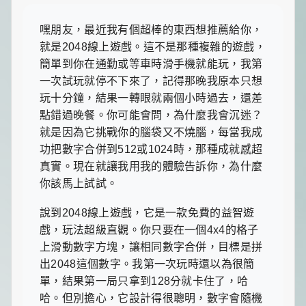
食
推
薦，
嘿朋友，最近我有個超棒的東西想推薦給你，
還
就是2048線上遊戲。這不是那種複雜的遊戲，
有
簡單到你在通勤或等車時滑手機就能玩，我第
暖
心
一次試玩就停不下來了，記得那晚我原本只想
的
玩十分鐘，結果一轉眼就兩個小時過去，還差
寵
點錯過晚餐。你可能會問，為什麼我會沉迷？
物
飼
就是因為它挑戰你的腦袋又不燒腦，每當我成
養
功把數字合併到512或1024時，那種成就感超
經
真實。現在就讓我用我的體驗告訴你，為什麼
和
綠
你該馬上試試。
植
養
說到2048線上遊戲，它是一款免費的益智遊
護
戲，玩法超級直觀。你只要在一個4x4的格子
知
識。
上滑動數字方塊，讓相同數字合併，目標是拼
每
出2048這個數字。我第一次玩時還以為很簡
天
單，結果第一局只拿到128分就卡住了，哈
發
哈。但別擔心，它設計得很聰明，數字會隨機
現