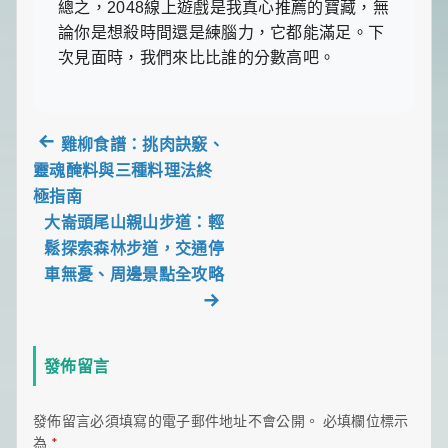
總之，2048線上遊戲是我真心推薦的寶藏，無
論你是想殺時間還是練腦力，它都能滿足。下
次見面時，我們來比比誰的分數高吧。
Previous
雞柳食譜：挑肉訣竅、
post:
靈魂醃料與三種料理法終
文
極指南
章
大崙頭尾山親山步道：輕
鬆探索森林步道，交通停
導
車無憂、周邊景點全攻略
Next
post:
覽
發佈留言
發佈留言必須填寫的電子郵件地址不會公開。
必填欄位標示
為
*