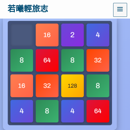
MENU
若曦輕旅志
歡
迎
訪
問
若
曦
輕
旅
志
——
打
造
你
的
質
感
生
活
指
南！
這