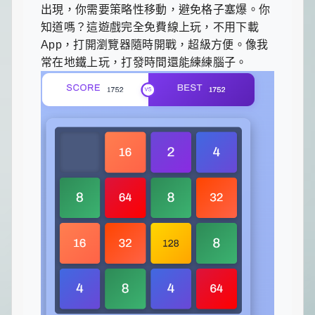
一
出現，你需要策略性移動，避免格子塞爆。你
點
知道嗎？這遊戲完全免費線上玩，不用下載
生
App，打開瀏覽器隨時開戰，超級方便。像我
活
小
常在地鐵上玩，打發時間還能練練腦子。
確
幸，
讓
平
凡
日
子
閃
閃
發
光！