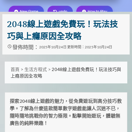
裡
有
最
實
2048線上遊戲免費玩！玩法技
用
的
巧與上癮原因全攻略
旅
行
發佈時間：
2025年10月24日
更新時間：2025年10月24日
攻
略、
最
實
首頁
>
生活方程式
>
2048線上遊戲免費玩！玩法技巧與
用
上癮原因全攻略
的
居
家
妙
招、
探索2048線上遊戲的魅力，從免費遊玩到高分技巧教
最
學。了解為什麼這款簡單數字遊戲能讓人沉迷不已，
地
道
隨時隨地挑戰你的智力極限。點擊開始遊玩，體驗無
的
廣告的純粹樂趣！
美