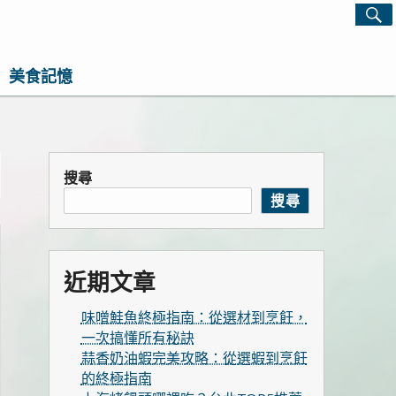
S
Search
for:
感生活指南！這裡有最實用的旅行攻略、最實用的居
美食記憶
心的寵物飼養經和綠植養護知識。每天發現一點生活
，讓平凡日子閃閃發光！
搜尋
搜尋
近期文章
味噌鮭魚終極指南：從選材到烹飪，
一次搞懂所有秘訣
蒜香奶油蝦完美攻略：從選蝦到烹飪
的終極指南