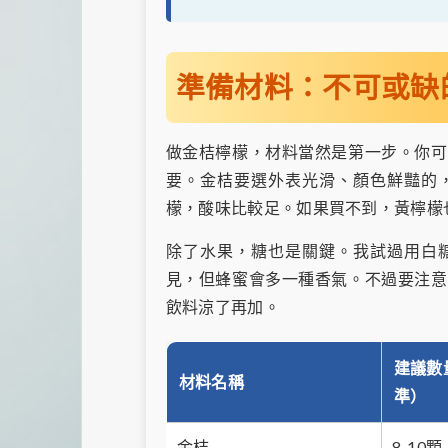
準備材料：不可或缺
做金桔檸檬，材料當然是第一步。你可
要。金桔要選外表光滑、顏色鮮豔的
檬，酸味比較足。如果買不到，黃檸檬
除了水果，糖也是關鍵。我試過用白
見，但蜂蜜會多一種香氣。不過要注意
飲料涼了再加。
建議數
材料名稱
準）
金桔
8-10顆