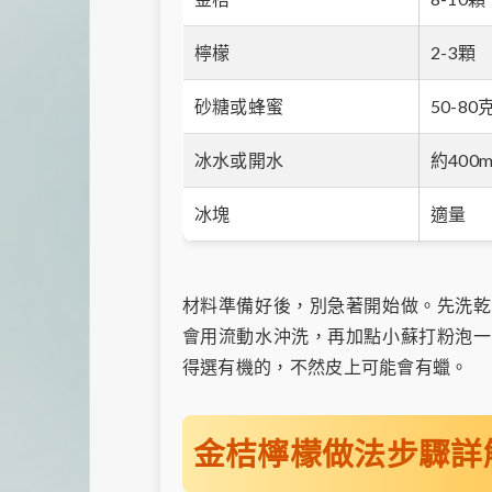
檸檬
2-3顆
砂糖或蜂蜜
50-80
冰水或開水
約400m
冰塊
適量
材料準備好後，別急著開始做。先洗乾
會用流動水沖洗，再加點小蘇打粉泡一
得選有機的，不然皮上可能會有蠟。
金桔檸檬做法步驟詳