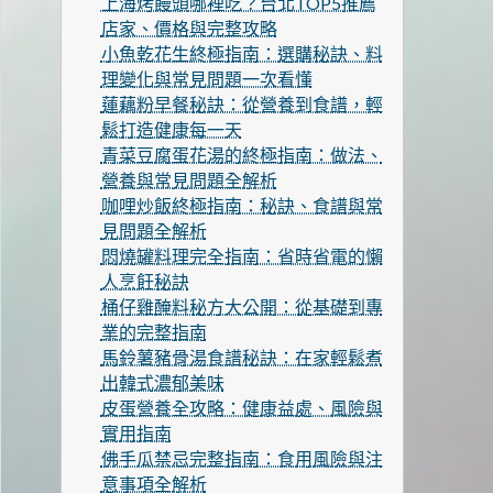
上海烤饅頭哪裡吃？台北TOP5推薦
店家、價格與完整攻略
小魚乾花生終極指南：選購秘訣、料
理變化與常見問題一次看懂
蓮藕粉早餐秘訣：從營養到食譜，輕
鬆打造健康每一天
青菜豆腐蛋花湯的終極指南：做法、
營養與常見問題全解析
咖哩炒飯終極指南：秘訣、食譜與常
見問題全解析
悶燒罐料理完全指南：省時省電的懶
人烹飪秘訣
桶仔雞醃料秘方大公開：從基礎到專
業的完整指南
馬鈴薯豬骨湯食譜秘訣：在家輕鬆煮
出韓式濃郁美味
皮蛋營養全攻略：健康益處、風險與
實用指南
佛手瓜禁忌完整指南：食用風險與注
意事項全解析