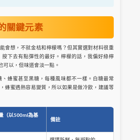
的關鍵元素
能會想，不就金桔和檸檬嗎？但其實選對材料很重
，按下去有點彈性的最好。檸檬的話，我偏好綠檸
也可以，但味道會淡一點。
糖、蜂蜜甚至黑糖，每種風味都不一樣。白糖最常
，蜂蜜遇熱容易變質，所以如果是做冷飲，建議等
量（以500ml為基
備註
選擇新鮮、無斑點的