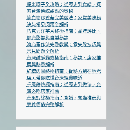
糯米糰子全攻略：從歷史到食譜，探
索台灣傳統甜點的奧秘
筊白筍炒香菇完美做法：家常美味秘
诀与常见问题全解析
巧克力洋芋片終極指南：品牌評比、
健康影響與自製秘訣
溏心蛋作法完整教學：零失敗技巧與
常見問題全解析
台灣鹹酥雞終極指南：秘訣、店家推
薦與熱量解析
紅糟肉圓終極指南：從秘方到在地老
店，帶你吃懂台灣經典味道
千層餅終極指南：從歷史到做法，台
灣必吃店家推薦
芒果蝦終極指南：食譜、餐廳推薦與
營養價值完整解析