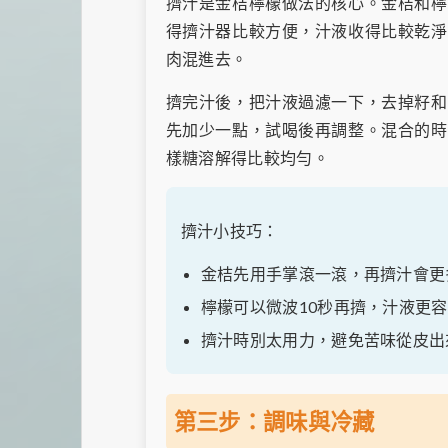
擠汁是金桔檸檬做法的核心。金桔和檸
得擠汁器比較方便，汁液收得比較乾淨
肉混進去。
擠完汁後，把汁液過濾一下，去掉籽和
先加少一點，試喝後再調整。混合的時
樣糖溶解得比較均勻。
擠汁小技巧：
金桔先用手掌滾一滾，再擠汁會更
檸檬可以微波10秒再擠，汁液更
擠汁時別太用力，避免苦味從皮出
第三步：調味與冷藏