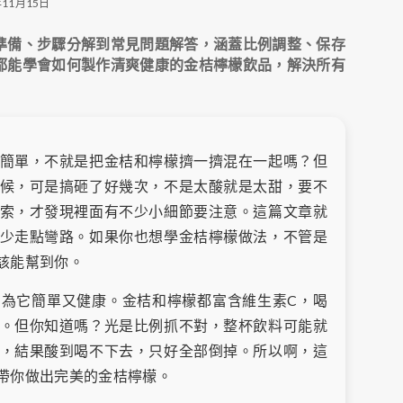
11月15日
準備、步驟分解到常見問題解答，涵蓋比例調整、保存
都能學會如何製作清爽健康的金桔檸檬飲品，解決所有
簡單，不就是把金桔和檸檬擠一擠混在一起嗎？但
候，可是搞砸了好幾次，不是太酸就是太甜，要不
索，才發現裡面有不少小細節要注意。這篇文章就
少走點彎路。如果你也想學金桔檸檬做法，不管是
該能幫到你。
為它簡單又健康。金桔和檸檬都富含維生素C，喝
。但你知道嗎？光是比例抓不對，整杯飲料可能就
，結果酸到喝不下去，只好全部倒掉。所以啊，這
帶你做出完美的金桔檸檬。