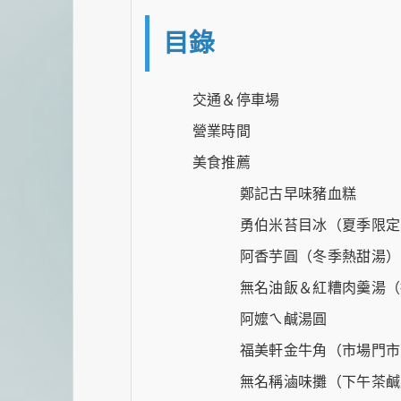
目錄
交通＆停車場
營業時間
美食推薦
鄭記古早味豬血糕
勇伯米苔目冰（夏季限定
阿香芋圓（冬季熱甜湯）
無名油飯＆紅糟肉羹湯（
阿嬤ㄟ鹹湯圓
福美軒金牛角（市場門市
無名稱滷味攤（下午茶鹹