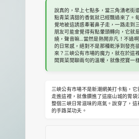
說真的，早上七點多，當三角湧老街
點青菜清甜的香氣就已經飄過來了。
覺地被這誘惑牽著鼻子走，一路走到
朋友可能會覺得有點暈頭轉向，它就
繞，聲音嘛…當然是熱鬧非凡！不過
的日常感，絕對不是那種乾淨到發亮
來？三峽公有市場的魔力，就在於這
闆買菜閒聊兩句的溫暖，就像挖寶一
三峽公有市場不是新潮網美打卡點，它
走進這裡，就像鑽進了這座山城的胃袋
整個三峽日常滋味的底氣。說穿了，這
的手路菜功夫。