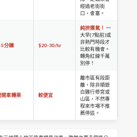
經過老街街
口，會塞。
純拚運氣！
一
大早(7點前)或
非熱門時段才
-5分鐘
$20-30/hr
比較有機會。
轉角紅線千萬
別停！
離市區有段距
離，除非順遊
白雞行修宮或
需開車轉乘
較便宜
山區，不然專
程來市場不推
薦停這。