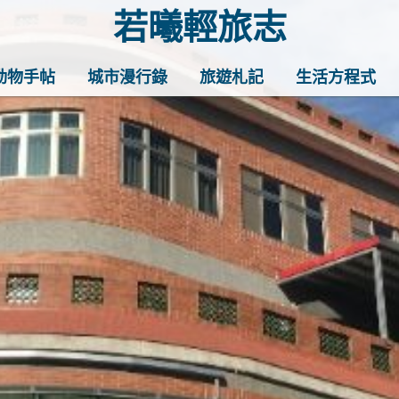
若曦輕旅志
歡迎訪問若曦輕旅志——打造你的質
動物手帖
城市漫行錄
旅遊札記
生活方程式
家妙招、最地道的美食推薦，還有暖
小確幸