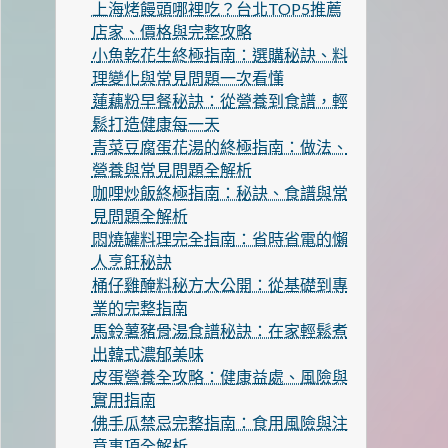
上海烤饅頭哪裡吃？台北TOP5推薦
店家、價格與完整攻略
小魚乾花生終極指南：選購秘訣、料
理變化與常見問題一次看懂
蓮藕粉早餐秘訣：從營養到食譜，輕
鬆打造健康每一天
青菜豆腐蛋花湯的終極指南：做法、
營養與常見問題全解析
咖哩炒飯終極指南：秘訣、食譜與常
見問題全解析
悶燒罐料理完全指南：省時省電的懶
人烹飪秘訣
桶仔雞醃料秘方大公開：從基礎到專
業的完整指南
馬鈴薯豬骨湯食譜秘訣：在家輕鬆煮
出韓式濃郁美味
皮蛋營養全攻略：健康益處、風險與
實用指南
佛手瓜禁忌完整指南：食用風險與注
意事項全解析