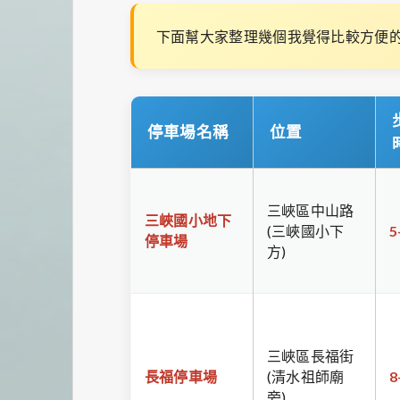
下面幫大家整理幾個我覺得比較方便
停車場名稱
位置
三峽區中山路
三峽國小地下
(三峽國小下
5
停車場
方)
三峽區長福街
長福停車場
(清水祖師廟
8
旁)