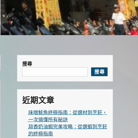
搜尋
搜尋
近期文章
味噌鮭魚終極指南：從選材到烹飪，
一次搞懂所有秘訣
蒜香奶油蝦完美攻略：從選蝦到烹飪
的終極指南