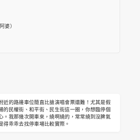
阿婆）
附近的路邊車位簡直比搶演唱會票還難！尤其是假
場的民權街、和平街、民生街這一圈，你想臨停個
心。我那幾次開車來，繞啊繞的，常常繞到沒脾氣
是得乖乖去找停車場比較實際。