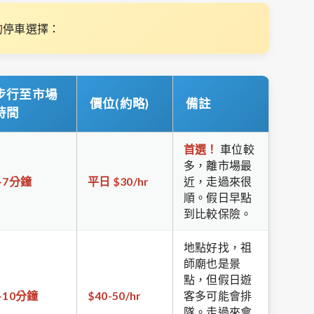
的停車選擇：
步行至市場
價位(約略)
備註
時間
首選！
車位較
多，離市場最
-7分鐘
平日 $30/hr
近，走過來很
順。假日早點
到比較保險。
地點好找，祖
師廟也是景
點，但假日遊
-10分鐘
$40-50/hr
客多可能會排
隊。走過來會