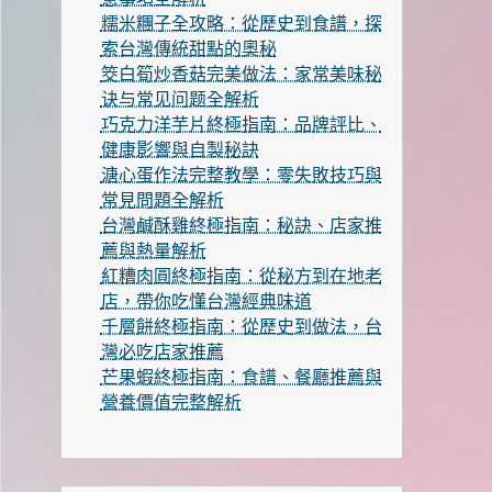
糯米糰子全攻略：從歷史到食譜，探
索台灣傳統甜點的奧秘
筊白筍炒香菇完美做法：家常美味秘
诀与常见问题全解析
巧克力洋芋片終極指南：品牌評比、
健康影響與自製秘訣
溏心蛋作法完整教學：零失敗技巧與
常見問題全解析
台灣鹹酥雞終極指南：秘訣、店家推
薦與熱量解析
紅糟肉圓終極指南：從秘方到在地老
店，帶你吃懂台灣經典味道
千層餅終極指南：從歷史到做法，台
灣必吃店家推薦
芒果蝦終極指南：食譜、餐廳推薦與
營養價值完整解析