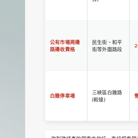
公有市場周邊
民生街、和平
2
路邊收費格
街等外圍路段
三峽區白雞路
白雞停車場
(較遠)