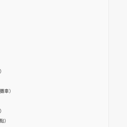
）
攤車）
）
點）