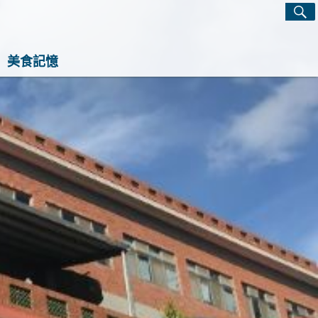
S
Search
for:
感生活指南！這裡有最實用的旅行攻略、最實用的居
美食記憶
心的寵物飼養經和綠植養護知識。每天發現一點生活
，讓平凡日子閃閃發光！