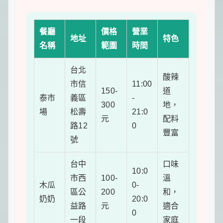
餐廳
價格
營業
地址
特色
名稱
範圍
時間
台北
酸辣
市信
11:00
150-
道
泰市
義區
-
300
地，
場
松壽
21:0
元
配料
路12
0
豐富
號
台中
口味
10:0
市西
100-
溫
木瓜
0-
區公
200
和，
奶奶
20:0
益路
元
適合
0
一段
家庭