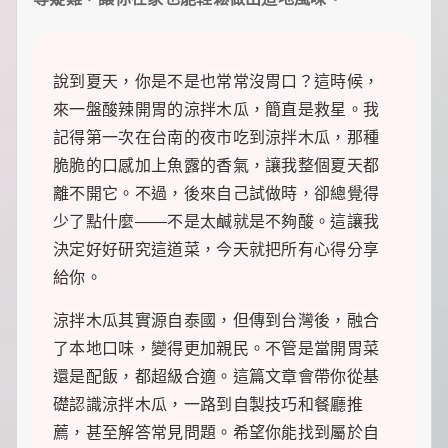
裡
有
最
實
說到夏天，你是不是也常常沒胃口？這時候，
用
的
來一盤酸辣開胃的涼拌木瓜，簡直是救星。我
旅
記得第一次在台南的夜市吃到涼拌木瓜，那種
行
攻
脆脆的口感加上魚露的香氣，讓我整個夏天都
略、
離不開它。不過，後來自己試做時，卻總覺得
最
實
少了點什麼——不是太鹹就是不夠酸。這讓我
用
決定好好研究這道菜，今天就把所有心得分享
的
居
給你。
家
妙
涼拌木瓜其實源自泰國，但傳到台灣後，融合
招、
了本地口味，變得更加親民。不管是當開胃菜
最
地
還是配飯，都超級合適。這篇文章會帶你從基
道
礎認識涼拌木瓜，一路到自製技巧和餐廳推
的
美
薦，甚至解答常見問題。希望你能找到屬於自