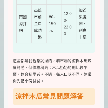
高雄
加芒
12:0
南國
市前
80-
果變
0-
涼拌
金區
150
體，
22:0
吧
成功
元
創意
0
一路
十足
這些都是我親身試過的，泰市場的涼拌木瓜辣
度夠勁，但價格稍高；木瓜奶奶的則比較平
價，適合初學者。不過，每人口味不同，建議
你先點小份試試。
涼拌木瓜常見問題解答