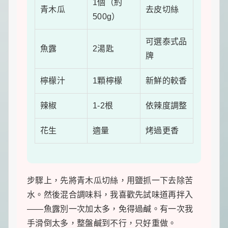
1個（約
青木瓜
去皮切絲
500g）
可選泰式品
魚露
2湯匙
牌
檸檬汁
1顆檸檬
新鮮的較香
辣椒
1-2根
依辣度調整
花生
適量
烤過更香
步驟上，先將青木瓜切絲，用鹽抓一下去除苦
水。然後混合調味料，我喜歡先試味道再拌入
——魚露別一次加太多，免得過鹹。有一次我
手滑倒太多，整盤鹹到不行，只好重做。