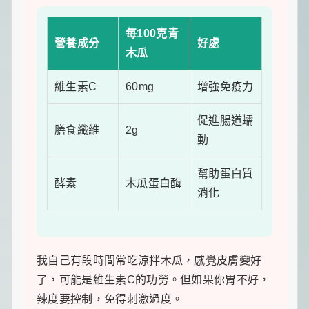
每100克青
營養成分
好處
木瓜
維生素C
60mg
增強免疫力
促進腸道蠕
膳食纖維
2g
動
幫助蛋白質
酵素
木瓜蛋白酶
消化
我自己有段時間常吃涼拌木瓜，感覺皮膚變好
了，可能是維生素C的功勞。但如果你胃不好，
辣度要控制，免得刺激過度。