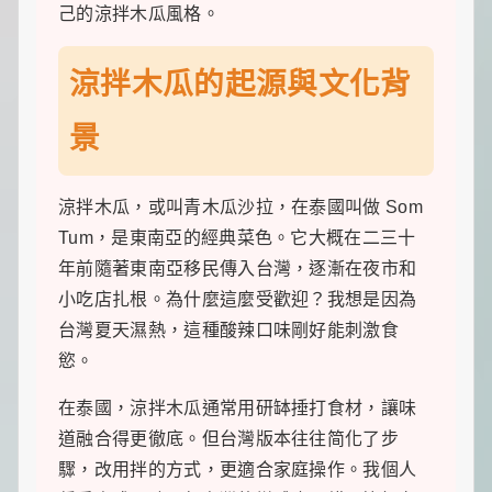
食
己的涼拌木瓜風格。
推
薦，
還
涼拌木瓜的起源與文化背
有
暖
心
景
的
寵
物
涼拌木瓜，或叫青木瓜沙拉，在泰國叫做 Som
飼
養
Tum，是東南亞的經典菜色。它大概在二三十
經
年前隨著東南亞移民傳入台灣，逐漸在夜市和
和
綠
小吃店扎根。為什麼這麼受歡迎？我想是因為
植
台灣夏天濕熱，這種酸辣口味剛好能刺激食
養
護
慾。
知
識。
在泰國，涼拌木瓜通常用研缽捶打食材，讓味
每
天
道融合得更徹底。但台灣版本往往简化了步
發
驟，改用拌的方式，更適合家庭操作。我個人
現