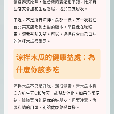
偏愛泰式原味，但台灣的變體也不錯，比如有
一
點
些店家會加花生或香腸，增加口感層次。
生
活
不過，不是所有涼拌木瓜都一樣。有一次我在
小
確
台北某家店吃到太甜的版本，簡直像在吃糖
幸，
果，讓我有點失望。所以，選擇適合自己口味
讓
平
的涼拌木瓜很重要。
凡
日
子
涼拌木瓜的健康益處：為
閃
閃
什麼你該多吃
發
光！
涼拌木瓜不只是好吃，還很健康。青木瓜本身
富含維生素C和酵素，能幫助消化。如果你常便
祕，這道菜可能是你的好朋友。但要注意，魚
露和糖的用量，別讓健康菜變負擔。