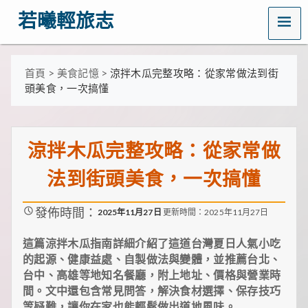
MENU
若曦輕旅志
歡
迎
訪
首頁
>
美食記憶
>
涼拌木瓜完整攻略：從家常做法到街
問
頭美食，一次搞懂
若
曦
輕
旅
涼拌木瓜完整攻略：從家常做
志
——
法到街頭美食，一次搞懂
打
造
你
發佈時間：
的
2025年11月27日
更新時間：2025年11月27日
質
感
這篇涼拌木瓜指南詳細介紹了這道台灣夏日人氣小吃
生
的起源、健康益處、自製做法與變體，並推薦台北、
活
台中、高雄等地知名餐廳，附上地址、價格與營業時
指
南！
間。文中還包含常見問答，解決食材選擇、保存技巧
這
等疑難，讓你在家也能輕鬆做出道地風味。