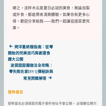
總之，涼拌木瓜是夏日必試的美食，無論自製
或外食，都能帶來清爽體驗。如果你有更多心
得，歡迎分享給我——我們一起讓這道菜更完
美。
Previous
烤洋蔥終極指南：從零
文
post:
開始的完美技巧與創意食
章
譜大公開
波提甜甜圈做法全攻略：
導
零失敗在家DIY Q彈秘訣與
Next
覽
常見問題解答
post:
發佈留言
發佈留言必須填寫的電子郵件地址不會公開。
必填欄位標示