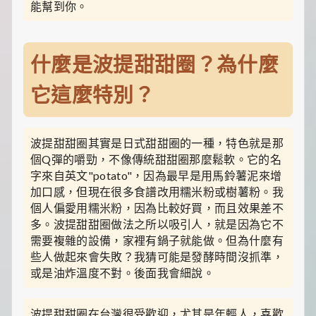
食
能幫到你。
推
薦，
還
有
什麼是波提甜甜圈？為什麼
暖
心
它這麼特別？
的
寵
物
飼
波提甜甜圈其實是日式甜甜圈的一種，特色就是那
養
個Q彈的嚼勁，不像傳統甜甜圈那麼鬆軟。它的名
經
和
字來自英文"potato"，因為最早是用馬鈴薯泥來增
綠
加口感，但現在很多食譜改用糯米粉或樹薯粉。我
植
個人偏愛用糯米粉，因為比較好買，而且效果差不
養
多。波提甜甜圈做法之所以吸引人，就是因為它不
護
需要複雜的設備，家裡有鍋子就能做。但為什麼有
知
識。
些人做起來會失敗？我猜可能是發酵時間沒抓準，
每
或是油炸溫度不對。後面我會細說。
天
發
現
波提甜甜圈在台灣很受歡迎，尤其是年輕人，喜歡