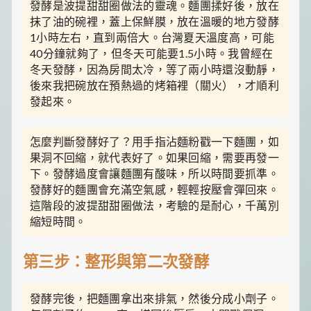
發酵是波提甜甜圈做法的靈魂。麵團揉好後，放在
抹了油的碗裡，蓋上保鮮膜，放在溫暖的地方發酵
1小時左右，直到兩倍大。台灣夏天溫度高，可能
40分鐘就夠了，但冬天可能要1.5小時。我曾經在
冬天發酵，因為房間太冷，等了兩小時還沒動靜，
後來我把碗放在預熱過的烤箱裡（關火），才順利
發起來。
怎麼判斷發酵好了？用手指沾麵粉戳一下麵團，如
果洞不回縮，就代表好了。如果回縮，需要再發一
下。發酵過度會讓麵團有酸味，所以時間要抓準。
發酵好的麵團會充滿空氣感，輕輕按壓會彈回來。
這階段的波提甜甜圈做法，考驗的是耐心，千萬別
縮短時間。
第三步：整形與第二次發酵
發酵完後，把麵團拿出來排氣，然後分成小劑子。