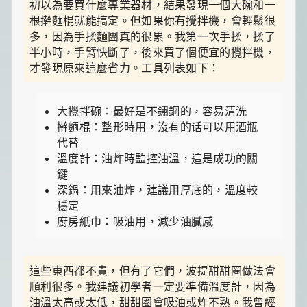
初以為要買什麼專業器材，結果發現一個大碗和一
根擀麵棍就能搞定。但如果你有攪拌機，會輕鬆很
多，因為手揉麵團真的很累。我第一次手揉，揉了
半小時，手臂快斷了，後來買了個便宜的攪拌機，
才發現原來這麼省力。工具列表如下：
大攪拌碗：最好是不鏽鋼的，容易清洗
擀麵棍：整形時用，沒有的话可以用酒瓶
代替
溫度計：油炸時監控油溫，這是成功的關
鍵
深鍋：用來油炸，建議用厚底的，溫度較
穩定
廚房紙巾：吸油用，減少油膩感
這些東西都不貴，但有了它們，波提甜甜圈做法會
順利很多。我建議初學者一定要準備溫度計，因為
油溫太高或太低，甜甜圈會吸油或炸不熟。我曾經