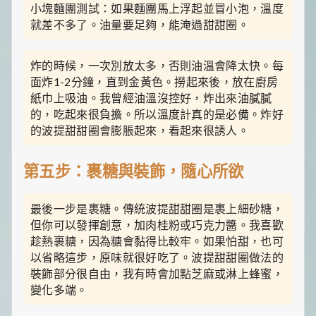
小塊麵團測試：如果麵團馬上浮起並冒小泡，溫度
就差不多了。油量要足夠，能淹過甜甜圈。
炸的時候，一次別放太多，否則油溫會降太快。每
面炸1-2分鐘，直到金黃色。撈起來後，放在廚房
紙巾上吸油。我曾經油溫沒控好，炸出來油膩膩
的，吃起來很負擔。所以溫度計真的是必備。炸好
的波提甜甜圈會膨脹起來，看起來很誘人。
第五步：裹糖與裝飾，隨心所欲
最後一步是裹糖。傳統波提甜甜圈是裹上細砂糖，
但你可以發揮創意，加肉桂粉或巧克力醬。我喜歡
趁熱裹糖，因為糖會黏得比較牢。如果怕甜，也可
以省略這步，原味就很好吃了。波提甜甜圈做法的
裝飾部分很自由，我有時會加點芝麻或淋上蜂蜜，
變化多端。