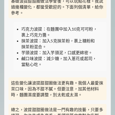
基礎波提甜甜圈做法學會後，可以玩點花樣。我試
過幾種變化，都蠻受歡迎的。下面列個清單，給你
參考。
巧克力波提：在麵團中加入10克可可粉，
裹上巧克力醬。
抹茶波提：加入5克抹茶粉，裹上糖粉和
抹茶粉混合。
芋頭波提：加入芋頭泥，口感更綿密。
鹹口味波提：減少糖，加入蔥花或起司，
當點心吃。
這些變化讓波提甜甜圈做法更有趣。我個人最愛抹
茶口味，因為不甜不膩。但要注意，加其他材料
時，麵團濕度要調整，別太乾或太濕。
總之，波提甜甜圈做法是一門有趣的技藝，只要多