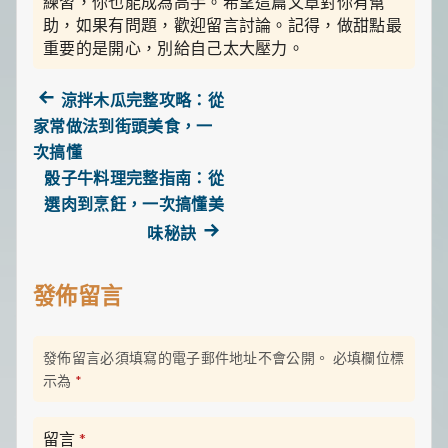
練習，你也能成為高手。希望這篇文章對你有幫
助，如果有問題，歡迎留言討論。記得，做甜點最
重要的是開心，別給自己太大壓力。
Previous
涼拌木瓜完整攻略：從
post:
家常做法到街頭美食，一
文
次搞懂
骰子牛料理完整指南：從
章
選肉到烹飪，一次搞懂美
導
Next
味秘訣
post:
覽
發佈留言
發佈留言必須填寫的電子郵件地址不會公開。
必填欄位標
示為
*
留言
*