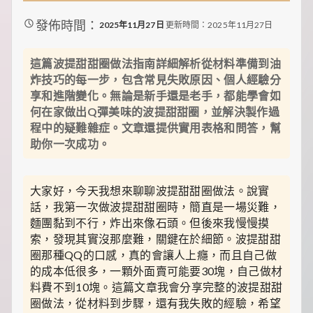
裡
有
發佈時間：
2025年11月27日
更新時間：2025年11月27日
最
實
用
這篇波提甜甜圈做法指南詳細解析從材料準備到油
的
炸技巧的每一步，包含常見失敗原因、個人經驗分
旅
享和進階變化。無論是新手還是老手，都能學會如
行
何在家做出Q彈美味的波提甜甜圈，並解決製作過
攻
程中的疑難雜症。文章還提供實用表格和問答，幫
略、
最
助你一次成功。
實
用
的
大家好，今天我想來聊聊波提甜甜圈做法。說實
居
話，我第一次做波提甜甜圈時，簡直是一場災難，
家
妙
麵團黏到不行，炸出來像石頭。但後來我慢慢摸
招、
索，發現其實沒那麼難，關鍵在於細節。波提甜甜
最
圈那種QQ的口感，真的會讓人上癮，而且自己做
地
的成本低很多，一顆外面賣可能要30塊，自己做材
道
料費不到10塊。這篇文章我會分享完整的波提甜甜
的
美
圈做法，從材料到步驟，還有我失敗的經驗，希望