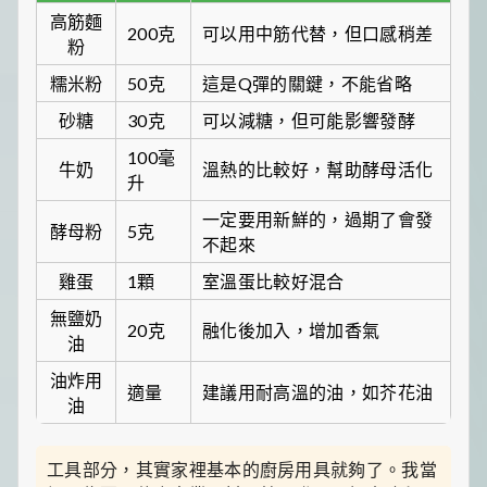
高筋麵
200克
可以用中筋代替，但口感稍差
粉
糯米粉
50克
這是Q彈的關鍵，不能省略
砂糖
30克
可以減糖，但可能影響發酵
100毫
牛奶
溫熱的比較好，幫助酵母活化
升
一定要用新鮮的，過期了會發
酵母粉
5克
不起來
雞蛋
1顆
室溫蛋比較好混合
無鹽奶
20克
融化後加入，增加香氣
油
油炸用
適量
建議用耐高溫的油，如芥花油
油
工具部分，其實家裡基本的廚房用具就夠了。我當