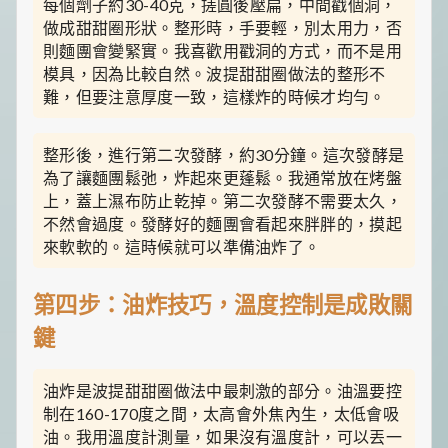
每個劑子約30-40克，搓圓後壓扁，中間戳個洞，
做成甜甜圈形狀。整形時，手要輕，別太用力，否
則麵團會變緊實。我喜歡用戳洞的方式，而不是用
模具，因為比較自然。波提甜甜圈做法的整形不
難，但要注意厚度一致，這樣炸的時候才均勻。
整形後，進行第二次發酵，約30分鐘。這次發酵是
為了讓麵團鬆弛，炸起來更蓬鬆。我通常放在烤盤
上，蓋上濕布防止乾掉。第二次發酵不需要太久，
不然會過度。發酵好的麵團會看起來胖胖的，摸起
來軟軟的。這時候就可以準備油炸了。
第四步：油炸技巧，溫度控制是成敗關
鍵
油炸是波提甜甜圈做法中最刺激的部分。油溫要控
制在160-170度之間，太高會外焦內生，太低會吸
油。我用溫度計測量，如果沒有溫度計，可以丟一