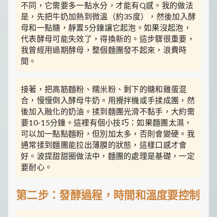
不同，它需要多一點水分，才能有Q感。我的做法
是，先把牛奶加熱到微溫（約35度），然後加入酵
母和一點糖，靜置5分鐘讓它起泡。如果沒起泡，
代表酵母可能失效了，得換新的。這步驟很重要，
我曾經用過期酵母，整個麵團發不起來，浪費時
間。
接著，把高筋麵粉、糯米粉、剩下的糖和雞蛋混
合，慢慢倒入酵母牛奶。用攪拌機或手揉成團，然
後加入融化的奶油。揉到麵團光滑不黏手，大約需
要10-15分鐘。這裡有個小技巧：如果麵團太濕，
可以加一點點麵粉，但別加太多，否則會變硬。我
通常揉到麵團能拉出薄膜的狀態，這樣口感才會
好。波提甜甜圈做法中，麵團的處理是基礎，一定
要耐心。
第二步：發酵過程，時間和溫度要控制