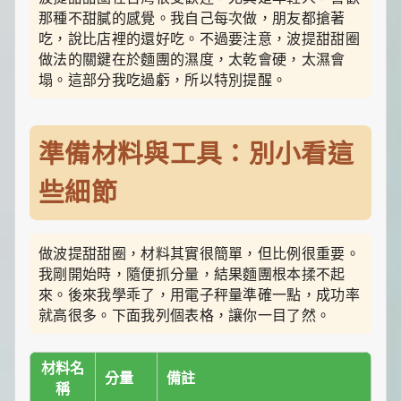
一
那種不甜膩的感覺。我自己每次做，朋友都搶著
點
吃，說比店裡的還好吃。不過要注意，波提甜甜圈
生
做法的關鍵在於麵團的濕度，太乾會硬，太濕會
活
小
塌。這部分我吃過虧，所以特別提醒。
確
幸，
讓
平
準備材料與工具：別小看這
凡
日
些細節
子
閃
閃
發
做波提甜甜圈，材料其實很簡單，但比例很重要。
光！
我剛開始時，隨便抓分量，結果麵團根本揉不起
來。後來我學乖了，用電子秤量準確一點，成功率
就高很多。下面我列個表格，讓你一目了然。
材料名
分量
備註
稱