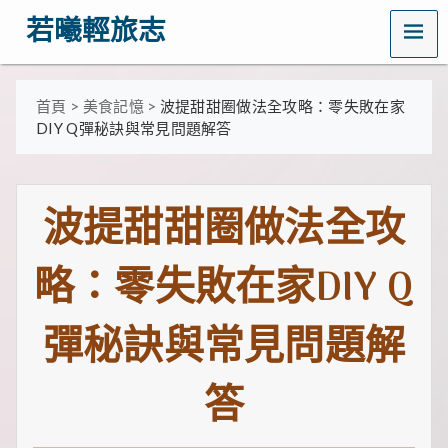
MENU
若曦輕旅志
歡
迎
訪
首頁
>
美食記憶
>
波提甜甜圈做法全攻略：零失敗在家
問
DIY Q彈秘訣與常見問題解答
若
曦
輕
旅
波提甜甜圈做法全攻
志
——
打
略：零失敗在家DIY Q
造
你
的
彈秘訣與常見問題解
質
感
生
活
答
指
南！
這