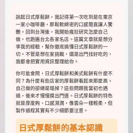
裡
有
最
說起日式厚鬆餅，我記得第一次吃到是在東京
實
一家小咖啡廳，那鬆軟綿密的口感簡直讓人驚
用
的
艷。回到台灣後，我開始瘋狂研究怎麼自己
旅
做，也跑遍台北各家名店。這篇文章就是想分
行
享我的經驗，幫你徹底搞懂日式厚鬆餅的一
攻
略、
切。不管是想在家挑戰，還是出門找好吃的，
最
我都會把實用資訊整理給你。
實
用
你可能會問，日式厚鬆餅和美式鬆餅有什麼不
的
同？為什麼有些店家的厚鬆餅看起來那麼高，
居
家
自己做的卻總是塌掉？這些問題我當初也遇
妙
過，後來才慢慢摸出門道。日式厚鬆餅的特色
招、
就是厚度夠、口感濕潤，像雲朵一樣輕柔，但
最
地
製作過程其實有不少細節要注意。
道
的
日式厚鬆餅的基本認識
美