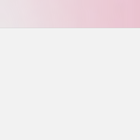
搜尋
搜尋
近期文章
味噌鮭魚終極指南：從選材到烹飪，一次搞懂所有
秘訣
蒜香奶油蝦完美攻略：從選蝦到烹飪的終極指南
上海烤饅頭哪裡吃？台北TOP5推薦店家、價格與完
整攻略
小魚乾花生終極指南：選購秘訣、料理變化與常見
問題一次看懂