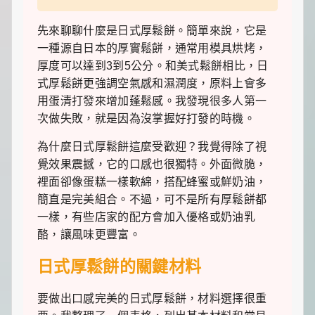
食
推
薦，
先來聊聊什麼是日式厚鬆餅。簡單來說，它是
還
一種源自日本的厚實鬆餅，通常用模具烘烤，
有
厚度可以達到3到5公分。和美式鬆餅相比，日
暖
心
式厚鬆餅更強調空氣感和濕潤度，原料上會多
的
用蛋清打發來增加蓬鬆感。我發現很多人第一
寵
次做失敗，就是因為沒掌握好打發的時機。
物
飼
為什麼日式厚鬆餅這麼受歡迎？我覺得除了視
養
經
覺效果震撼，它的口感也很獨特。外面微脆，
和
裡面卻像蛋糕一樣軟綿，搭配蜂蜜或鮮奶油，
綠
簡直是完美組合。不過，可不是所有厚鬆餅都
植
養
一樣，有些店家的配方會加入優格或奶油乳
護
酪，讓風味更豐富。
知
識。
日式厚鬆餅的關鍵材料
每
天
發
要做出口感完美的日式厚鬆餅，材料選擇很重
現