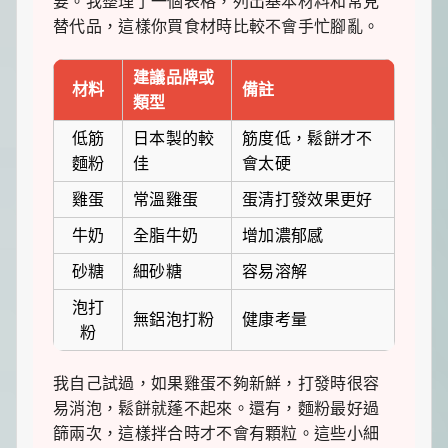
要。我整理了一個表格，列出基本材料和常見
一
替代品，這樣你買食材時比較不會手忙腳亂。
點
生
活
建議品牌或
小
材料
備註
類型
確
幸，
低筋
日本製的較
筋度低，鬆餅才不
讓
平
麵粉
佳
會太硬
凡
日
雞蛋
常溫雞蛋
蛋清打發效果更好
子
牛奶
全脂牛奶
增加濃郁感
閃
閃
砂糖
細砂糖
容易溶解
發
光！
泡打
無鋁泡打粉
健康考量
粉
我自己試過，如果雞蛋不夠新鮮，打發時很容
易消泡，鬆餅就蓬不起來。還有，麵粉最好過
篩兩次，這樣拌合時才不會有顆粒。這些小細