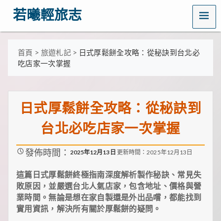
MENU
若曦輕旅志
歡
迎
訪
首頁
>
旅遊札記
>
日式厚鬆餅全攻略：從秘訣到台北必
問
吃店家一次掌握
若
曦
輕
旅
日式厚鬆餅全攻略：從秘訣到
志
——
台北必吃店家一次掌握
打
造
你
發佈時間：
的
2025年12月13日
更新時間：2025年12月13日
質
感
這篇日式厚鬆餅終極指南深度解析製作秘訣、常見失
生
敗原因，並嚴選台北人氣店家，包含地址、價格與營
活
業時間。無論是想在家自製還是外出品嚐，都能找到
指
南！
實用資訊，解決所有關於厚鬆餅的疑問。
這