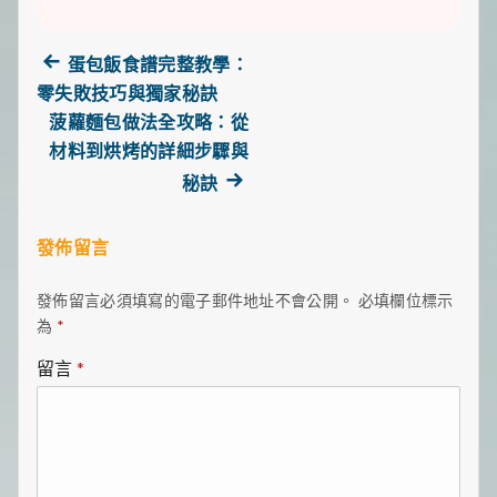
Previous
蛋包飯食譜完整教學：
文
post:
零失敗技巧與獨家秘訣
章
菠蘿麵包做法全攻略：從
材料到烘烤的詳細步驟與
導
Next
秘訣
post:
覽
發佈留言
發佈留言必須填寫的電子郵件地址不會公開。
必填欄位標示
為
*
留言
*