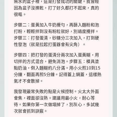
無水的盆子裡，這是打發成功的關鍵。我曾經
因為盆子沒擦乾，打了好久都打不起來，真的
很嘔。
步驟二：蛋黃加入牛奶攪勻，再篩入麵粉和泡
打粉，輕輕拌到沒有粉粒就好，別過度攪拌。
步驟三：打發蛋清，砂糖分三次加入，打到硬
性發泡（就是拉起打蛋器會有尖角）。
步驟四：把打發的蛋清分兩次加入蛋黃糊，用
切拌的方式混合，避免消泡。步驟五：模具塗
點奶油，倒入麵糊約八分滿。用小火煎10到15
分鐘，翻面再煎5分鐘。記得蓋上鍋蓋，這樣熱
氣才不會散掉。
我發現最常失敗的點是火候控制。火太大外面
會焦，裡面卻沒熟。建議用最小火，耐心等
待。如果你第一次做塌掉了，別灰心，多試幾
次就會抓到訣竅。