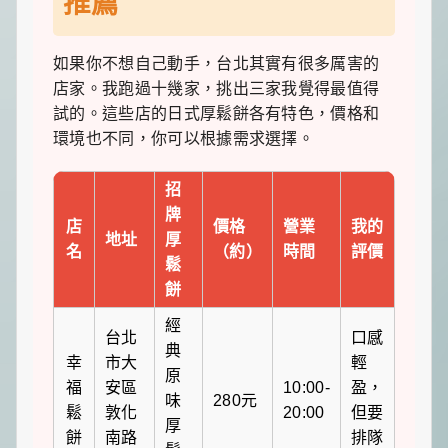
推薦
如果你不想自己動手，台北其實有很多厲害的
店家。我跑過十幾家，挑出三家我覺得最值得
試的。這些店的日式厚鬆餅各有特色，價格和
環境也不同，你可以根據需求選擇。
招
牌
店
價格
營業
我的
地址
厚
名
（約）
時間
評價
鬆
餅
經
台北
口感
典
幸
市大
輕
原
福
安區
10:00-
盈，
味
280元
鬆
敦化
20:00
但要
厚
餅
南路
排隊