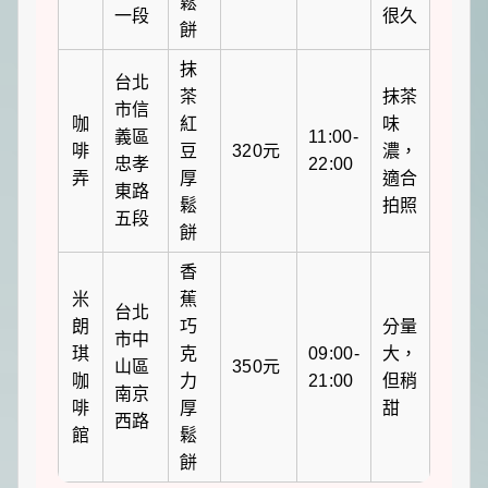
鬆
一段
很久
餅
抹
台北
茶
抹茶
市信
咖
紅
味
義區
11:00-
啡
豆
320元
濃，
忠孝
22:00
弄
厚
適合
東路
鬆
拍照
五段
餅
香
米
蕉
台北
朗
巧
分量
市中
琪
克
09:00-
大，
山區
350元
咖
力
21:00
但稍
南京
啡
厚
甜
西路
館
鬆
餅