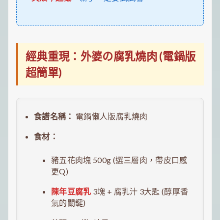
經典重現：外婆の腐乳燒肉 (電鍋版
超簡單)
食譜名稱：
電鍋懶人版腐乳燒肉
食材：
豬五花肉塊 500g (選三層肉，帶皮口感
更Q)
陳年豆腐乳
3塊 + 腐乳汁 3大匙 (醇厚香
氣的關鍵)