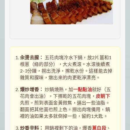
汆燙去腥：
五花肉塊冷水下鍋，放2片薑和1
根蔥（綠的部分），大火煮滾。水滾後續煮
2-3分鐘，撈出洗淨，擦乾水份。這樣能去掉
雜質和腥味，燉出來的肉更乾淨漂亮。
爆炒增香：
炒鍋燒熱，加
一點點油
就好（五
花肉會出油），下擦乾的五花肉塊，
皮朝下
先煎，煎到表面金黃微焦，逼出一些油脂。
翻面把其他面也煎上色。撈出肉塊備用，鍋
裡的油如果太多就倒掉一些，留約1大匙。
炒香辛料：
用鍋裡剩下的油，爆香
蔥白段
、