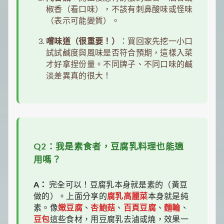
椒香（看口味），不該有刺鼻酸味或怪味
（表示可能變質）。
嚐味道（很重要！）
：買回家先挖一小口
試試鹹度與風味是否符合預期，這樣入菜
才好拿捏份量。不同牌子、不同口味的鹹
淡差異真的很大！
Q2：我是素食者，豆腐乳料理也能適
用嗎？
A：
完全可以！豆腐乳本身就是素的（黃豆
做的）。上面分享的
腐乳高麗菜
本身就是純
素。像
嫩豆腐
、
杏鮑菇
、
百頁豆腐
、
麵輪
、
豆包
這些食材，用豆腐乳去滷或燒，效果一