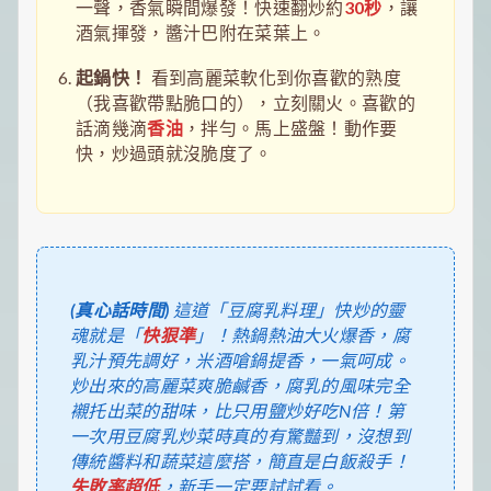
一聲，香氣瞬間爆發！快速翻炒約
30秒
，讓
酒氣揮發，醬汁巴附在菜葉上。
起鍋快！
看到高麗菜軟化到你喜歡的熟度
（我喜歡帶點脆口的），立刻關火。喜歡的
話滴幾滴
香油
，拌勻。馬上盛盤！動作要
快，炒過頭就沒脆度了。
(真心話時間)
這道「豆腐乳料理」快炒的靈
魂就是「
快狠準
」！熱鍋熱油大火爆香，腐
乳汁預先調好，米酒嗆鍋提香，一氣呵成。
炒出來的高麗菜爽脆鹹香，腐乳的風味完全
襯托出菜的甜味，比只用鹽炒好吃N倍！第
一次用豆腐乳炒菜時真的有驚豔到，沒想到
傳統醬料和蔬菜這麼搭，簡直是白飯殺手！
失敗率超低
，新手一定要試試看。