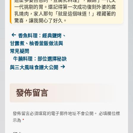
一代挑剔的胃。還記得第一次成功復刻外婆的腐
乳燒肉，家人那句「就是這個味道！」裡藏著的
驚喜，讓我開心了好久。
Previous
文
香魚料理：經典鹽烤、
post:
甘露煮、柚香釜飯做法與
章
常見疑問
牛腩料理：部位選擇秘訣
導
Next
與三大風味食譜大公開
post:
覽
發佈留言
發佈留言必須填寫的電子郵件地址不會公開。
必填欄位標
示為
*