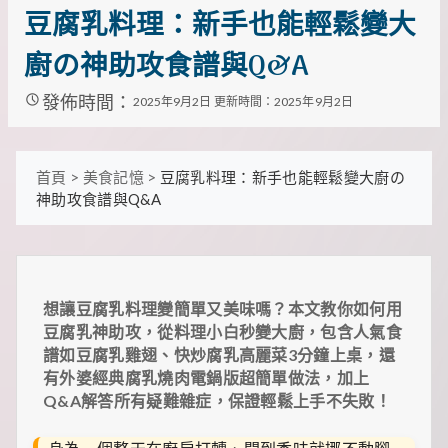
裡
豆腐乳料理：新手也能輕鬆變大
有
最
廚の神助攻食譜與Q&A
實
用
發佈時間：
2025年9月2日
更新時間：2025年9月2日
的
旅
行
攻
首頁
>
美食記憶
>
豆腐乳料理：新手也能輕鬆變大廚の
略、
神助攻食譜與Q&A
最
實
用
的
居
家
想讓豆腐乳料理變簡單又美味嗎？本文教你如何用
妙
豆腐乳神助攻，從料理小白秒變大廚，包含人氣食
招、
最
譜如豆腐乳雞翅、快炒腐乳高麗菜3分鐘上桌，還
地
有外婆經典腐乳燒肉電鍋版超簡單做法，加上
道
Q&A解答所有疑難雜症，保證輕鬆上手不失敗！
的
美