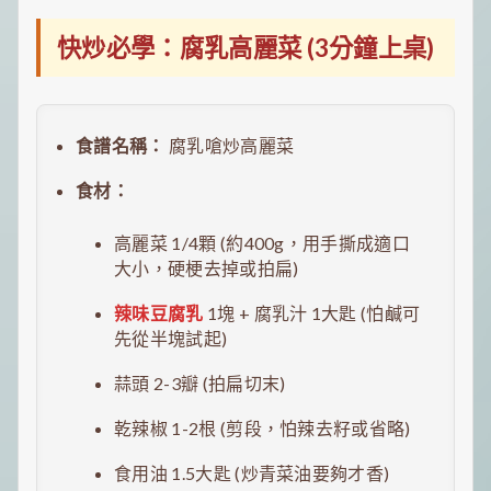
快炒必學：腐乳高麗菜 (3分鐘上桌)
食譜名稱：
腐乳嗆炒高麗菜
食材：
高麗菜 1/4顆 (約400g，用手撕成適口
大小，硬梗去掉或拍扁)
辣味豆腐乳
1塊 + 腐乳汁 1大匙 (怕鹹可
先從半塊試起)
蒜頭 2-3瓣 (拍扁切末)
乾辣椒 1-2根 (剪段，怕辣去籽或省略)
食用油 1.5大匙 (炒青菜油要夠才香)