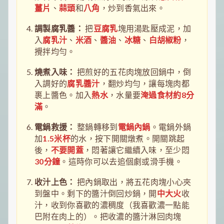
薑片
、
蒜頭
和
八角
，炒到香氣出來。
調製腐乳醬：
把
豆腐乳
塊用湯匙壓成泥，加
入
腐乳汁
、
米酒
、
醬油
、
冰糖
、
白胡椒粉
，
攪拌均勻。
燒煮入味：
把煎好的五花肉塊放回鍋中，倒
入調好的
腐乳醬汁
，翻炒均勻，讓每塊肉都
裹上醬色。加入
熱水
，水量要
淹過食材約8分
滿
。
電鍋救援：
整鍋轉移到
電鍋內鍋
。電鍋外鍋
加
1.5米杯
的水，按下開關燉煮。開關跳起
後，
不要開蓋
，悶著讓它繼續入味，至少悶
30分鐘
。這時你可以去追個劇或滑手機。
收汁上色：
把內鍋取出，將五花肉塊小心夾
到盤中。剩下的醬汁倒回炒鍋，開
中大火
收
汁，收到你喜歡的濃稠度（我喜歡濃一點能
巴附在肉上的）。把收濃的醬汁淋回肉塊