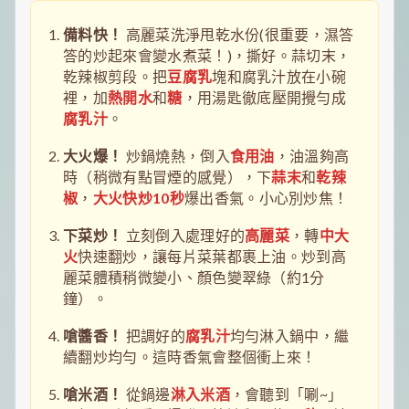
備料快！
高麗菜洗淨甩乾水份(很重要，濕答
答的炒起來會變水煮菜！)，撕好。蒜切末，
乾辣椒剪段。把
豆腐乳
塊和腐乳汁放在小碗
裡，加
熱開水
和
糖
，用湯匙徹底壓開攪勻成
腐乳汁
。
大火爆！
炒鍋燒熱，倒入
食用油
，油溫夠高
時（稍微有點冒煙的感覺），下
蒜末
和
乾辣
椒
，
大火快炒10秒
爆出香氣。小心別炒焦！
下菜炒！
立刻倒入處理好的
高麗菜
，轉
中大
火
快速翻炒，讓每片菜葉都裹上油。炒到高
麗菜體積稍微變小、顏色變翠綠（約1分
鐘）。
嗆醬香！
把調好的
腐乳汁
均勻淋入鍋中，繼
續翻炒均勻。這時香氣會整個衝上來！
嗆米酒！
從鍋邊
淋入米酒
，會聽到「唰~」