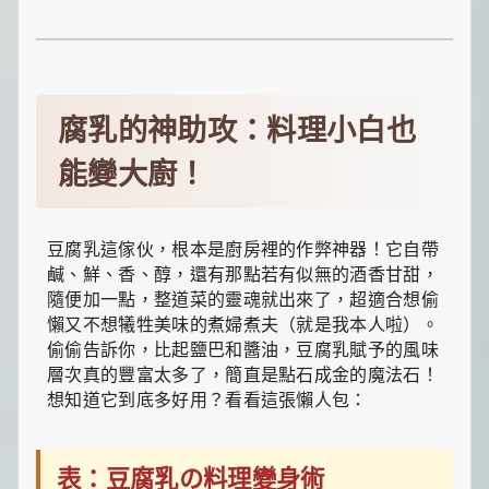
腐乳的神助攻：料理小白也
能變大廚！
豆腐乳這傢伙，根本是廚房裡的作弊神器！它自帶
鹹、鮮、香、醇，還有那點若有似無的酒香甘甜，
隨便加一點，整道菜的靈魂就出來了，超適合想偷
懶又不想犧牲美味的煮婦煮夫（就是我本人啦）。
偷偷告訴你，比起鹽巴和醬油，豆腐乳賦予的風味
層次真的豐富太多了，簡直是點石成金的魔法石！
想知道它到底多好用？看看這張懶人包：
表：豆腐乳の料理變身術