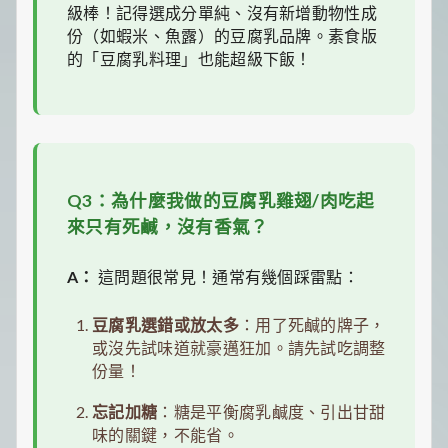
級棒！記得選成分單純、沒有新增動物性成
份（如蝦米、魚露）的豆腐乳品牌。素食版
的「豆腐乳料理」也能超級下飯！
Q3：為什麼我做的豆腐乳雞翅/肉吃起
來只有死鹹，沒有香氣？
A：
這問題很常見！通常有幾個踩雷點：
豆腐乳選錯或放太多
：用了死鹹的牌子，
或沒先試味道就豪邁狂加。請先試吃調整
份量！
忘記加糖
：糖是平衡腐乳鹹度、引出甘甜
味的關鍵，不能省。