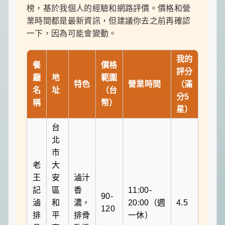
榜，基於我個人的經驗和網路評價。價格和營
業時間都是最新資訊，但建議你去之前再確認
一下，因為可能會變動。
我的
餐
價格
評分
廳
地
範圍
特色
營業時間
（滿
名
址
（台
分5
稱
幣）
星）
台
北
市
老
大
王
安
滷汁
記
區
香
11:00-
90-
滷
和
濃，
20:00（週
4.5
120
排
平
排骨
一休）