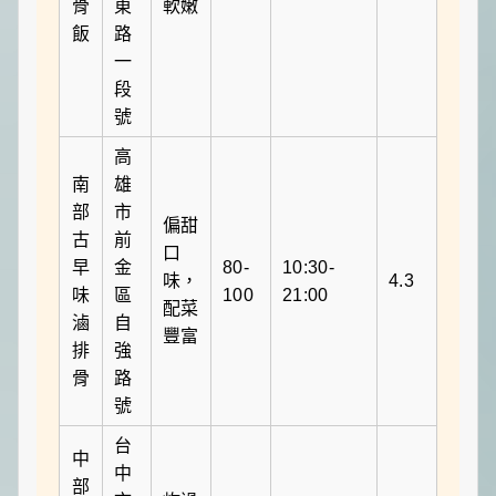
骨
東
軟嫩
飯
路
一
段
號
高
南
雄
部
市
偏甜
古
前
口
早
金
80-
10:30-
味，
4.3
味
區
100
21:00
配菜
滷
自
豐富
排
強
骨
路
號
台
中
中
部