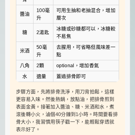
100毫
可用生抽和老抽混合，增加
醬油
升
層次
冰糖或砂糖都可以，冰糖較
糖
2湯匙
不易焦
50毫
去腥用，可省略但風味差一
米酒
升
點
八角
2顆
optional，增加香氣
水
適量
蓋過排骨即可
步驟方面，先將排骨洗淨，用刀背拍鬆，這樣
更容易入味。然後熱鍋，放點油，把排骨煎到
表面金黃。接著加入醬油、糖、米酒和水，煮
滾後轉小火，滷個40分鐘到1小時。時間要看排
骨大小，我習慣用筷子戳一下，能輕鬆穿透就
表示好了。