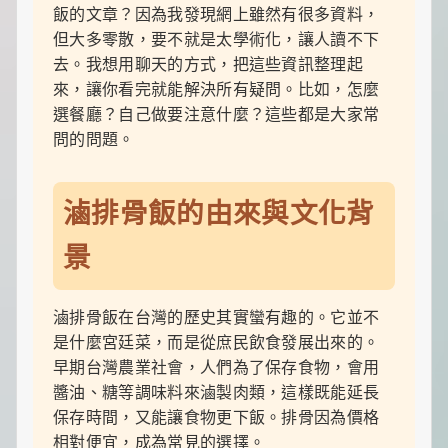
食
飯的文章？因為我發現網上雖然有很多資料，
推
薦，
但大多零散，要不就是太學術化，讓人讀不下
還
去。我想用聊天的方式，把這些資訊整理起
有
來，讓你看完就能解決所有疑問。比如，怎麼
暖
心
選餐廳？自己做要注意什麼？這些都是大家常
的
問的問題。
寵
物
飼
滷排骨飯的由來與文化背
養
經
和
景
綠
植
養
滷排骨飯在台灣的歷史其實蠻有趣的。它並不
護
知
是什麼宮廷菜，而是從庶民飲食發展出來的。
識。
早期台灣農業社會，人們為了保存食物，會用
每
醬油、糖等調味料來滷製肉類，這樣既能延長
天
保存時間，又能讓食物更下飯。排骨因為價格
發
現
相對便宜，成為常見的選擇。