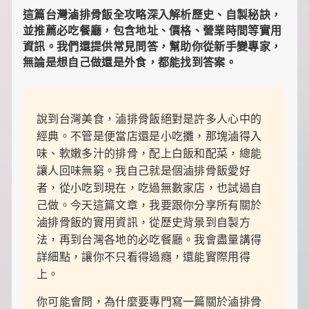
裡
這篇台灣滷排骨飯全攻略深入解析歷史、自製秘訣，
有
並推薦必吃餐廳，包含地址、價格、營業時間等實用
最
資訊。我們還提供常見問答，幫助你從新手變專家，
實
用
無論是想自己做還是外食，都能找到答案。
的
旅
行
攻
說到台灣美食，滷排骨飯絕對是許多人心中的
略、
經典。不管是便當店還是小吃攤，那塊滷得入
最
實
味、軟嫩多汁的排骨，配上白飯和配菜，總能
用
讓人回味無窮。我自己就是個滷排骨飯愛好
的
者，從小吃到現在，吃過無數家店，也試過自
居
家
己做。今天這篇文章，我要跟你分享所有關於
妙
滷排骨飯的實用資訊，從歷史背景到自製方
招、
法，再到台灣各地的必吃餐廳。我會盡量講得
最
地
詳細點，讓你不只看得過癮，還能實際用得
道
上。
的
美
你可能會問，為什麼要專門寫一篇關於滷排骨