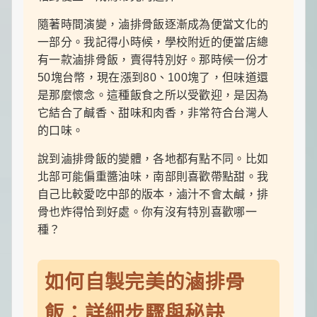
一
點
隨著時間演變，滷排骨飯逐漸成為便當文化的
生
一部分。我記得小時候，學校附近的便當店總
活
小
有一款滷排骨飯，賣得特別好。那時候一份才
確
50塊台幣，現在漲到80、100塊了，但味道還
幸，
是那麼懷念。這種飯食之所以受歡迎，是因為
讓
它結合了鹹香、甜味和肉香，非常符合台灣人
平
凡
的口味。
日
子
說到滷排骨飯的變體，各地都有點不同。比如
閃
北部可能偏重醬油味，南部則喜歡帶點甜。我
閃
發
自己比較愛吃中部的版本，滷汁不會太鹹，排
光！
骨也炸得恰到好處。你有沒有特別喜歡哪一
種？
如何自製完美的滷排骨
飯：詳細步驟與秘訣