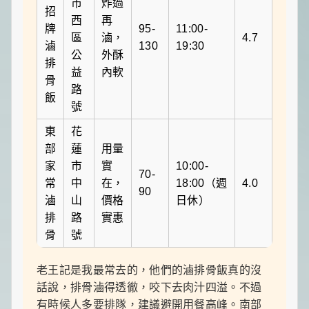
市
炸過
招
西
再
牌
95-
11:00-
區
滷，
4.7
滷
130
19:30
公
外酥
排
益
內軟
骨
路
飯
號
東
花
部
蓮
用量
家
市
實
10:00-
70-
常
中
在，
18:00（週
4.0
90
滷
山
價格
日休）
排
路
實惠
骨
號
老王記是我最常去的，他們的滷排骨飯真的沒
話說，排骨滷得透徹，咬下去肉汁四溢。不過
有時候人多要排隊，建議避開用餐高峰。南部