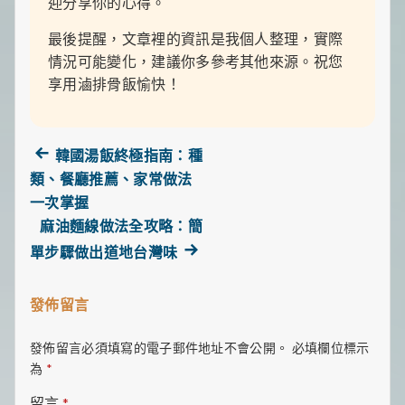
迎分享你的心得。
最後提醒，文章裡的資訊是我個人整理，實際
情況可能變化，建議你多參考其他來源。祝您
享用滷排骨飯愉快！
Previous
韓國湯飯終極指南：種
post:
類、餐廳推薦、家常做法
文
一次掌握
麻油麵線做法全攻略：簡
章
Next
單步驟做出道地台灣味
導
post:
覽
發佈留言
發佈留言必須填寫的電子郵件地址不會公開。
必填欄位標示
為
*
留言
*