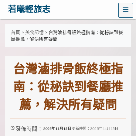
MENU
若曦輕旅志
歡
迎
訪
首頁
>
美食記憶
>
台灣滷排骨飯終極指南：從秘訣到餐
問
廳推薦，解決所有疑問
若
曦
輕
旅
台灣滷排骨飯終極指
志
——
打
南：從秘訣到餐廳推
造
你
的
薦，解決所有疑問
質
感
生
活
指
南！
發佈時間：
2025年11月15日
更新時間：2025年11月15日
這