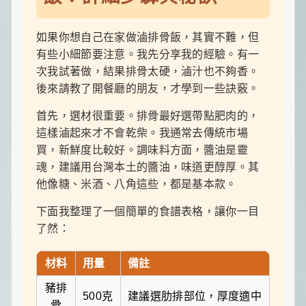
如果你想自己在家做滷排骨飯，其實不難，但
有些小細節要注意。我先分享我的經驗。有一
次我試著做，結果排骨太硬，滷汁也不夠香。
後來請教了開餐廳的朋友，才學到一些訣竅。
首先，選材很重要。排骨最好選帶點肥肉的，
這樣滷起來才不會乾柴。我通常去傳統市場
買，新鮮度比較好。調味料方面，醬油是靈
魂，建議用台灣本土的醬油，味道更醇厚。其
他像糖、米酒、八角這些，都是基本款。
下面我整理了一個簡單的食譜表格，讓你一目
了然：
材料
用量
備註
豬排
500克
建議選肋排部位，厚度適中
骨