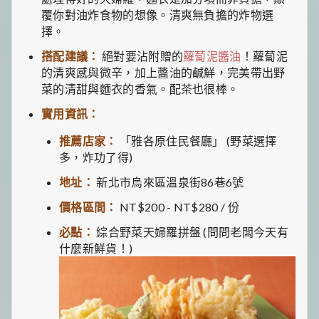
覆你對油炸食物的想像。清爽無負擔的炸物選
擇。
搭配建議：
絕對要沾附贈的
蘿蔔泥醬油
！蘿蔔泥
的清爽感與微辛，加上醬油的鹹鮮，完美帶出野
菜的清甜與麵衣的香氣。配茶也很棒。
實用資訊：
推薦店家：
「雅各原住民餐廳」 (野菜選擇
多，炸功了得)
地址：
新北市烏來區溫泉街86巷6號
價格區間：
NT$200 - NT$280 / 份
必點：
綜合野菜天婦羅拼盤 (問問老闆今天有
什麼新鮮貨！)