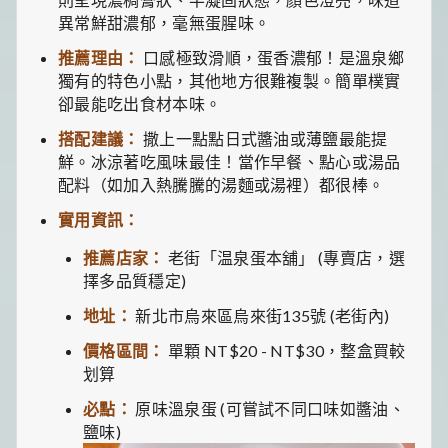
異常鮮甜濃郁，毫無蛋腥味。
推薦理由：
口感極致滑順，蛋香濃郁！是溫泉鄉
獨有的特色小點，其他地方很難複製。簡單樸實
卻最能吃出食材本味。
搭配建議：
撒上一點點日式醬油或薄鹽最能提
鮮。冰涼著吃風味最佳！當作早餐、點心或湯品
配料（如加入熱騰騰的湯麵或湯裡）都很棒。
實用資訊：
推薦店家：
老街「温泉蛋本舖」 (專賣店，選
擇多品質穩定)
地址：
新北市烏來區烏來街135號 (老街內)
價格區間：
單顆 NT$20 - NT$30，整盒買較
划算
必點：
原味溫泉蛋 (可嘗試不同口味如醬油、
鹽味)