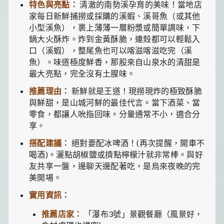
特色與亮點：
清澈的南勢溪孕育的美味！當地店
家每日新鮮捕撈或採購的溪蝦、溪哥魚（或其他
小型溪魚），裹上薄薄一層粉漿或簡單調味，下
鍋大火酥炸。炸到金黃酥脆，連殼都可以輕鬆入
口（溪蝦），整尾魚也可以喀滋喀滋吃完（溪
魚）。味道極度鮮香，那股來自山泉水的清甜是
最大亮點，完全沒有土腥味。
推薦理由：
新鮮就是王道！現撈現炸的極致酥脆
與鮮甜，是山城河鮮的最佳代言。當下酒菜、當
零食，都讓人吮指回味。分量通常不小，適合分
享。
搭配建議：
絕對要配冰啤酒！(再次提醒，開車不
喝酒)。灑點胡椒鹽或擠點檸檬汁就非常棒。與好
友共享一盤，邊聊天邊配著吃，是烏來夜晚的完
美開場。
實用資訊：
推薦店家：
「瀑布3號」景觀餐廳（風景好，