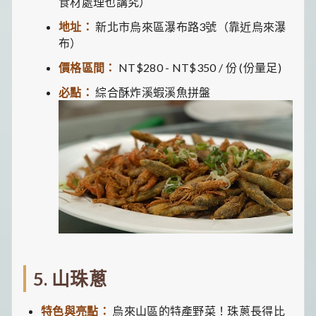
食材處理也講究）
地址：
新北市烏來區瀑布路3號（靠近烏來瀑
布）
價格區間：
NT$280 - NT$350 / 份 (份量足)
必點：
綜合酥炸溪蝦溪魚拼盤
5. 山珠蔥
特色與亮點：
烏來山區的特產野菜！珠蔥長得比