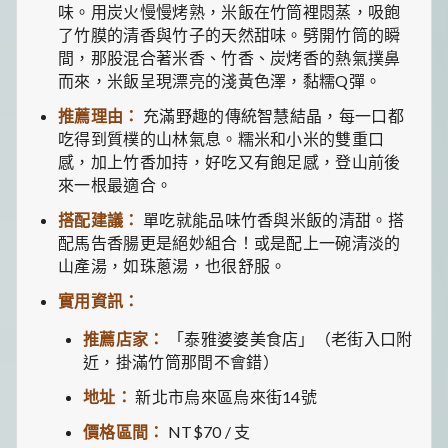
味。用炭火慢慢烤熟，米飯在竹筒裡悶蒸，吸飽
了竹膜的清香與竹子的天然甜味。劈開竹筒的瞬
間，那股混合著米香、竹香、炭烤香的熱氣撲鼻
而來，米飯呈現漂亮的淺黃色澤，黏糯Q彈。
推薦理由：
充滿野趣的傳統智慧結晶，每一口都
吃得到質樸的山林氣息。糯米和小米的雙重口
感，加上竹香加持，好吃又有飽足感，登山前後
來一根最適合。
搭配建議：
單吃就能品味竹香與米飯的清甜。搭
配馬告香腸更是絕妙組合！或是配上一碗清淡的
山產湯，如珠蔥湯，也很舒服。
實用資訊：
推薦店家：
「泰雅婆婆美食店」（老街入口附
近，掛滿竹筒那間不會錯）
地址：
新北市烏來區烏來街14號
價格區間：
NT$70 / 支