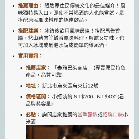
推薦理由：
體驗原住民傳統文化的最佳媒介！風
味獨特易入口，即使不常喝酒的人也能嘗試。是
搭配原民風味料理的絕佳飲品。
搭配建議：
冰鎮後飲用風味最佳！搭配馬告香
腸、烤山豬肉等鹹香風味料理，解膩又提味。也
可加入冰塊或氣泡水調成簡單的雞尾酒。
實用資訊：
推薦店家：
「泰雅巴萊商店」 (專賣原民特色
產品，品質可靠)
地址：
新北市烏來區烏來街12號
價格區間：
小瓶裝約 NT$200 - NT$400 (看
品牌與容量)
必點：
詢問店家推薦的
當季釀造
或
招牌口味
小
米酒