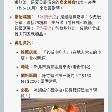
嫩無渣，是夏日最清爽的
烏來美食
代表。產季
（約5-10月）來吃最對時。
搭配建議：
「
冰鎮沙拉
」是最經典吃法：汆燙後
冰鎮，直接切塊淋上美乃滋（或日式和風醬），
超級消暑！「
竹筍湯
」則鮮甜無比，放點排骨或
雞肉同煮就極品。
實用資訊：
推薦店家：
「老街小吃店」 (在地人常去的小
店，食材新鮮)
地址：
新北市烏來區烏來街 (老街中段)
價格區間：
綠竹筍沙拉一份約 NT$150 -
NT$200；當季常見
必點：
冰鎮綠竹筍沙拉 (記得確認是當季現
貨！)