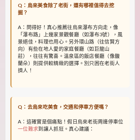
Q：烏來美食除了老街，還有哪裡值得去挖
掘？
A：問得好！真心推薦往烏來瀑布方向走，像
「瀑布路」上幾家景觀餐廳（如瀑布3號），風
景絕佳，料理也用心。另外環山路（往信賢方
向）有些在地人愛的家庭餐廳（如巨龍山
莊），往往有驚喜。溫泉區的飯店餐廳（像馥
蘭朵）則提供較精緻的選擇。別只困在老街人
擠人！
Q：去烏來吃美食，交通和停車方便嗎？
A：這確實是個痛點！假日烏來老街周邊停車位
一位難求
到讓人抓狂。真心建議：