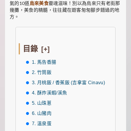
食
氣的10道
烏來美食
靈魂滋味！別以為烏來只有老街那
推
幾攤，美食的精髓，往往藏在遊客匆匆腳步錯過的地
薦，
方。
還
有
暖
心
的
寵
目錄
[+]
物
飼
養
1. 馬告香腸
經
和
2. 竹筒飯
綠
3. 月桃飯 / 香蕉飯 (吉拿富 Cinavu)
植
養
4. 酥炸溪蝦/溪魚
護
知
5. 山珠蔥
識。
每
6. 山豬肉
天
發
7. 溫泉蛋
現