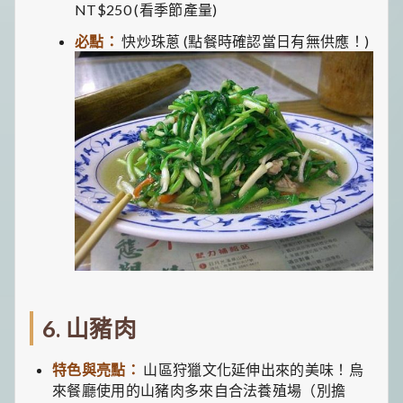
NT$250 (看季節產量)
必點：
快炒珠蔥 (點餐時確認當日有無供應！)
6. 山豬肉
特色與亮點：
山區狩獵文化延伸出來的美味！烏
來餐廳使用的山豬肉多來自合法養殖場（別擔