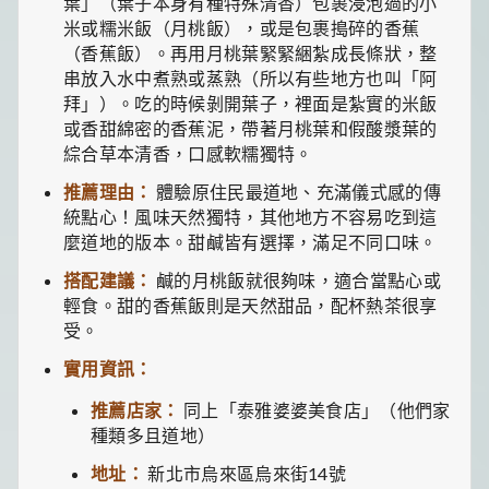
葉」（葉子本身有種特殊清香）包裹浸泡過的小
米或糯米飯（月桃飯），或是包裹搗碎的香蕉
（香蕉飯）。再用月桃葉緊緊綑紮成長條狀，整
串放入水中煮熟或蒸熟（所以有些地方也叫「阿
拜」）。吃的時候剝開葉子，裡面是紮實的米飯
或香甜綿密的香蕉泥，帶著月桃葉和假酸漿葉的
綜合草本清香，口感軟糯獨特。
推薦理由：
體驗原住民最道地、充滿儀式感的傳
統點心！風味天然獨特，其他地方不容易吃到這
麼道地的版本。甜鹹皆有選擇，滿足不同口味。
搭配建議：
鹹的月桃飯就很夠味，適合當點心或
輕食。甜的香蕉飯則是天然甜品，配杯熱茶很享
受。
實用資訊：
推薦店家：
同上「泰雅婆婆美食店」（他們家
種類多且道地）
地址：
新北市烏來區烏來街14號