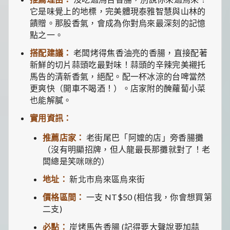
它是味覺上的地標，完美體現泰雅智慧與山林的
饋贈。那股香氣，會成為你對烏來最深刻的記憶
點之一。
搭配建議：
老闆烤得焦香油亮的香腸，直接配著
新鮮的切片蒜頭吃最對味！蒜頭的辛辣完美襯托
馬告的清新香氣，絕配。配一杯冰涼的台啤當然
更爽快（開車不喝酒！）。店家附的醃蘿蔔小菜
也能解膩。
實用資訊：
推薦店家：
老街尾巴「阿嬤的店」旁香腸攤
（沒有明顯招牌，但人龍最長那攤就對了！老
闆總是笑咪咪的）
地址：
新北市烏來區烏來街
價格區間：
一支 NT$50 (相信我，你會想買第
二支)
必點：
炭烤馬告香腸 (記得要大聲說要加蒜