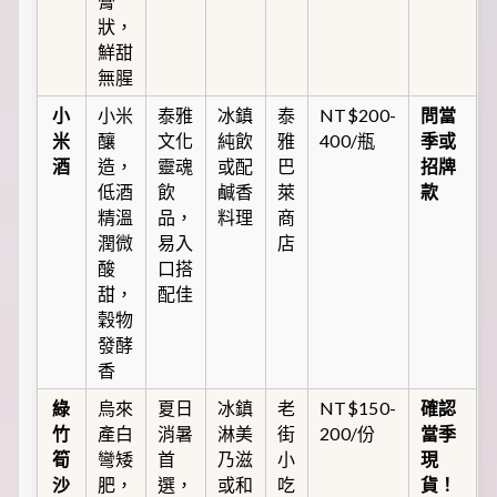
膏
狀，
鮮甜
無腥
小
小米
泰雅
冰鎮
泰
NT$200-
問當
米
釀
文化
純飲
雅
400/瓶
季或
酒
造，
靈魂
或配
巴
招牌
低酒
飲
鹹香
萊
款
精溫
品，
料理
商
潤微
易入
店
酸
口搭
甜，
配佳
穀物
發酵
香
綠
烏來
夏日
冰鎮
老
NT$150-
確認
竹
產白
消暑
淋美
街
200/份
當季
筍
彎矮
首
乃滋
小
現
沙
肥，
選，
或和
吃
貨！