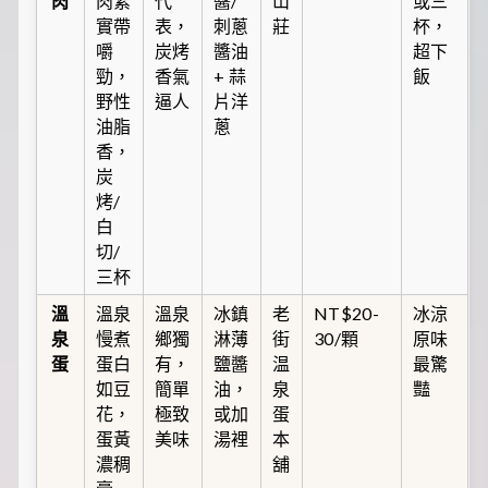
肉
肉紮
代
醬/
山
或三
實帶
表，
刺蔥
莊
杯，
嚼
炭烤
醬油
超下
勁，
香氣
+ 蒜
飯
野性
逼人
片洋
油脂
蔥
香，
炭
烤/
白
切/
三杯
溫
溫泉
溫泉
冰鎮
老
NT$20-
冰涼
泉
慢煮
鄉獨
淋薄
街
30/顆
原味
蛋
蛋白
有，
鹽醬
温
最驚
如豆
簡單
油，
泉
豔
花，
極致
或加
蛋
蛋黃
美味
湯裡
本
濃稠
舖