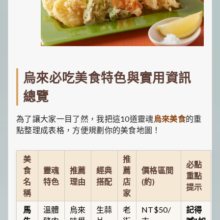
烏來必吃美食特色與實用資訊
總覽
為了讓大家一目了然，我把這10道靈魂
烏來美食
的重
點整理成表格，方便規劃你的美食地圖！
美
推
必點
食
靈魂
推薦
經典
薦
價格區間
重點
名
特色
理由
搭配
店
(約)
提示
稱
家
馬
溫體
烏來
生蒜
老
NT$50/
記得