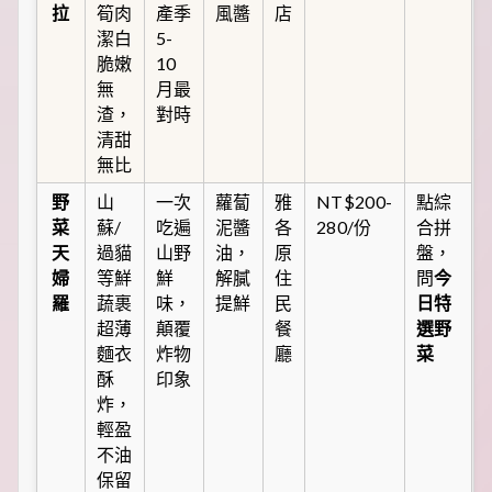
拉
筍肉
產季
風醬
店
潔白
5-
脆嫩
10
無
月最
渣，
對時
清甜
無比
野
山
一次
蘿蔔
雅
NT$200-
點綜
菜
蘇/
吃遍
泥醬
各
280/份
合拼
天
過貓
山野
油，
原
盤，
婦
等鮮
鮮
解膩
住
問
今
羅
蔬裹
味，
提鮮
民
日特
超薄
顛覆
餐
選野
麵衣
炸物
廳
菜
酥
印象
炸，
輕盈
不油
保留