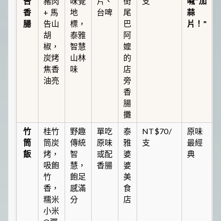
告
豬肉
味覺
片、
街
支
喊"加
香
+ 馬
地
台啤
尾
蒜
腸
告山
標，
巴
片！"
胡
泰雅
阿
椒，
智慧
嬤
炭烤
山林
的
焦香
味
店
油亮
旁
香
腸
攤
竹
桂竹
野趣
單吃
泰
NT$70/
原味
筒
筒炭
傳統
原味
雅
支
最經
飯
烤，
智
或配
婆
典
吸飽
慧，
香腸
婆
竹
飽足
美
香，
感滿
食
糯米
分
店
小米