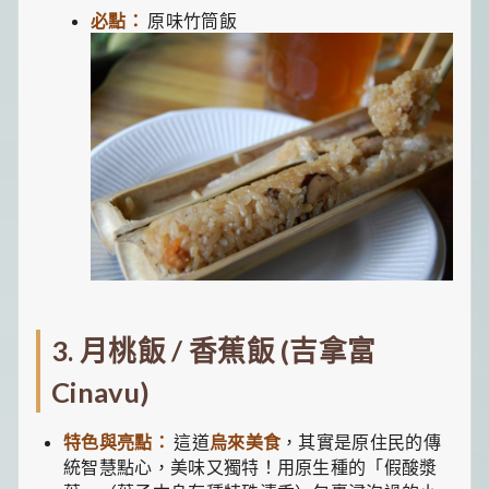
必點：
原味竹筒飯
3. 月桃飯 / 香蕉飯 (吉拿富
Cinavu)
特色與亮點：
這道
烏來美食
，其實是原住民的傳
統智慧點心，美味又獨特！用原生種的「假酸漿