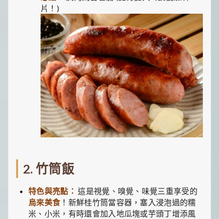
片！)
2. 竹筒飯
特色與亮點：
這是視覺、嗅覺、味覺三重享受的
烏來美食
！新鮮桂竹筒當容器，塞入浸泡過的糯
米、小米，有時還會加入地瓜塊或芋頭丁增添風