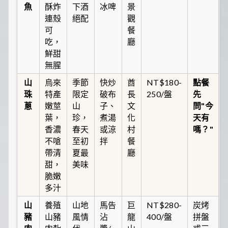
魚
酥炸
下酒
冰啤
景
連殼
絕配
觀
可
餐
吃，
廳
鮮甜
無腥
山
烏來
季節
快炒
酋
NT$180-
點餐
珠
特產
限定
破布
長
250/盤
先
蔥
嫩莖
山
子、
文
問"今
葉，
珍，
煮湯
化
天有
香濃
春天
或涼
村
嗎？"
不嗆
至初
拌
餐
帶清
夏最
廳
甜，
美味
脆嫩
多汁
山
養殖
山地
馬告
巨
NT$280-
炭烤
豬
山豬
風情
沾
龍
400/盤
拼盤