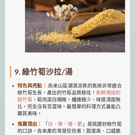
9. 綠竹筍沙拉/湯
特色與亮點：
烏來山區潮濕涼爽的氣候非常適合
綠竹筍生長，產出的竹筍品質極佳！
新鮮現採的
綠竹筍
，筍肉潔白細緻，纖維極少，味道清甜無
比，完全沒有苦澀味。最簡單的料理方式最能凸
顯其美味。
推薦理由：
「
白、彎、矮、肥
」是挑選好綠竹筍
的口訣，烏來產的常是佼佼者！甜度高、口感脆