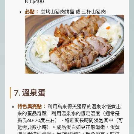
NT$400
必點：
炭烤山豬肉拼盤 或 三杯山豬肉
7. 溫泉蛋
特色與亮點：
利用烏來得天獨厚的溫泉水慢煮出
來的蛋品奇蹟！利用溫泉水的恆定溫度（通常是
攝氏60-70度左右），將雞蛋長時間浸泡其中（可
能需要數小時）。成品蛋白如豆花般滑嫩，蛋黃
則呈現濃稠膏狀、半凝固狀態，顏色澄亮，味道