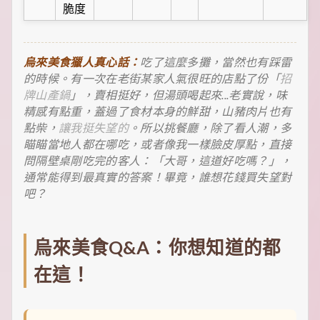
脆度
烏來美食獵人真心話：
吃了這麼多攤，當然也有踩雷
的時候。有一次在老街某家人氣很旺的店點了份「
招
牌山產鍋
」，賣相挺好，但湯頭喝起來...老實說，味
精感有點重，蓋過了食材本身的鮮甜，山豬肉片也有
點柴，
讓我挺失望的
。所以挑餐廳，除了看人潮，多
瞄瞄當地人都在哪吃，或者像我一樣臉皮厚點，直接
問隔壁桌剛吃完的客人：「大哥，這道好吃嗎？」，
通常能得到最真實的答案！畢竟，誰想花錢買失望對
吧？
烏來美食Q&A：你想知道的都
在這！