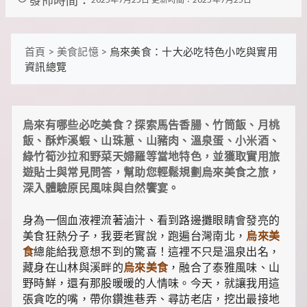
裡
有
最
實
首頁
>
美食記憶
>
烏來美食：十大必吃特色小吃與實用
用
資訊總覽
的
旅
行
攻
烏來有哪些必吃美食？探索馬告香腸、竹筒飯、月桃
略、
最
飯、酥炸溪蝦、山珠蔥、山豬肉、溫泉蛋、小米酒、
實
綠竹筍沙拉和野菜天婦羅等當地特色，並獲取實用旅
用
遊貼士與常見問答，幫助您輕鬆規劃烏來美食之旅，
的
深入體驗原民風味與自然饗宴。
居
家
妙
身為一個血液裡流著滷汁、看到路邊攤眼睛會發亮的
招、
美食狂熱分子，我要老實說，跑遍台灣南北，
烏來美
最
食
總能給我意想不到的驚喜！這裡不只是溫泉出名，
地
藏身在山林與溪畔的
烏來美食
，融合了泰雅風味、山
道
的
野時鮮，還有那股暖暖的人情味。今天，就讓我用這
美
張貪吃的嘴，帶你鑽進巷弄、尋訪老店，挖出最接地