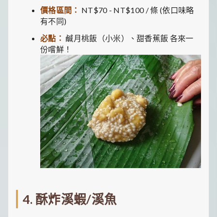
價格區間：
NT$70 - NT$100 / 條 (依口味略
有不同)
必點：
鹹月桃飯（小米）、甜香蕉飯 各來一
份嚐鮮！
4. 酥炸溪蝦/溪魚