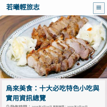
MENU
若曦輕旅志
歡
迎
訪
問
若
曦
輕
旅
志
——
打
造
你
的
質
感
烏來美食：十大必吃特色小吃與
生
活
實用資訊總覽
指
南！
這
發佈時間：
2025年7月25日
更新時間：2025年7月25日