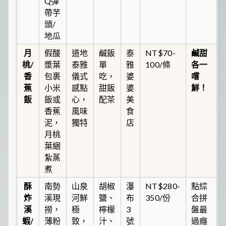
Q彈
帶芋
頭/
地瓜
月
假酸
道地
鹹飯
泰
NT$70-
鹹甜
桃/
漿葉
泰雅
單
雅
100/條
各一
香
包裹
儀式
吃，
婆
嚐
蕉
小米
感點
甜飯
婆
鮮！
飯
飯或
心，
配茶
美
香蕉
風味
食
泥，
獨特
店
月桃
葉綑
紮蒸
煮
酥
南勢
山泉
胡椒
瀑
NT$280-
點綜
炸
溪現
河鮮
鹽、
布
350/份
合拼
溪
撈，
極
檸檬
3
盤最
蝦/
薄粉
致，
汁、
號
過癮