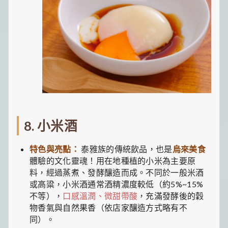
8. 小米酒
特色與亮點：
泰雅族的傳統飲品，也是
烏來美食
體驗的文化靈魂！用在地種植的小米為主要原
料，經過蒸煮、發酵釀造而成。不同於一般米酒
或高粱，小米酒通常酒精濃度較低（約5%~15%
不等），
口感溫潤、微甜帶酸
，充滿發酵後的穀
物香氣與自然果香（依店家釀造方式略有不
同）。