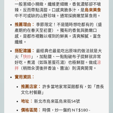
一般蔥細小精緻，纖維更細嫩，香氣濃郁卻不嗆
辣，反而帶點清甜。口感爽脆多汁，是
烏來美食
中不可或缺的山野珍味。通常採摘嫩莖葉食用。
推薦理由：
季節限定！不是隨時想吃都有的（盛
產期約在春天至初夏）。獨有的香氣與脆嫩口
感，是都市裡難以嚐到的鮮美。清爽解膩，富含
纖維。
搭配建議：
最經典也最能吃出原味的做法就是大
火「
快炒
」，加點鹽、一點點破布子提鮮就非常
好吃。煮湯（如珠蔥蛋花湯）也極鮮甜。做成
涼
拌
（稍微汆燙後拌香油、醬油）則清爽開胃。
實用資訊：
推薦店家：
許多當地家常菜館都有，如「酋長
文化村餐廳」
地址：
新北市烏來區烏來街54號
價格區間：
時價，炒一盤約 NT$180 -