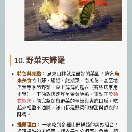
10. 野菜天婦羅
特色與亮點：
烏來山林就是最好的菜園！這道
烏
來美食
將山蘇、過貓、龍鬚菜、南瓜花、甚至地
瓜葉等季節野菜，裹上薄薄的麵衣（有些店家用
米漿），下油鍋快速炸至金黃酥脆。重點在於
麵
衣極薄
，能完整保留野菜的翠綠與爽脆口感，吃
起來輕盈不油膩，滿口都是野菜的鮮甜與麵衣的
酥香。
推薦理由：
一次吃到多種山野鮮蔬的美妙組合！
處理得好的天婦羅，麵衣是加分項而非負擔，顛