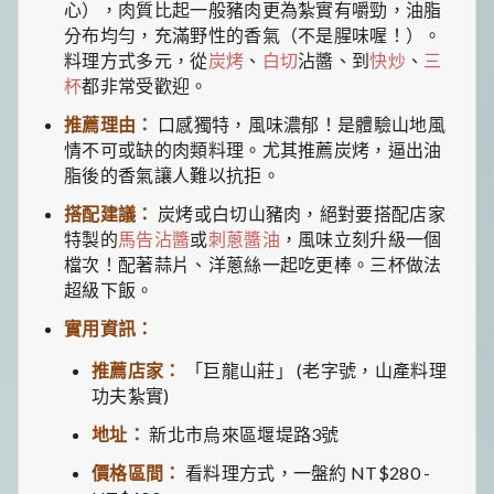
心），肉質比起一般豬肉更為紮實有嚼勁，油脂
分布均勻，充滿野性的香氣（不是腥味喔！）。
料理方式多元，從
炭烤
、
白切
沾醬、到
快炒
、
三
杯
都非常受歡迎。
推薦理由：
口感獨特，風味濃郁！是體驗山地風
情不可或缺的肉類料理。尤其推薦炭烤，逼出油
脂後的香氣讓人難以抗拒。
搭配建議：
炭烤或白切山豬肉，絕對要搭配店家
特製的
馬告沾醬
或
刺蔥醬油
，風味立刻升級一個
檔次！配著蒜片、洋蔥絲一起吃更棒。三杯做法
超級下飯。
實用資訊：
推薦店家：
「巨龍山莊」 (老字號，山產料理
功夫紮實)
地址：
新北市烏來區堰堤路3號
價格區間：
看料理方式，一盤約 NT$280 -