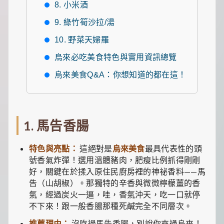
一
8. 小米酒
點
9. 綠竹筍沙拉/湯
生
活
10. 野菜天婦羅
小
確
烏來必吃美食特色與實用資訊總覽
幸，
讓
烏來美食Q&A：你想知道的都在這！
平
凡
日
子
閃
1. 馬告香腸
閃
發
光！
特色與亮點：
這絕對是
烏來美食
最具代表性的頭
號香氣炸彈！選用溫體豬肉，肥瘦比例抓得剛剛
好，關鍵在於揉入原住民廚房裡的神祕香料——馬
告（山胡椒）。那獨特的辛香與微微檸檬薑的香
氣，經過炭火一逼，哇，香氣沖天，吃一口就停
不下來！跟一般香腸那種死鹹完全不同層次。
推薦理由：
沒吃過馬告香腸，別說你來過烏來！