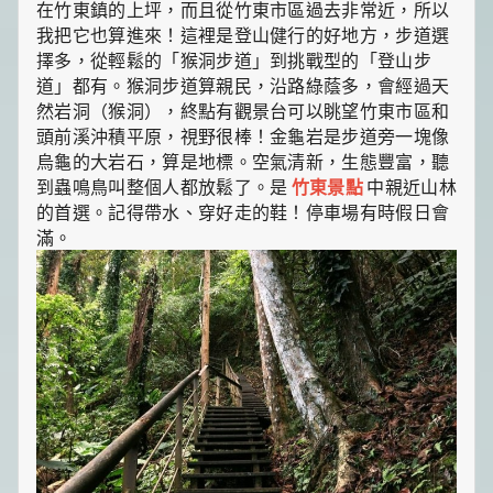
在竹東鎮的上坪，而且從竹東市區過去非常近，所以
我把它也算進來！這裡是登山健行的好地方，步道選
擇多，從輕鬆的「猴洞步道」到挑戰型的「登山步
道」都有。猴洞步道算親民，沿路綠蔭多，會經過天
然岩洞（猴洞），終點有觀景台可以眺望竹東市區和
頭前溪沖積平原，視野很棒！金龜岩是步道旁一塊像
烏龜的大岩石，算是地標。空氣清新，生態豐富，聽
到蟲鳴鳥叫整個人都放鬆了。是
竹東景點
中親近山林
的首選。記得帶水、穿好走的鞋！停車場有時假日會
滿。