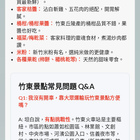
買最新鮮）。
客家桔醬：
沾白斬雞、五花肉的絕配，開胃解
膩。
桶柑/桶柑果醬：
竹東丘陵產的桶柑品質不錯，果
醬也好吃。
福菜/梅乾菜：
客家料理的靈魂食材，煮湯炒肉都
讚。
米粉：
新竹米粉有名，選純米做的更健康。
各種果乾 (柿餅、楊桃乾等)：
天然的甜味零食。
竹東景點常見問題 Q&A
Q1: 我沒有開車，靠大眾運輸玩竹東景點方便
嗎？
A: 坦白說，
有點挑戰性
。竹東火車站是主要樞
紐。市區的點如蕭如松園區、林業館、文創
村、中央市場、河濱公園入口、信義夜市等，