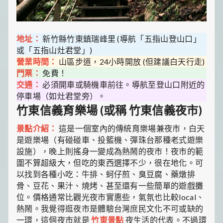
地址：
新竹縣竹東鎮瑞峰里 (導航「五指山登山口」
或「五指山灶君堂」)
營業時間：
山區步道，24小時開放 (但建議白天行走)
門票：
免費！
交通：
必須開車或騎機車前往。導航至登山口附近的
停車場（如灶君堂旁）。
竹東信義育樂場 (或稱 竹東信義夜市)
景點介紹：
這是一個室內的傳統育樂場兼夜市，白天
是遊樂場（有碰碰車、投籃機、彈珠台那種老式遊樂
設施），晚上則搖身一變成為熱鬧的夜市！夜市的範
圍不算超級大，但吃的東西選擇不少，很在地化。可
以找到各種小吃：牛排、蚵仔煎、臭豆腐、藥燉排
骨、豆花、果汁、燒烤、甚至還有一些簡單的遊戲攤
位。價格通常比觀光夜市實惠些，氣氛也比較local、
熱鬧。我覺得逛夜市是體驗台灣庶民文化不可或缺的
一環，這個夜市就是
竹東景點
夜生活的代表。不過環