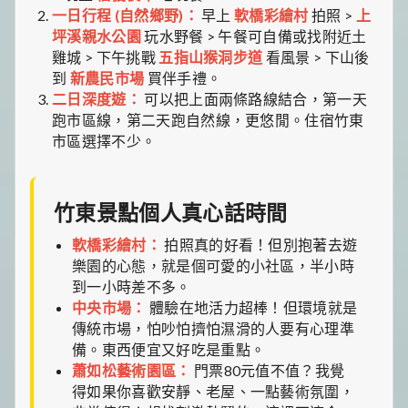
一日行程 (自然鄉野)：
早上
軟橋彩繪村
拍照 >
上
坪溪親水公園
玩水野餐 > 午餐可自備或找附近土
雞城 > 下午挑戰
五指山猴洞步道
看風景 > 下山後
到
新農民市場
買伴手禮。
二日深度遊：
可以把上面兩條路線結合，第一天
跑市區線，第二天跑自然線，更悠閒。住宿竹東
市區選擇不少。
竹東景點個人真心話時間
軟橋彩繪村：
拍照真的好看！但別抱著去遊
樂園的心態，就是個可愛的小社區，半小時
到一小時差不多。
中央市場：
體驗在地活力超棒！但環境就是
傳統市場，怕吵怕擠怕濕滑的人要有心理準
備。東西便宜又好吃是重點。
蕭如松藝術園區：
門票80元值不值？我覺
得如果你喜歡安靜、老屋、一點藝術氛圍，