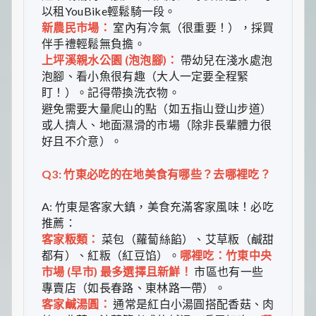
以租YouBike輕鬆騎一段。
新農民市場：
室內有冷氣（很重要！），採買
伴手禮輕鬆無負擔。
上坪溪親水公園 (泡泡腳)：
帶幼兒在淺水處泡
泡腳、看小魚很有趣（大人一定要全程緊
盯！）。記得帶換洗衣物。
避免需要大量爬山的點（如五指山登山步道）
或人擠人、地面濕滑的市場（除非長輩體力很
好且不介意）。
Q3: 竹東必吃的在地美食有哪些？去哪裡吃？
A: 竹東是客家大鎮，美食充滿客家風味！必吃
推薦：
客家粄類：
菜包（蘿蔔絲餡）、艾草粄（鹹甜
都有）、紅粄（紅豆馅）。
哪裡吃：竹東中央
市場 (早市) 最多選擇且新鮮！
市區也有一些
專賣店（如長春路、東林路一帶）。
客家鹹湯圓：
通常是紅白小湯圓搭配香菇、肉