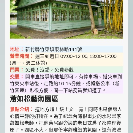
地址：
新竹縣竹東鎮東林路141號
營業時間：
週三到週日 09:00–12:00, 13:00–17:00
(週一、週二休館)
門票：
免費！沒錯，免費參觀！
交通：
開車直接導航地址即可，有停車場。搭火車到
竹東火車站後，走路約10-15分鐘，或轉搭公車（新
竹客運）也很方便，問一下站務員就知道了。
蕭如松藝術園區
景點介紹：
這地方超！級！文！青！同時也是個讓人
心情平靜的好所在。為了紀念台灣很重要的水彩畫家
蕭如松老師，把他舊居跟旁邊的老日式房子都整理復
原了。園區不大，但那份寧靜雅緻的氛圍，還有濃濃