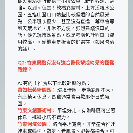
從火車站步行或搭一小段公車（新竹客運）勉
強可以到。但是！軟橋彩繪村、上坪溪親水公
園、五指山登山口這些比較偏遠的自然風光
點，公車班次極少，甚至沒有直達，等車會等
到天荒地老，非常不方便。強烈建議沒車的
話，優先玩市區景點，或是考慮包計程車（費
用較高）。騎機車是折衷的好選擇（如果會騎
的話）。
Q2: 竹東景點有沒有適合帶長輩或幼兒的輕鬆
路線？
A: 有的！推薦以下比較輕鬆的點：
蕭如松藝術園區：
環境清幽，走動範圍不大，
有座椅可休息，長輩通常會喜歡那份日式氛
圍。
竹東文創藝術村：
平坦好走，有咖啡廳可坐著
休息，逛逛小店不費力。
竹東河濱公園：
路面平坦寬闊，非常適合推娃
娃車或輪椅，散步、看風景、野餐都適合。可