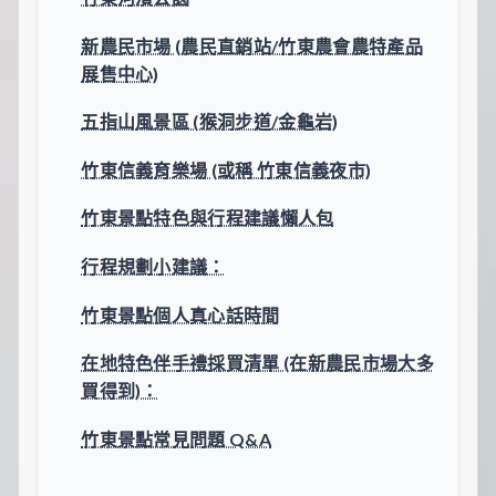
一
點
新農民市場 (農民直銷站/竹東農會農特產品
生
活
展售中心)
小
確
五指山風景區 (猴洞步道/金龜岩)
幸，
讓
竹東信義育樂場 (或稱 竹東信義夜市)
平
凡
竹東景點特色與行程建議懶人包
日
子
閃
行程規劃小建議：
閃
發
竹東景點個人真心話時間
光！
在地特色伴手禮採買清單 (在新農民市場大多
買得到)：
竹東景點常見問題 Q&A