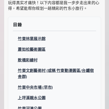
食
玩得真实才痛快！以下内容都是我一步步走出来的心
推
得，希望能帮你规划一趟精彩的竹东小旅行。
薦，
還
有
暖
目錄
心
的
寵
竹東林業展示館
物
飼
蕭如松藝術園區
養
經
軟橋彩繪村
和
綠
植
竹東文創藝術村 (或稱 竹東動漫園區/台鐵宿
養
舍群)
護
知
竹東中央市場 (早市)
識。
每
天
上坪溪親水公園
發
現
竹東河濱公園