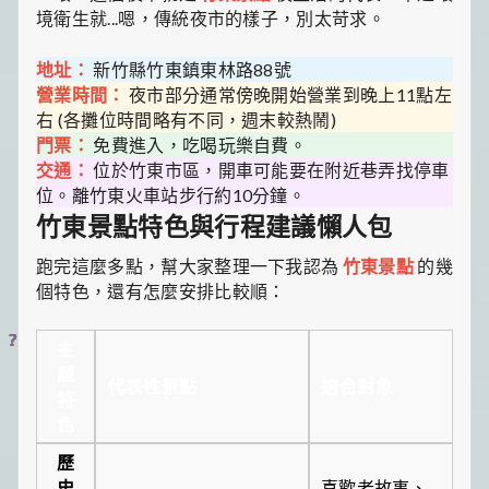
境衛生就...嗯，傳統夜市的樣子，別太苛求。
地址：
新竹縣竹東鎮東林路88號
營業時間：
夜市部分通常傍晚開始營業到晚上11點左
右 (各攤位時間略有不同，週末較熱鬧)
門票：
免費進入，吃喝玩樂自費。
交通：
位於竹東市區，開車可能要在附近巷弄找停車
位。離竹東火車站步行約10分鐘。
竹東景點特色與行程建議懶人包
跑完這麼多點，幫大家整理一下我認為
竹東景點
的幾
個特色，還有怎麼安排比較順：
主
題
代表性景點
適合對象
特
色
歷
史
喜歡老故事、