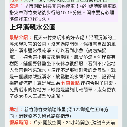
交通：
早市期間周邊非常難停車！強烈建議騎機車或
搭火車到竹東站後步行約10-15分鐘。開車要有心理
準備找車位找很久。
上坪溪親水公園
景點介紹：
夏天來竹東玩水的好去處！沿著清澈的上
坪溪畔設置的公園，沒有過度開發，保持蠻自然的風
貌。溪水通常很乾淨，可以看到小魚（請勿捕捉
哦），適合帶小朋友來泡泡腳、感受沁涼。河岸邊有
樹蔭，鋪個野餐墊坐下來休息很舒服。看到不少當地
人會帶狗狗來玩水。這裡不是那種刺激的泛舟點，就
是一個讓你親近溪水、放鬆聽流水聲的地方。記得帶
拖鞋或涼鞋！算是我認為
竹東景點
裡適合親子同樂、
免費戲水的好地方。缺點是設施比較簡單，沒有更衣
室或太多人工遊樂設施喔。
地址：
新竹縣竹東鎮瑞峰里 (沿122縣道往五峰方
向，過軟橋不久留意路邊指示)
營業時間：
戶外開放空間，24小時開放 (建議白天前