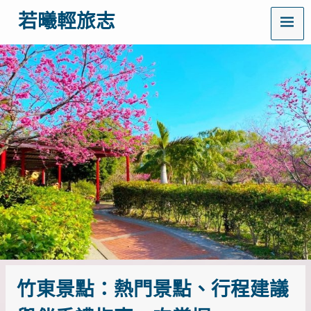
MENU
若曦輕旅志
歡
迎
訪
問
若
曦
輕
旅
志
——
打
造
你
的
質
感
生
活
指
竹東景點：熱門景點、行程建議
南！
這