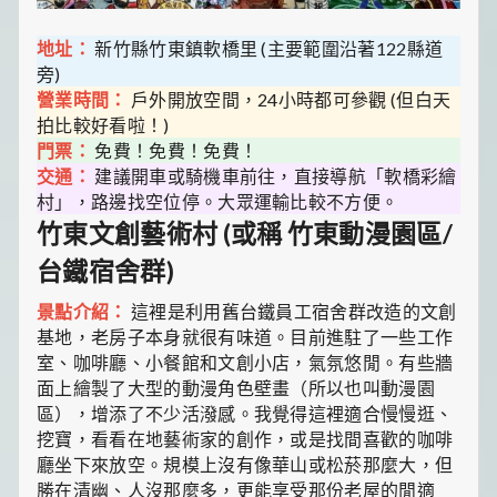
地址：
新竹縣竹東鎮軟橋里 (主要範圍沿著122縣道
旁)
營業時間：
戶外開放空間，24小時都可參觀 (但白天
拍比較好看啦！)
門票：
免費！免費！免費！
交通：
建議開車或騎機車前往，直接導航「軟橋彩繪
村」，路邊找空位停。大眾運輸比較不方便。
竹東文創藝術村 (或稱 竹東動漫園區/
台鐵宿舍群)
景點介紹：
這裡是利用舊台鐵員工宿舍群改造的文創
基地，老房子本身就很有味道。目前進駐了一些工作
室、咖啡廳、小餐館和文創小店，氣氛悠閒。有些牆
面上繪製了大型的動漫角色壁畫（所以也叫動漫園
區），增添了不少活潑感。我覺得這裡適合慢慢逛、
挖寶，看看在地藝術家的創作，或是找間喜歡的咖啡
廳坐下來放空。規模上沒有像華山或松菸那麼大，但
勝在清幽、人沒那麼多，更能享受那份老屋的閒適