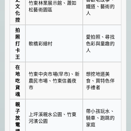
竹東林業展示館、蕭如
文
鐵道、藝術的
松藝術園區
化
人
控
拍
照
愛拍照、尋找
打
軟橋彩繪村
色彩與童趣的
卡
人
王
在
地
竹東中央市場(早市)、新
想挖地道美
吃
農民市場、竹東信義夜
食、買特色伴
貨
市
手禮者
魂
親
子
帶小孩玩水、
上坪溪親水公園、竹東
放
騎車、跑跳的
河濱公園
電
家庭