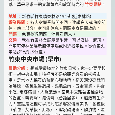
感。算是尋求一點文藝氣息和放鬆時光的
竹東景點
。
地址：
新竹縣竹東鎮東林路194巷 (近東林路)
營業時間：
各店家營業時間不同，建議白天或傍晚前
往，晚上部分店家可能休息。園區本身是開放的。
門票：
免費參觀園區，消費看個人。
交通：
就在竹東林業展示館附近，可以安排一起玩。
開車可停林業展示館停車場或附近找車位。從竹東火
車站步行約15分鐘。
竹東中央市場 (早市)
景點介紹：
想感受最道地的竹東日常？你一定要早起
衝一趟中央市場！這裡可不是給觀光客看的樣板市
場，是當地人採買的熱鬧心臟地帶。從天還沒亮就開
始沸騰，各種生鮮蔬果、雞鴨魚肉、五金百貨、熟食
小吃...琳瑯滿目，人聲鼎沸。空氣中交雜著各種食物
的香氣、叫賣聲、殺價聲（台語居多），超級有生命
力！重點是這裡可以找到超多客家傳統美食：各種粄
（菜包、艾草粄、紅粄）、客家鹹湯圓、醃漬物、還