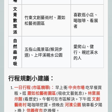
場
文
青
喜歡逛小店、
竹東文創藝術村、蕭如
散
喝咖啡、看展
松藝術園區
策
者
派
自
然
愛爬山、健
五指山風景區(猴洞步
森
行、親近溪水
道)、上坪溪親水公園
呼
的人
吸
行程規劃小建議：
一日行程 (市區精華)：
早上衝
中央市場
吃早餐買
粄 > 逛
蕭如松藝術園區
(吸收文藝氣息) >
林業展
示館
(看歷史) > 午餐可在市區解決 > 下午逛
文創
藝術村
喝咖啡挖寶 > 傍晚去
河濱公園
騎車看夕陽
> 晚上
信義夜市
吃晚餐。