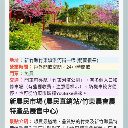
地址：
新竹縣竹東鎮沿河街一帶 (範圍很長)
營業時間：
戶外開放空間，24小時開放
門票：
免費！
交通：
開車可導航「竹東河濱公園」，有多個入口和
停車場（有些要收費，注意看標示）。騎機車較方便
停。也可從竹東市區騎YouBike過來。
新農民市場 (農民直銷站/竹東農會農
特產品展售中心)
景點介紹：
想買最道地、品質好的竹東及新竹縣農特
產伴手禮？來這裡就對了！由竹東鎮農會經營，直接