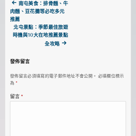
Previous
文
南屯美食：排骨麵、牛
post:
肉麵、豆花攤等必吃多元
章
推薦
北屯景點：季節最佳旅遊
導
時機與10大在地推薦景點
覽
Next
全攻略
post:
發佈留言
發佈留言必須填寫的電子郵件地址不會公開。
必填欄位標示
為
*
留言
*