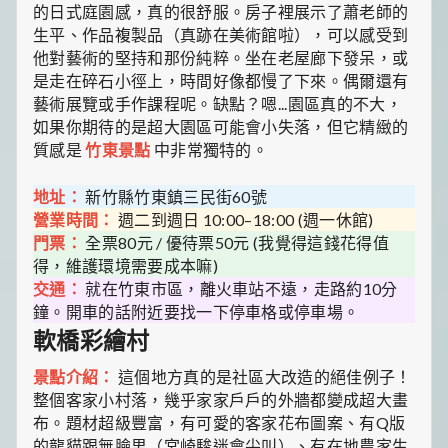
的日式庭園感，真的很舒服。房子裡展示了蕭老師的
生平、作品複製品（真跡在美術館啦），可以感受到
他對藝術的堅持和那份純粹。坐在老屋廊下發呆，或
是走在碎石小徑上，時間好像都慢了下來。偶爾還有
藝術展覽或手作課程呢。缺點？嗯...園區真的不大，
如果你期待的是超大園區可能會小失落，但它精緻的
質感是
竹東景點
中非常獨特的。
地址：
新竹縣竹東鎮三民街60號
營業時間：
週二到週日 10:00–18:00 (週一休館)
門票：
全票80元 / 優待票50元 (我覺得這錢花得值
得，維護環境需要成本嘛)
交通：
就在竹東市區，離火車站不遠，走路約10分
鐘。開車的話附近要找一下停車格或停車場。
軟橋彩繪村
景點介紹：
這個地方真的是社區大改造的絕佳例子！
整個客家小村落，幾乎家家戶戶的外牆都變成超大畫
布。題材超級豐富，有可愛的客家花布圖案、有Q版
的龍貓跟無臉男（宮崎駿迷會尖叫）、有在地農家生