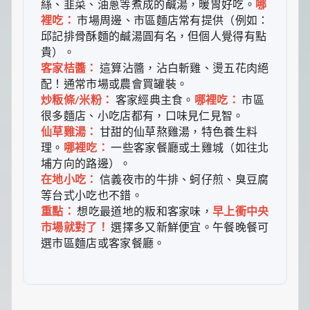
絲、韭菜、油蔥等煮成的鹹湯，暖胃好吃。
哪
裡吃：
市場周邊、市區麵店常有提供（例如：
邱記排骨酥麵的鹹湯圓有名，但個人覺得有點
貴）。
客家桔醬：
這算沾醬，沾白斬雞、燙五花肉絕
配！通常市場或農會買罐裝。
炒粄條/米粉：
客家經典主食。
哪裡吃：
市區
很多麵店、小吃店都有，口味見仁見智。
仙草雞湯：
甘甜的仙草熬雞湯，特色養生料
理。
哪裡吃：
一些客家餐廳或土雞城（如往北
埔方向的路邊）。
在地小吃：
信義夜市的牛排、蚵仔煎、臭豆腐
等台式小吃也不錯。
重點：
想吃最道地的粄和客家味，
早上衝中央
市場就對了！
選擇多又新鮮便宜。午餐晚餐可
選市區麵店或客家餐廳。