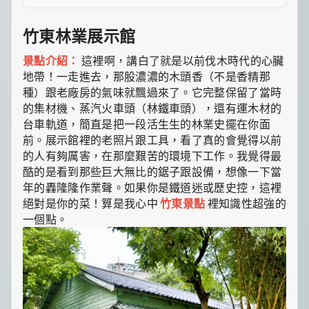
竹東林業展示館
景點介紹：
這裡啊，講白了就是以前伐木時代的心臟
地帶！一走進去，那股濃濃的木頭香（不是香精那
種）跟老廠房的氣味就飄過來了。它完整保留了當時
的集材機、蒸汽火車頭（林鐵車頭），還有運木材的
台車軌道，簡直是把一段活生生的林業史擺在你面
前。展示館裡的老照片跟工具，看了真的會覺得以前
的人有夠厲害，在那麼艱苦的環境下工作。我覺得最
酷的是看到那些巨大無比的鋸子跟設備，想像一下當
年的轟隆隆作業聲。如果你是鐵道迷或歷史控，這裡
絕對是你的菜！算是我心中
竹東景點
裡知識性超強的
一個點。