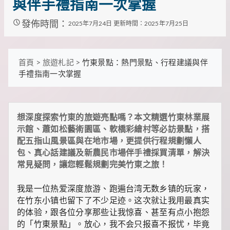
與伴手禮指南一次掌握
裡
有
發佈時間：
2025年7月24日
更新時間：2025年7月25日
最
實
用
的
首頁
>
旅遊札記
>
竹東景點：熱門景點、行程建議與伴
旅
手禮指南一次掌握
行
攻
略、
最
實
想深度探索竹東的旅遊亮點嗎？本文精選竹東林業展
用
示館、蕭如松藝術園區、軟橋彩繪村等必訪景點，搭
的
配五指山風景區與在地市場，更提供行程規劃懶人
居
包、真心話建議及新農民市場伴手禮採買清單，解決
家
妙
常見疑問，讓您輕鬆規劃完美竹東之旅！
招、
最
我是一位热爱深度旅游、跑遍台湾无数乡镇的玩家，
地
在竹东小镇也留下了不少足迹。这次就让我用最真实
道
的
的体验，跟各位分享那些让我惊喜、甚至有点小抱怨
美
的「竹東景點」。放心，我不会只报喜不报忧，毕竟