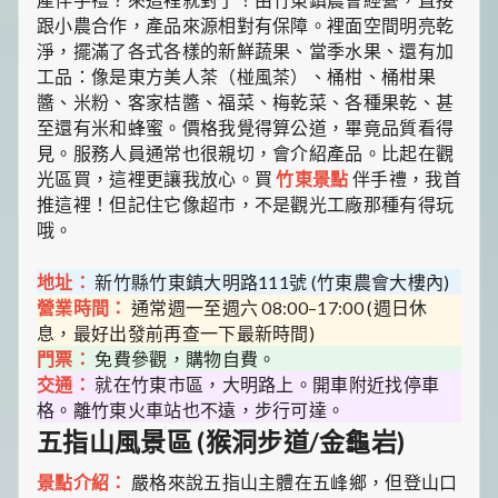
跟小農合作，產品來源相對有保障。裡面空間明亮乾
淨，擺滿了各式各樣的新鮮蔬果、當季水果、還有加
工品：像是東方美人茶（椪風茶）、桶柑、桶柑果
醬、米粉、客家桔醬、福菜、梅乾菜、各種果乾、甚
至還有米和蜂蜜。價格我覺得算公道，畢竟品質看得
見。服務人員通常也很親切，會介紹產品。比起在觀
光區買，這裡更讓我放心。買
竹東景點
伴手禮，我首
推這裡！但記住它像超市，不是觀光工廠那種有得玩
哦。
地址：
新竹縣竹東鎮大明路111號 (竹東農會大樓內)
營業時間：
通常週一至週六 08:00–17:00 (週日休
息，最好出發前再查一下最新時間)
門票：
免費參觀，購物自費。
交通：
就在竹東市區，大明路上。開車附近找停車
格。離竹東火車站也不遠，步行可達。
五指山風景區 (猴洞步道/金龜岩)
景點介紹：
嚴格來說五指山主體在五峰鄉，但登山口