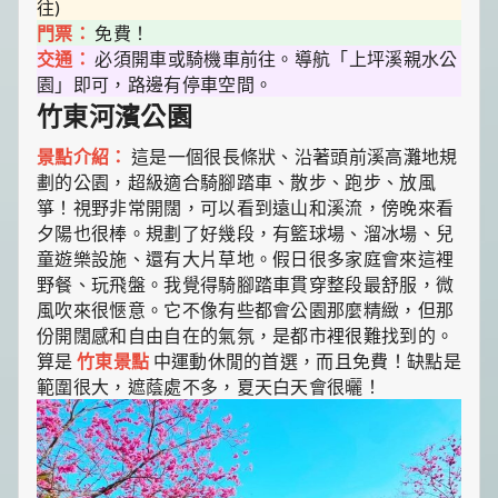
往)
門票：
免費！
交通：
必須開車或騎機車前往。導航「上坪溪親水公
園」即可，路邊有停車空間。
竹東河濱公園
景點介紹：
這是一個很長條狀、沿著頭前溪高灘地規
劃的公園，超級適合騎腳踏車、散步、跑步、放風
箏！視野非常開闊，可以看到遠山和溪流，傍晚來看
夕陽也很棒。規劃了好幾段，有籃球場、溜冰場、兒
童遊樂設施、還有大片草地。假日很多家庭會來這裡
野餐、玩飛盤。我覺得騎腳踏車貫穿整段最舒服，微
風吹來很愜意。它不像有些都會公園那麼精緻，但那
份開闊感和自由自在的氣氛，是都市裡很難找到的。
算是
竹東景點
中運動休閒的首選，而且免費！缺點是
範圍很大，遮蔭處不多，夏天白天會很曬！