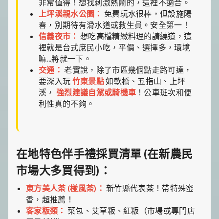
非常值得！想找刺激熱鬧的，這裡不適合。
上坪溪親水公園：
免費玩水很棒，但設施陽
春，別期待有滑水道或救生員。安全第一！
信義夜市：
想吃高檔精緻料理的請繞道，這
裡就是台式庶民小吃，平價、選擇多，環境
嘛...將就一下。
交通：
老實說，除了市區幾個點走路可達，
要深入玩
竹東景點
如軟橋、五指山、上坪
溪，
強烈建議自駕或騎機車
！公車班次和便
利性真的不夠。
在地特色伴手禮採買清單 (在新農民
市場大多買得到)：
東方美人茶 (椪風茶)：
新竹縣代表茶！帶特殊蜜
香，超推薦！
客家粄類：
菜包、艾草粄、紅粄（市場或專門店