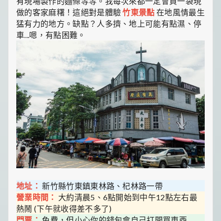
有現場製作的麵條等等。我每次來都一定會買一袋現
做的客家麻糬！這絕對是體驗
竹東景點
在地風情最生
猛有力的地方。缺點？人多擠、地上可能有點濕、停
車...嗯，有點困難。
地址：
新竹縣竹東鎮東林路、杞林路一帶
營業時間：
大約清晨5、6點開始到中午12點左右最
熱鬧 (下午就收得差不多了)
門票：
免費，但小心你的錢包會自己打開買東西...